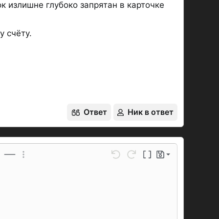
к излишне глубоко запрятан в карточке
у счёту.
Ответ
Ник в ответ
Сохранить черновик
ойлер
Вставить горизонтальную линию
Дополнительные параметры...
Отменить
Повторить
Переключение BB-код
Черновики
Удалить черновик