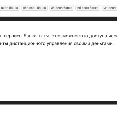
 ozon банка
дбо озон банка
иб ozon банка
иб озон банка
мп ozon 
-сервисы банка, в т.ч. с возможностью доступа че
анты дистанционного управления своими деньгами.