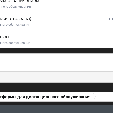
ным ограничением
нного обслуживания
зия отозвана)
нного обслуживания
нк»)
нного обслуживания
тформы для дистанционного обслуживания