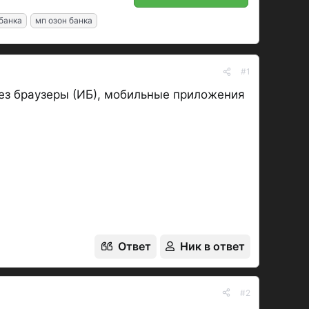
банка
мп озон банка
#1
рез браузеры (ИБ), мобильные приложения
Ответ
Ник в ответ
#2