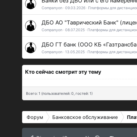
Банки без ДБО или с его намерен
Companyon
09.03.2026
Платформы для дистанцио
ДБО АО "Таврический Банк" (лицен
Companyon
08.07.2025
Платформы для дистанцио
ДБО ГТ банк (ООО КБ «Газтрансба
Companyon
13.05.2025
Платформы для дистанцио
Кто сейчас смотрит эту тему
Всего: 1 (пользователей: 0, гостей: 1)
Форум
Банковское обслуживание
Пла