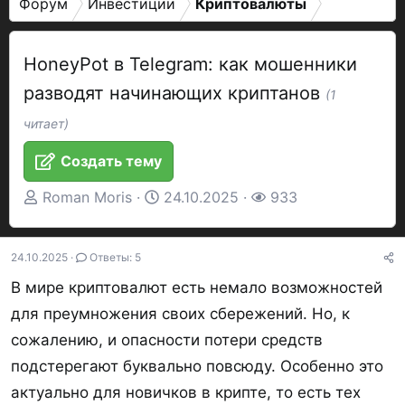
Форум
Инвестиции
Криптовалюты
HoneyPot в Telegram: как мошенники
разводят начинающих криптанов
(1
читает)
Создать тему
А
Д
П
Roman Moris
24.10.2025
933
в
а
р
т
т
о
24.10.2025
Ответы: 5
о
а
с
р
н
м
В мире криптовалют есть немало возможностей
т
а
о
для преумножения своих сбережений. Но, к
е
ч
т
сожалению, и опасности потери средств
м
а
р
подстерегают буквально повсюду. Особенно это
ы
л
ы
актуально для новичков в крипте, то есть тех
а