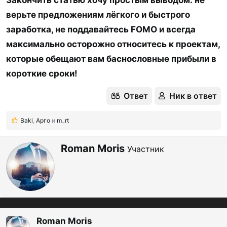
верьте предложениям лёгкого и быстрого
заработка, не поддавайтесь FOMO и всегда
максимально осторожно относитесь к проектам,
которые обещают вам баснословные прибыли в
короткие сроки!
Ответ
Ник в ответ
Baki
,
Арго
и
m_rt
Р
е
а
А
Roman Moris
Участник
к
в
ц
т
и
и
о
:
р
Roman Moris
OP