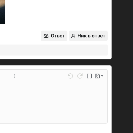
Ответ
Ник в ответ
Сохранить черновик
ойлер
Вставить горизонтальную линию
Дополнительные параметры...
Отменить
Повторить
Переключение BB-код
Черновики
Удалить черновик