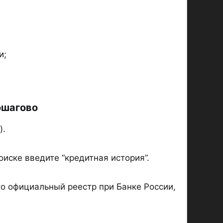
и;
шагово​
).
оиске введите “кредитная история”.
то официальный реестр при Банке России,