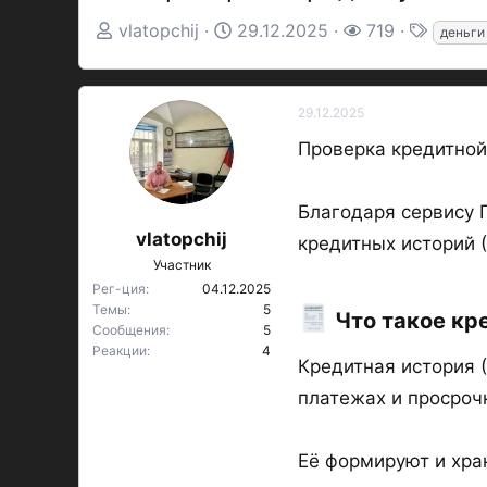
А
Д
П
Т
vlatopchij
29.12.2025
719
деньги
в
а
р
е
т
т
о
г
о
а
с
и
29.12.2025
р
н
м
Проверка кредитной
т
а
о
е
ч
т
Благодаря сервису Г
м
а
р
vlatopchij
кредитных историй 
ы
л
ы
Участник
а
Рег-ция
04.12.2025
Темы
5
Что такое кре
Сообщения
5
Реакции
4
Кредитная история 
платежах и просроч
Её формируют и хра