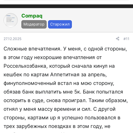
е
а
к
Compaq
ц
Модератор
Старожил
и
и
:
27.12.2025
#11
Сложные впечатления. У меня, с одной стороны,
в этом году нехорошие впечатления от
Россельхозбанка, который сначала кинул на
кешбек по картам Аппетитная за апрель,
финуполномоченный встал на мою сторону,
обязав банк выплатить мне 5к. Банк попытался
оспорить в суде, снова проиграл. Таким образом,
отнял у меня
массу времени и сил. С другой
стороны, картами up я успешно пользовался в
трех зарубежных поездках в этом году, не