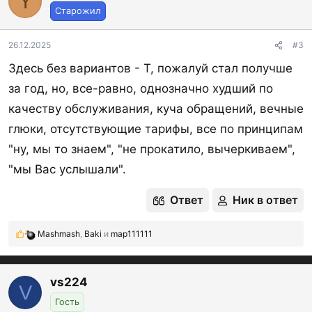
Y
ц
Старожил
и
и
:
26.12.2025
#3
Здесь без вариантов - Т, пожалуй стал получше
за год, но, все-равно, однозначно худший по
качеству обслуживания, куча обращений, вечные
глюки, отсутствующие тарифы, все по принципам
"ну, мы то знаем", "не прокатило, вычеркиваем",
"мы Вас услышали".
Ответ
Ник в ответ
Mashmash
,
Baki
и
map111111
Р
е
а
к
vs224
V
ц
Гость
и