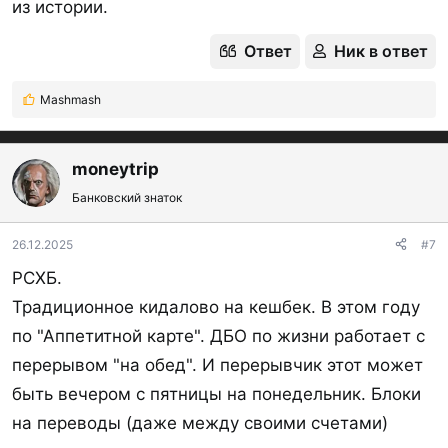
из истории.
Ответ
Ник в ответ
Mashmash
Р
е
а
к
moneytrip
ц
Банковский знаток
и
и
:
26.12.2025
#7
РСХБ.
Традиционное кидалово на кешбек. В этом году
по "Аппетитной карте". ДБО по жизни работает с
перерывом "на обед". И перерывчик этот может
быть вечером с пятницы на понедельник. Блоки
на переводы (даже между своими счетами)