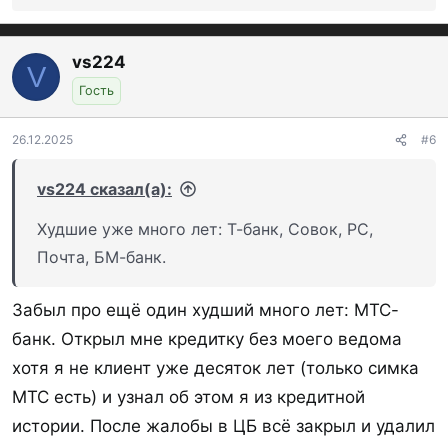
Р
е
а
к
vs224
V
ц
Гость
и
и
:
26.12.2025
#6
vs224 сказал(а):
Худшие уже много лет: Т-банк, Совок, РС,
Почта, БМ-банк.
Забыл про ещё один худший много лет: МТС-
банк. Открыл мне кредитку без моего ведома
хотя я не клиент уже десяток лет (только симка
МТС есть) и узнал об этом я из кредитной
истории. После жалобы в ЦБ всё закрыл и удалил