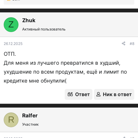
Р
е
а
к
Zhuk
Z
ц
Активный пользователь
и
и
:
26.12.2025
#8
ОТП.
Для меня из лучшего превратился в худший,
ухудшение по всем продуктам, ещё и лимит по
кредитке мне обнулили(
Ответ
Ник в ответ
Ralfer
R
Участник