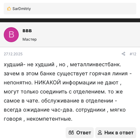
SarDmitriy
Р
е
а
к
ввв
В
ц
Мастер
и
и
:
27.12.2025
#12
худший- не худший , но , металлинвестбанк.
зачем в этом банке существует горячая линия -
непонятно. НИКАКОЙ информации не дают ,
могут только соединить с отделением. то же
самое в чате. обслуживание в отделении -
всегда ожидание час-два. сотрудники , мягко
говоря , некомпетентные.
Ответ
Ник в ответ