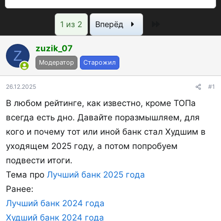
в
а
р
т
т
о
Последняя
1 из 2
Вперёд
о
а
с
р
н
м
zuzik_07
Z
т
а
о
Модератор
Старожил
е
ч
т
м
а
р
26.12.2025
#1
ы
л
ы
а
В любом рейтинге, как известно, кроме ТОПа
всегда есть дно. Давайте поразмышляем, для
кого и почему тот или иной банк стал Худшим в
уходящем 2025 году, а потом попробуем
подвести итоги.
Тема про
Лучший банк 2025 года
Ранее:
Лучший банк 2024 года
Худший банк 2024 года