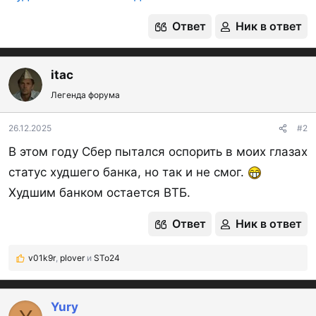
Ответ
Ник в ответ
itac
Легенда форума
26.12.2025
#2
В этом году Сбер пытался оспорить в моих глазах
статус худшего банка, но так и не смог.
Худшим банком остается ВТБ.
Ответ
Ник в ответ
v01k9r
,
plover
и
STo24
Р
е
а
к
Yury