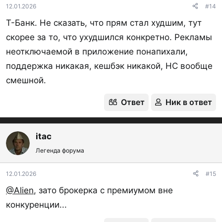
12.01.2026
#14
Т-Банк. Не сказать, что прям стал худшим, тут
скорее за то, что ухудшился конкретно. Рекламы
неотключаемой в приложение понапихали,
поддержка никакая, кешбэк никакой, НС вообще
смешной.
Ответ
Ник в ответ
itac
Легенда форума
12.01.2026
#15
@Alien
, зато брокерка с премиумом вне
конкуренции...