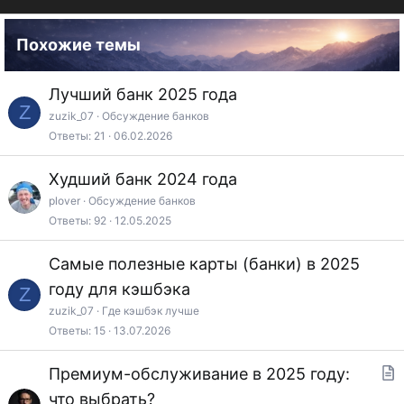
Похожие темы
Лучший банк 2025 года
Z
zuzik_07
Обсуждение банков
Ответы
21
06.02.2026
Худший банк 2024 года
plover
Обсуждение банков
Ответы
92
12.05.2025
Самые полезные карты (банки) в 2025
году для кэшбэка
Z
zuzik_07
Где кэшбэк лучше
Ответы
15
13.07.2026
Премиум-обслуживание в 2025 году:
т
что выбрать?