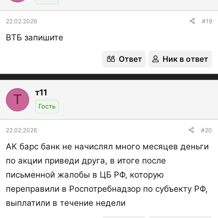
и
:
22.02.2026
#19
ВТБ запишите
Ответ
Ник в ответ
т11
Т
Гость
22.02.2026
#20
АК барс банк не начислял много месяцев деньги
по акции приведи друга, в итоге после
письменной жалобы в ЦБ РФ, которую
переправили в Роспотребнадзор по субъекту РФ,
выплатили в течение недели