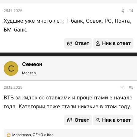
и
:
26.12.2025
#4
Худшие уже много лет: Т-банк, Совок, РС, Почта,
БМ-банк.
Ответ
Ник в ответ
Семеон
С
Мастер
26.12.2025
#5
ВТБ за кидок со ставками и процентами в начале
года. Категории тоже стали никакие в этом году.
Ответ
Ник в ответ
Mashmash
,
CEHO
и
itac