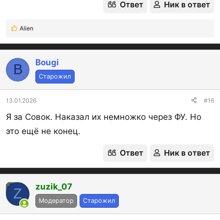
Ответ
Ник в ответ
Alien
Р
е
а
к
Bougi
B
ц
Старожил
и
и
:
13.01.2026
#16
Я за Совок. Наказал их немножко через ФУ. Но
это ещё не конец.
Ответ
Ник в ответ
zuzik_07
OP
Z
Модератор
Старожил