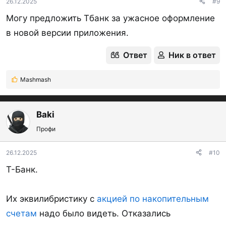
26.12.2025
#9
Могу предложить Тбанк за ужасное оформление
в новой версии приложения.
Ответ
Ник в ответ
Mashmash
Р
е
а
к
Baki
ц
Профи
и
и
:
26.12.2025
#10
Т-Банк.
Их эквилибристику с
акцией по накопительным
счетам
надо было видеть. Отказались