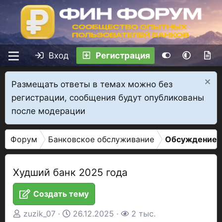
Вход
Регистрация
Размещать ответы в темах можно без
регистрации, сообщения будут опубликованы
после модерации
Форум
Банковское обслуживание
Обсуждение 
Худший банк 2025 года
Создать тему
А
Д
П
zuzik_07
26.12.2025
2 тыс.