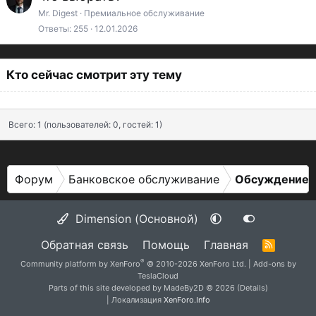
а
Mr. Digest
Премиальное обслуживание
Ответы
255
12.01.2026
т
ь
я
Кто сейчас смотрит эту тему
Всего: 1 (пользователей: 0, гостей: 1)
Форум
Банковское обслуживание
Обсуждение 
Dimension (Основной)
Обратная связь
Помощь
Главная
R
S
®
Community platform by XenForo
© 2010-2026 XenForo Ltd.
|
Add-ons by
S
TeslaCloud
Parts of this site developed by
MadeBy2D
© 2026 (
Details
)
| Локализация
XenForo.Info