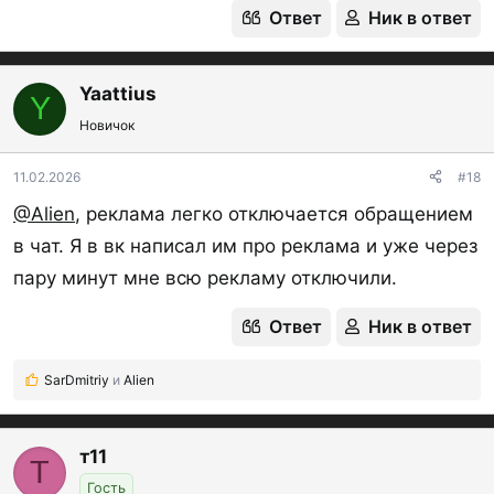
Ответ
Ник в ответ
Yaattius
Y
Новичок
11.02.2026
#18
@Alien
, реклама легко отключается обращением
в чат. Я в вк написал им про реклама и уже через
пару минут мне всю рекламу отключили.
Ответ
Ник в ответ
SarDmitriy
и
Alien
Р
е
а
к
т11
Т
ц
Гость
и