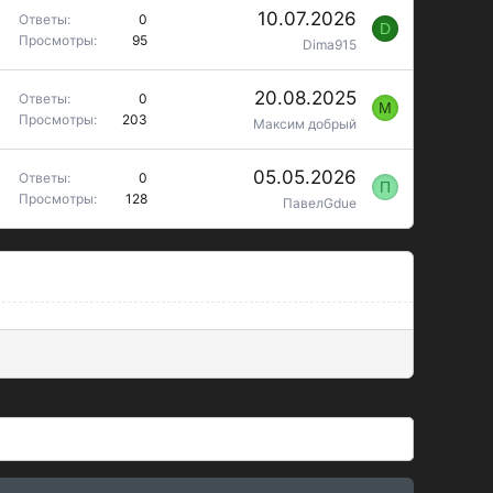
10.07.2026
Ответы
0
D
Просмотры
95
Dima915
20.08.2025
Ответы
0
М
Просмотры
203
Максим добрый
05.05.2026
Ответы
0
П
Просмотры
128
ПавелGdue