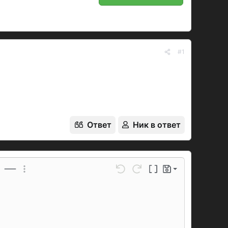
#1
Ответ
Ник в ответ
Сохранить черновик
ойлер
Вставить горизонтальную линию
Дополнительные параметры...
Отменить
Повторить
Переключение BB-код
Черновики
Удалить черновик