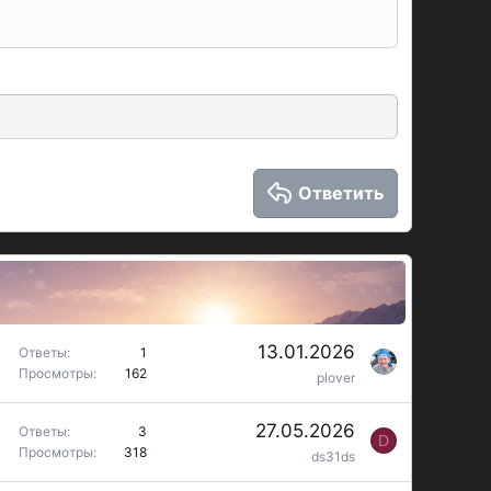
Ответить
13.01.2026
Ответы
1
Просмотры
162
plover
27.05.2026
Ответы
3
D
Просмотры
318
ds31ds