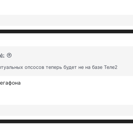
):
ртуальных опсосов теперь будет не на базе Теле2
Мегафона