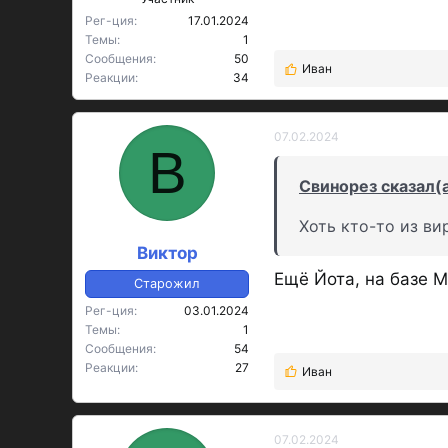
Рег-ция
17.01.2024
Темы
1
Сообщения
50
Иван
Р
Реакции
34
е
а
к
07.02.2024
В
ц
и
Свинорез сказал(а
и
:
Хоть кто-то из ви
Виктор
Ещё Йота, на базе 
Старожил
Рег-ция
03.01.2024
Темы
1
Сообщения
54
Реакции
27
Иван
Р
е
а
к
07.02.2024