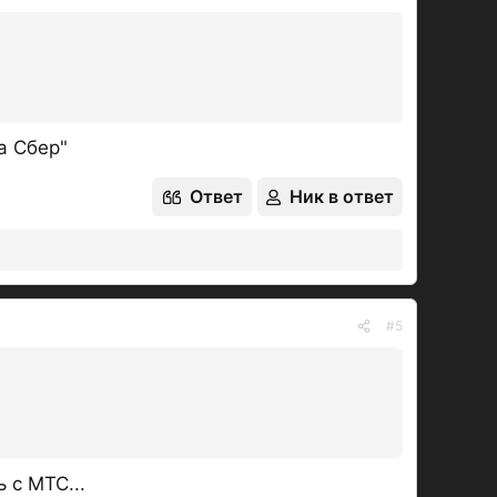
а Сбер"
Ответ
Ник в ответ
#5
 с МТС...