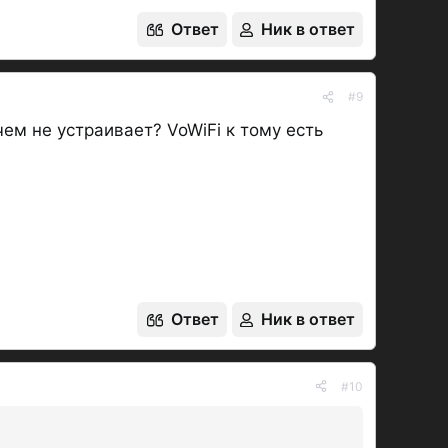
Ответ
Ник в ответ
#9
чем не устраивает? VoWiFi к тому есть
Ответ
Ник в ответ
#10