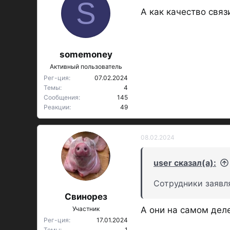
S
А как качество связ
somemoney
Активный пользователь
Рег-ция
07.02.2024
Темы
4
Сообщения
145
Реакции
49
08.02.2024
user сказал(а):
Сотрудники заявля
Свинорез
Участник
А они на самом деле
Рег-ция
17.01.2024
Темы
1