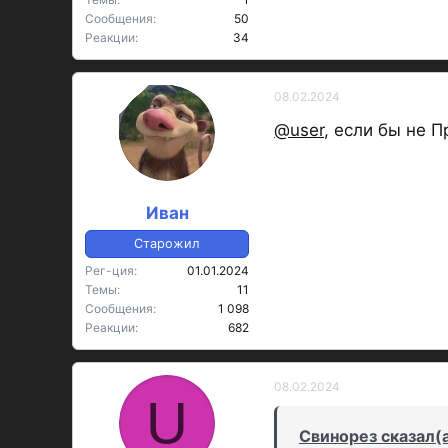
Сообщения
50
Реакции
34
08.02.2024
OP
@user
, если бы не 
Иван
Старожил
Рег-ция
01.01.2024
Темы
11
Сообщения
1 098
Реакции
682
08.02.2024
U
Свинорез сказал(а