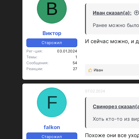
В
ц
и
Иван сказал(а):
и
:
Ранее можно было
Виктор
И сейчас можно, и 
Старожил
Рег-ция
03.01.2024
Темы
1
Сообщения
54
Реакции
27
Иван
Р
е
а
к
07.02.2024
F
ц
и
Свинорез сказал(а
и
:
Хоть кто-то из ви
falkon
Похоже они все уход
Старожил