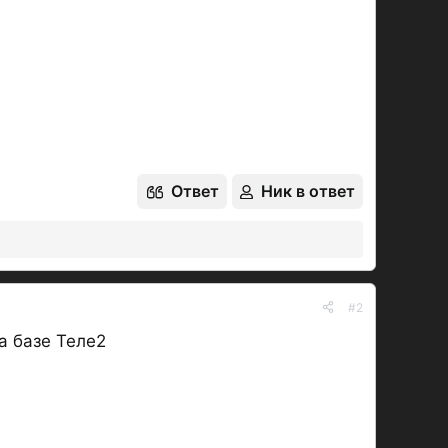
Ответ
Ник в ответ
#2
а базе Теле2