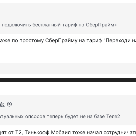
 подключить бесплатный тариф по СберПрайм+
даже по простому СберПрайму на тариф "Переходи н
):
ртуальных опсосов теперь будет не на базе Теле2
ят от Т2, Тинькофф Мобаил тоже начал сотрудничать