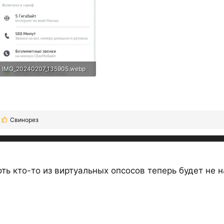
IMG_20240207_135905.webp
52,9 КБ · Просмотры: 64
Свинорез
Р
е
а
к
ц
ть кто-то из виртуальных опсосов теперь будет не н
и
и
: