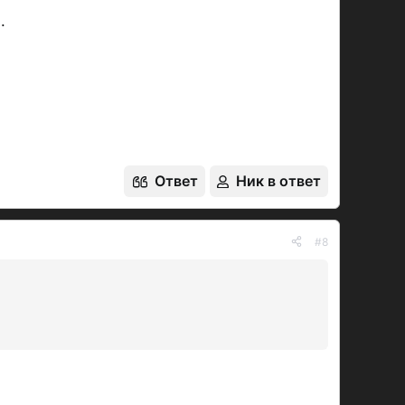
.
Ответ
Ник в ответ
#8