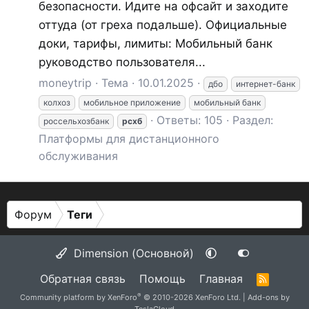
безопасности. Идите на офсайт и заходите
оттуда (от греха подальше). Официальные
доки, тарифы, лимиты: Мобильный банк
руководство пользователя...
moneytrip
Тема
10.01.2025
дбо
интернет-банк
колхоз
мобильное приложение
мобильный банк
Ответы: 105
Раздел:
россельхозбанк
рсхб
Платформы для дистанционного
обслуживания
Форум
Теги
Dimension (Основной)
Обратная связь
Помощь
Главная
R
S
®
Community platform by XenForo
© 2010-2026 XenForo Ltd.
|
Add-ons by
S