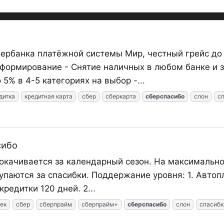
ербанка платёжной системы Мир, честный грейс до 1
формирование - Снятие наличных в любом банке и за
5% в 4-5 категориях на выбор -...
дитка
кредитная карта
сбер
сберкарта
сберспасибо
слон
с
сибо
окачивается за календарный сезон. На максимальн
окупаются за спасибки. Поддержание уровня: 1. Авт
редитки 120 дней. 2...
ек
сбер
сберпрайм
сберпрайм+
сберспасибо
слон
спасибк