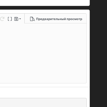
Предварительный просмотр
 черновик
ю линию
метры...
нить
Повторить
Переключение BB-кодов
Черновики
рновик