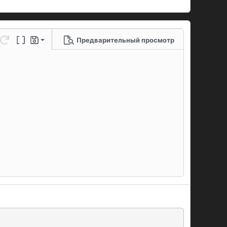
Предварительный просмотр
 черновик
ю линию
метры...
нить
Повторить
Переключение BB-кодов
Черновики
рновик