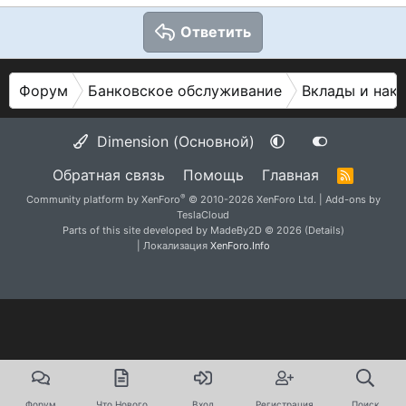
Ответить
Форум
Банковское обслуживание
Вклады и нак
Dimension (Основной)
Обратная связь
Помощь
Главная
R
S
®
Community platform by XenForo
© 2010-2026 XenForo Ltd.
|
Add-ons by
S
TeslaCloud
Parts of this site developed by
MadeBy2D
© 2026 (
Details
)
| Локализация
XenForo.Info
Форум
Что Нового
Вход
Регистрация
Поиск