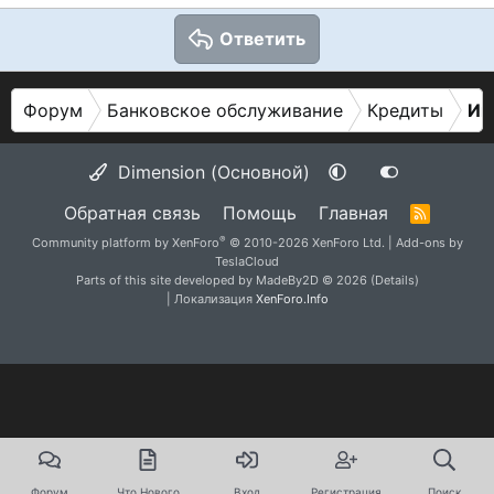
Ответить
Форум
Банковское обслуживание
Кредиты
Ип
Dimension (Основной)
Обратная связь
Помощь
Главная
R
S
®
Community platform by XenForo
© 2010-2026 XenForo Ltd.
|
Add-ons by
S
TeslaCloud
Parts of this site developed by
MadeBy2D
© 2026 (
Details
)
| Локализация
XenForo.Info
Форум
Что Нового
Вход
Регистрация
Поиск