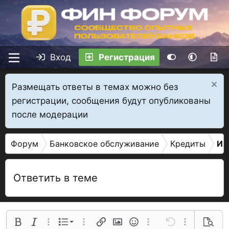
Вход
Регистрация
Размещать ответы в темах можно без
регистрации, сообщения будут опубликованы
после модерации
Форум
Банковское обслуживание
Кредиты
Ип
Ответить в теме
Нумерованный список
Полужирный
Курсив
Дополнительные параметры...
Список
Дополнительные параметры...
Ссылка
Изображение
Смайлы
Дополнительные параме
Отменить
Дополнительн
Предва