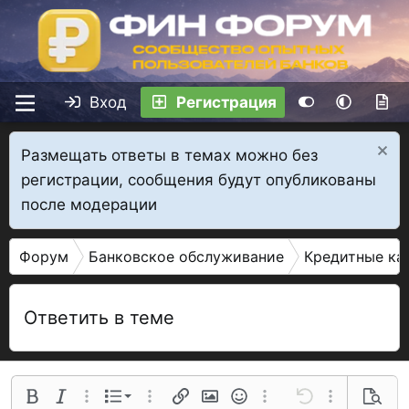
Вход
Регистрация
Размещать ответы в темах можно без
регистрации, сообщения будут опубликованы
после модерации
Форум
Банковское обслуживание
Кредитные ка
Ответить в теме
Нумерованный список
Полужирный
Курсив
Дополнительные параметры...
Список
Дополнительные параметры...
Ссылка
Изображение
Смайлы
Дополнительные параме
Отменить
Дополнительн
Предва