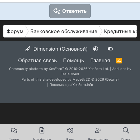
Ответить
Форум
Банковское обслуживание
Кредитные ка
Dimension (Основной)
Обратная связь
Помощь
Главная
R
S
®
Community platform by XenForo
© 2010-2026 XenForo Ltd.
|
Add-ons by
S
TeslaCloud
Parts of this site developed by
MadeBy2D
© 2026 (
Details
)
| Локализация
XenForo.Info
Форум
Что Нового
Вход
Регистрация
Поиск