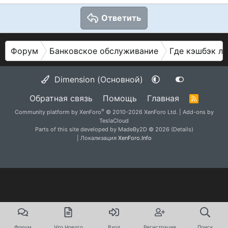
Ответить
Форум
Банковское обслуживание
Где кэшбэк л
Dimension (Основной)
Обратная связь
Помощь
Главная
R
S
®
Community platform by XenForo
© 2010-2026 XenForo Ltd.
|
Add-ons by
S
TeslaCloud
Parts of this site developed by
MadeBy2D
© 2026 (
Details
)
| Локализация
XenForo.Info
Форум
Что Нового
Вход
Регистрация
Поиск