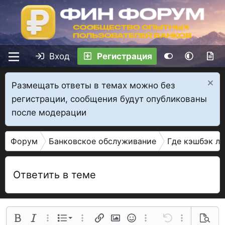
Вход
Регистрация
Размещать ответы в темах можно без
регистрации, сообщения будут опубликованы
после модерации
Форум
Банковское обслуживание
Где кэшбэк л
Ответить в теме
Нумерованный список
Полужирный
Курсив
Дополнительные параметры...
Список
Дополнительные параметры...
Ссылка
Изображение
Смайлы
Дополнительные параме
Отменить
Дополнительн
Предва