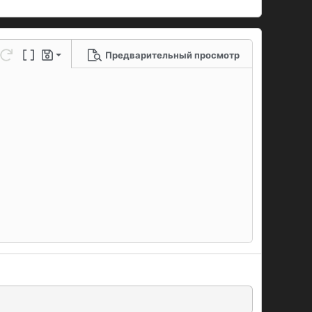
Предварительный просмотр
 черновик
ю линию
метры...
нить
Повторить
Переключение BB-кодов
Черновики
рновик