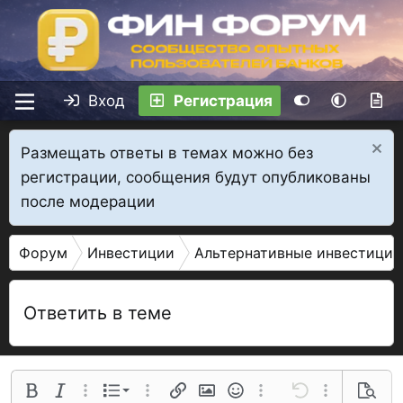
Вход
Регистрация
Размещать ответы в темах можно без
регистрации, сообщения будут опубликованы
после модерации
Форум
Инвестиции
Альтернативные инвестиции
Ответить в теме
Нумерованный список
Полужирный
Курсив
Дополнительные параметры...
Список
Дополнительные параметры...
Ссылка
Изображение
Смайлы
Дополнительные параме
Отменить
Дополнительн
Предва