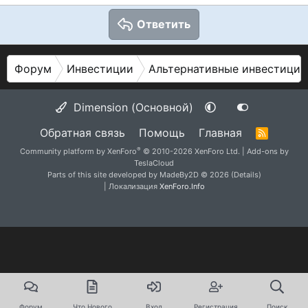
Ответить
Форум
Инвестиции
Альтернативные инвестиции
Dimension (Основной)
Обратная связь
Помощь
Главная
R
S
®
Community platform by XenForo
© 2010-2026 XenForo Ltd.
|
Add-ons by
S
TeslaCloud
Parts of this site developed by
MadeBy2D
© 2026 (
Details
)
| Локализация
XenForo.Info
Форум
Что Нового
Вход
Регистрация
Поиск