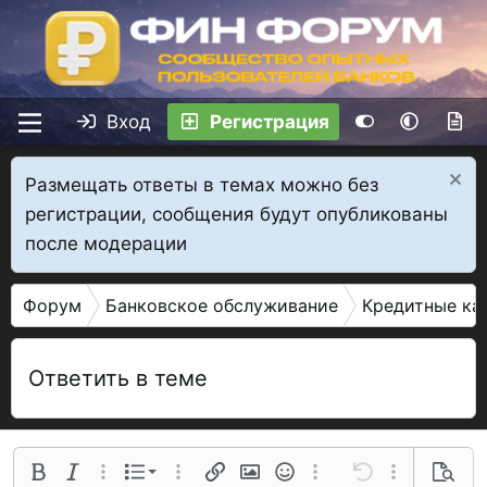
Вход
Регистрация
Размещать ответы в темах можно без
регистрации, сообщения будут опубликованы
после модерации
Форум
Банковское обслуживание
Кредитные ка
Ответить в теме
Нумерованный список
Полужирный
Курсив
Дополнительные параметры...
Список
Дополнительные параметры...
Ссылка
Изображение
Смайлы
Дополнительные параме
Отменить
Дополнительн
Предва