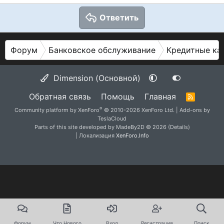
Ответить
Форум
Банковское обслуживание
Кредитные ка
Dimension (Основной)
Обратная связь
Помощь
Главная
R
S
®
Community platform by XenForo
© 2010-2026 XenForo Ltd.
|
Add-ons by
S
TeslaCloud
Parts of this site developed by
MadeBy2D
© 2026 (
Details
)
| Локализация
XenForo.Info
Форум
Что Нового
Вход
Регистрация
Поиск