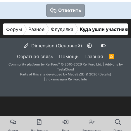
Ответить
Форум
Разное
Флудилка
Куда ушли участники
Dimension (Основной)
Обратная связь
Помощь
Главная
R
S
®
Community platform by XenForo
© 2010-2026 XenForo Ltd.
|
Add-ons by
S
TeslaCloud
Parts of this site developed by
MadeBy2D
© 2026 (
Details
)
| Локализация
XenForo.Info
Форум
Что Нового
Вход
Регистрация
Поиск