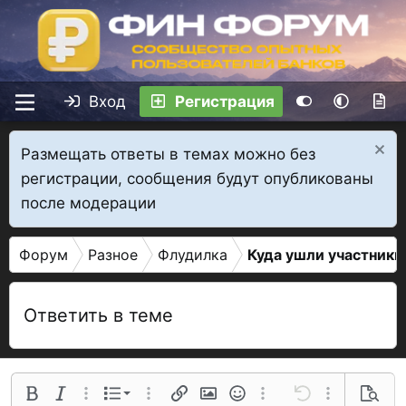
Вход
Регистрация
Размещать ответы в темах можно без
регистрации, сообщения будут опубликованы
после модерации
Форум
Разное
Флудилка
Куда ушли участники
Ответить в теме
Нумерованный список
Полужирный
Курсив
Дополнительные параметры...
Список
Дополнительные параметры...
Ссылка
Изображение
Смайлы
Дополнительные параме
Отменить
Дополнительн
Предва