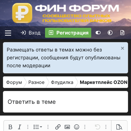
Вход
Регистрация
Размещать ответы в темах можно без
регистрации, сообщения будут опубликованы
после модерации
Форум
Разное
Флудилка
Маркетплейс OZON
Ответить в теме
Нумерованный список
Полужирный
Курсив
Дополнительные параметры...
Список
Дополнительные параметры...
Ссылка
Изображение
Смайлы
Дополнительные параме
Отменить
Дополнительн
Предва