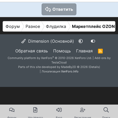
Ответить
Форум
Разное
Флудилка
Маркетплейс OZON
Dimension (Основной)
Обратная связь
Помощь
Главная
R
S
®
Community platform by XenForo
© 2010-2026 XenForo Ltd.
|
Add-ons by
S
TeslaCloud
Parts of this site developed by
MadeBy2D
© 2026 (
Details
)
| Локализация
XenForo.Info
Форум
Что Нового
Вход
Регистрация
Поиск