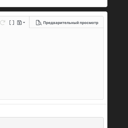
Предварительный просмотр
 черновик
ю линию
метры...
нить
Повторить
Переключение BB-кодов
Черновики
рновик