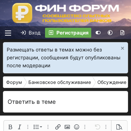
Вход
Регистрация
Размещать ответы в темах можно без
регистрации, сообщения будут опубликованы
после модерации
Форум
Банковское обслуживание
Обсуждение б
Ответить в теме
Нумерованный список
Полужирный
Курсив
Дополнительные параметры...
Список
Дополнительные параметры...
Ссылка
Изображение
Смайлы
Дополнительные параме
Отменить
Дополнительн
Предва