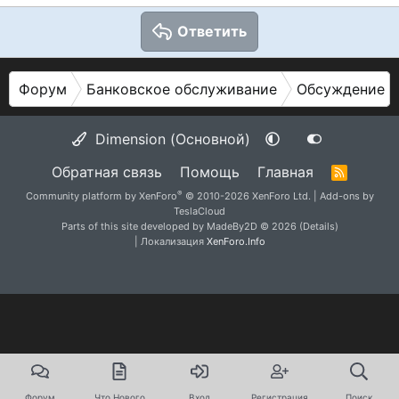
Ответить
Форум
Банковское обслуживание
Обсуждение б
Dimension (Основной)
Обратная связь
Помощь
Главная
R
S
®
Community platform by XenForo
© 2010-2026 XenForo Ltd.
|
Add-ons by
S
TeslaCloud
Parts of this site developed by
MadeBy2D
© 2026 (
Details
)
| Локализация
XenForo.Info
Форум
Что Нового
Вход
Регистрация
Поиск