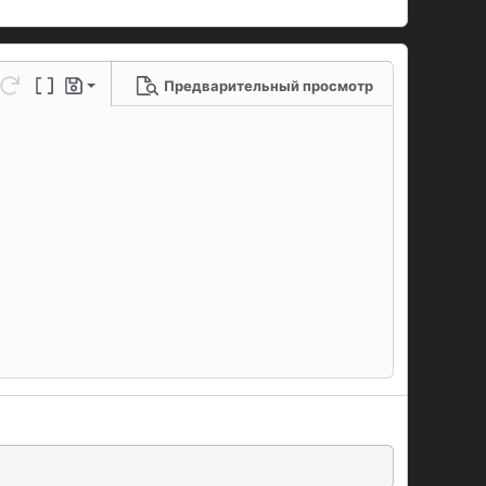
Предварительный просмотр
 черновик
ю линию
метры...
нить
Повторить
Переключение BB-кодов
Черновики
рновик