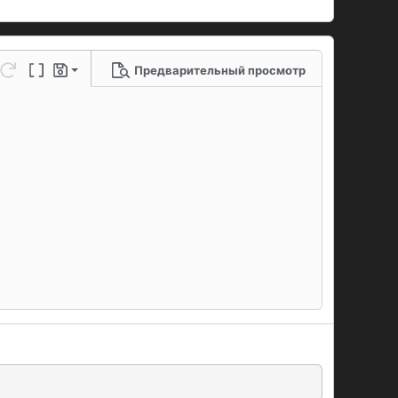
Предварительный просмотр
 черновик
ю линию
метры...
нить
Повторить
Переключение BB-кодов
Черновики
рновик