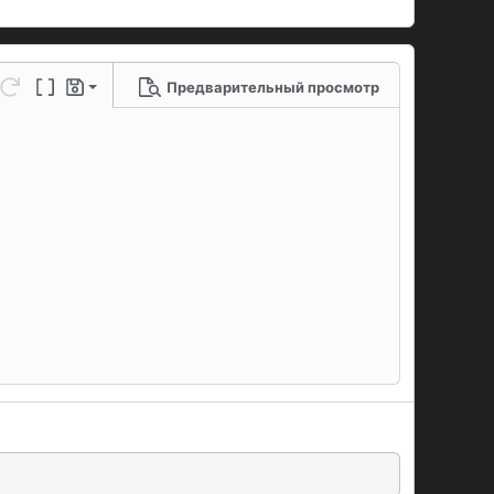
Предварительный просмотр
 черновик
ю линию
метры...
нить
Повторить
Переключение BB-кодов
Черновики
рновик