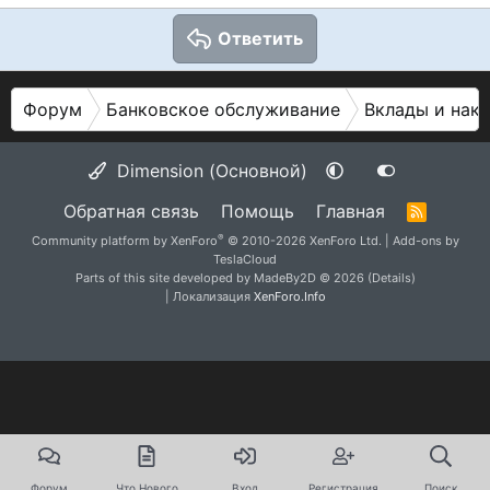
Ответить
Форум
Банковское обслуживание
Вклады и нак
Dimension (Основной)
Обратная связь
Помощь
Главная
R
S
®
Community platform by XenForo
© 2010-2026 XenForo Ltd.
|
Add-ons by
S
TeslaCloud
Parts of this site developed by
MadeBy2D
© 2026 (
Details
)
| Локализация
XenForo.Info
Форум
Что Нового
Вход
Регистрация
Поиск