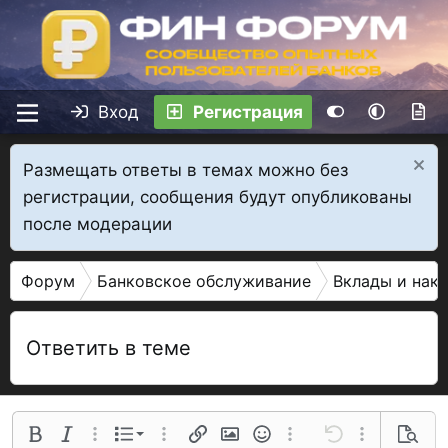
Вход
Регистрация
Размещать ответы в темах можно без
регистрации, сообщения будут опубликованы
после модерации
Форум
Банковское обслуживание
Вклады и нак
Ответить в теме
Нумерованный список
Полужирный
Курсив
Дополнительные параметры...
Список
Дополнительные параметры...
Ссылка
Изображение
Смайлы
Дополнительные параме
Отменить
Дополнительн
Предва