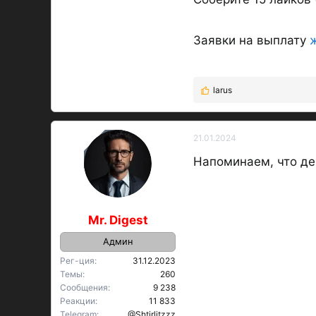
Заявки на выплату
larus
Р
е
а
к
21.01.2024
OP
ц
Напоминаем, что дей
и
и
:
Mr. Digest
Админ
Рег-ция
31.12.2023
Темы
260
Сообщения
9 238
Реакции
11 833
Telegram
@Shtirlitzzz