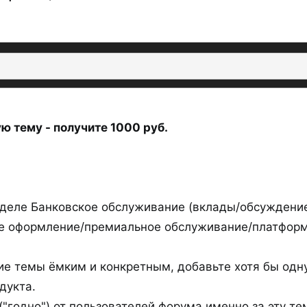
ю тему - получите 1000 руб.
зделе Банковское обслуживание (вклады/обсуждени
ое оформление/премиальное обслуживание/платфор
е темы ёмким и конкретным, добавьте хотя бы одну
дукта.
("годно") от пользователей форума именно за эту тем