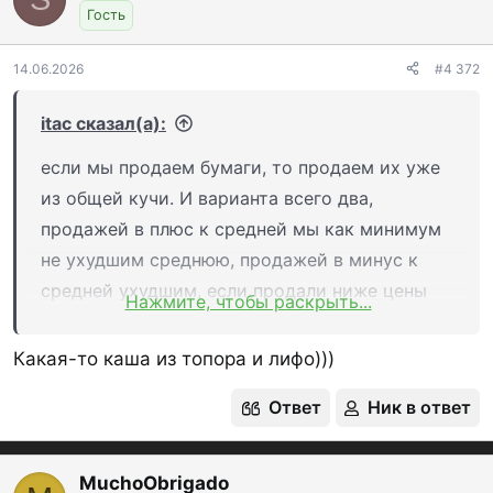
Гость
14.06.2026
#4 372
itac сказал(а):
если мы продаем бумаги, то продаем их уже
из общей кучи. И варианта всего два,
продажей в плюс к средней мы как минимум
не ухудшим среднюю, продажей в минус к
средней ухудшим, если продали ниже цены
Нажмите, чтобы раскрыть...
последней покупки (тут упрощение, на самом
деле последних X покупок), тоже самое что
Какая-то каша из топора и лифо)))
позиция нам обошлась дороже.
Ответ
Ник в ответ
MuchoObrigado