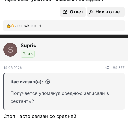
Ответ
Ник в ответ
andrewkt
и
m_rt
Р
е
а
к
Supric
S
ц
Гость
и
и
:
14.06.2026
#4 377
itac сказал(а):
Получается упомянул среднюю записали в
сектанты?
Стоп часто связан со средней.