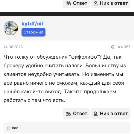
Ответ
Ник в ответ
kytdf/oil
Старожил
14.06.2026
#4 367
Что толку от обсуждения "фифолифо"? Да, так
брокеру удобно считать налоги. Большинству из
клиентов неудобно учитывать. Но изменить мы
всё равно ничего не сможем, каждый для себя
нашёл какой-то выход. Так что продолжаем
работать с тем что есть.
Ответ
Ник в ответ
itac
Р