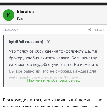
е
а
к
kioratsu
K
ц
Гуру
и
и
:
14.06.2026
#4 368
kytdf/oil сказал(а):
Что толку от обсуждения "фифолифо"? Да, так
брокеру удобно считать налоги. Большинству
из клиентов неудобно учитывать. Но изменить
мы всё равно ничего не сможем, каждый для
себя нашёл какой-то выход. Так что
Нажмите, чтобы раскрыть...
продолжаем работать с тем что есть.
Вся комедия в том, что изначальный посыл – "не
стоит смотреть на среднюю цену покупки!" – не