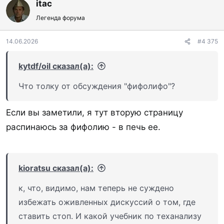
к
itac
ц
Легенда форума
и
и
:
14.06.2026
#4 375
kytdf/oil сказал(а):
Что толку от обсуждения "фифолифо"?
Если вы заметили, я тут вторую страницу
распинаюсь за фифолию - в печь ее.
kioratsu сказал(а):
к, что, видимо, нам теперь не суждено
избежать оживленных дискуссий о том, где
ставить стоп. И какой учебник по теханализу