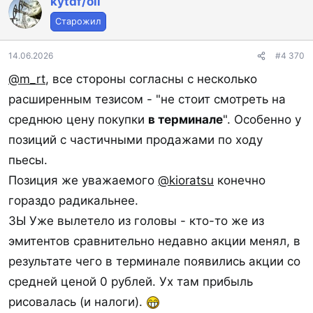
kytdf/oil
Старожил
14.06.2026
#4 370
@m_rt
, все стороны согласны с несколько
расширенным тезисом - "не стоит смотреть на
среднюю цену покупки
в терминале
". Особенно у
позиций с частичными продажами по ходу
пьесы.
Позиция же уважаемого
@kioratsu
конечно
гораздо радикальнее.
ЗЫ Уже вылетело из головы - кто-то же из
эмитентов сравнительно недавно акции менял, в
результате чего в терминале появились акции со
средней ценой 0 рублей. Ух там прибыль
рисовалась (и налоги).