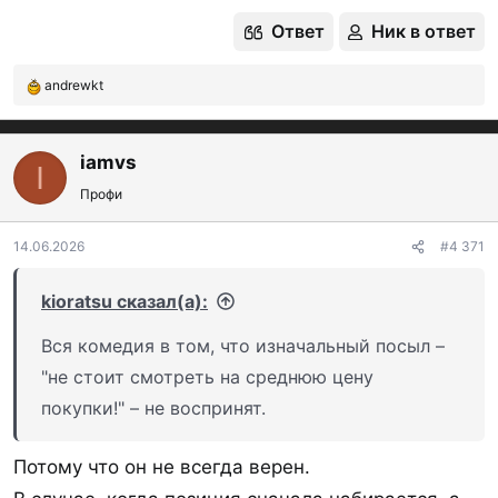
Ответ
Ник в ответ
andrewkt
Р
е
а
к
iamvs
I
ц
Профи
и
и
:
14.06.2026
#4 371
kioratsu сказал(а):
Вся комедия в том, что изначальный посыл –
"не стоит смотреть на среднюю цену
покупки!" – не воспринят.
Потому что он не всегда верен.