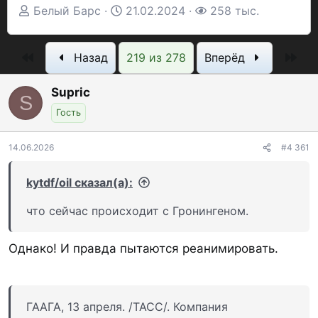
А
Д
П
Белый Барс
21.02.2024
258 тыс.
в
а
р
т
т
о
Первый
Пос
Назад
219 из 278
Вперёд
о
а
с
р
н
м
Supric
S
т
а
о
Гость
е
ч
т
м
а
р
14.06.2026
#4 361
ы
л
ы
а
kytdf/oil сказал(а):
что сейчас происходит с Гронингеном.
Однако! И правда пытаются реанимировать.
ГААГА, 13 апреля. /ТАСС/. Компания