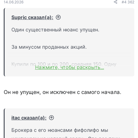
:
14.06.2026
#4 362
газа. Как отмечает телеканал, работы займут
около трех недель.
Supric сказал(а):
Один существенный нюанс упущен.
За минусом проданных акций.
Купили по 100 и по 200, средняя 150. Одну
Нажмите, чтобы раскрыть...
продали. Средняя может стать 100/200 по
лифо/фифо или остаться 150 по средней.
Он не упущен, он исключен с самого начала.
itac сказал(а):
Брокера с его нюансами фифолифо мы