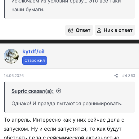
исключаем из условий сразу... Это все таки
наши бумаги.
Ответ
Ник в ответ
kytdf/oil
Старожил
14.06.2026
#4 363
Supric сказал(а):
Однако! И правда пытаются реанимировать.
То апрель. Интересно как у них сейчас дела с
запуском. Ну и если запустятся, то как будут
обстоять дела с сейсмической активностью.