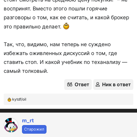
воспринят. Вместо этого пошли горячие
разговоры о том, как ее считать, и какой брокер
это правильно делает.
Так, что, видимо, нам теперь не суждено
избежать оживленных дискуссий о том, где
ставить стоп. И какой учебник по теханализу —
самый толковый.
Ответ
Ник в ответ
kytdf/oil
Р
е
а
к
m_rt
ц
Старожил
и
и