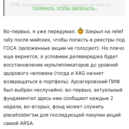
ЭЛ5, Арсагера) тоже дивидендов не платят,
Нажмите, чтобы раскрыть...
как предполагается (?) гасить плечо? Или это
в расчете на будущие пополнения счета?
Во-первых, я уже передумал.
Закрыл на relief
rally после майских, чтобы попасть в реестры под
ГОСА (заложенные акции не голосуют). Но плечо
еще вернется, а условием делевереджа будет
восстановление мультипликаторов до уровней
здорового человека (тогда и XAG начнет
возвращаться в портфель). Арсагеровский ПИФ
был выбран неслучайно: во-первых, актуальный
фундаментал здесь нам сообщают каждые 2
недели, во-вторых, фонд может служить
placeholder'ом для последующей покупки акций
самой ARSA.