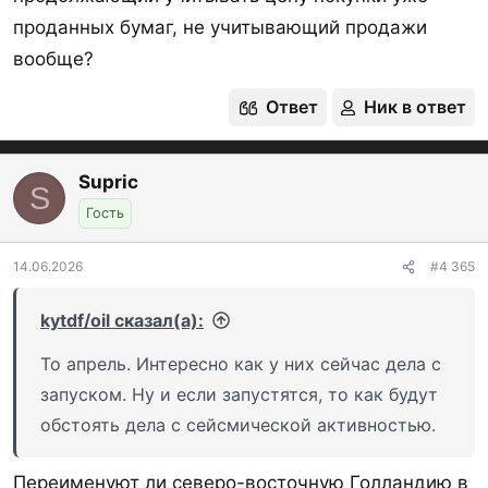
проданных бумаг, не учитывающий продажи
вообще?
Ответ
Ник в ответ
Supric
S
Гость
14.06.2026
#4 365
kytdf/oil сказал(а):
То апрель. Интересно как у них сейчас дела с
запуском. Ну и если запустятся, то как будут
обстоять дела с сейсмической активностью.
Переименуют ли северо-восточную Голландию в