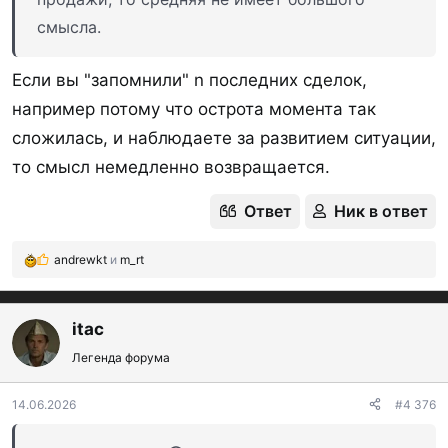
смысла.
Если вы "запомнили" n последних сделок,
например потому что острота момента так
сложилась, и наблюдаете за развитием ситуации,
то смысл немедленно возвращается.
Ответ
Ник в ответ
andrewkt
и
m_rt
Р
е
а
к
itac
ц
Легенда форума
и
и
:
14.06.2026
#4 376