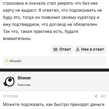
страховка и сначала стал уверять что без нее
карту не выдаст. Я ответил, что подписывать не
буду это, тогда он позвонил своему куратору и
ему подтвердили, что договор не обязателен.
Так что, такая практика есть, будьте
внимательны.
Ответ
Ник в ответ
WizardU
Р
е
а
к
Stoner
ц
Участник
и
и
:
27.10.2025
#31
Можете подсказать, как быстро приходят деньги