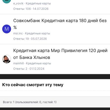
а
e_vovik
Кредитные карты
Ответы
106
14.07.2026
т
ь
Совкомбанк Кредитная карта 180 дней без
я
%
M
msi.inc
Кредитные карты
Ответы
19
05.07.2026
Кредитная карта Мир Привилегия 120 дней
от Банка Хлынов
mainhill
Кредитные карты
Ответы
2
01.12.2024
Кто сейчас смотрит эту тему
Всего: 1 (пользователей: 0, гостей: 1)