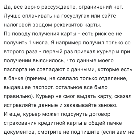
притрагиваться к ней вплоть до мая ?
Да, все верно рассуждаете, ограничений нет.
правильно ли поняла, что дата начала
Лучше оплачивать на госуслугах или сайте
льгтного периода = дата получения карта,
налоговой вводом реквизитов карты.
можно ли ею в этот же день оплатить налог,
По поводу получения карты - есть риск ее не
нет ли ограничения на перевод суммы более
получить 1 числа. Я например получил только со
500 тыс одновременно ?
второго раза - первый раз приехал курьер и при
получении выяснилось, что данные моего
паспорта не совпадают с данными, которые есть
в банке (причем, не совпало только отделение,
выдавшее паспорт, остальное все было
правильно). Курьер не смог выдать карту, сказал
исправляйте данные и заказывайте заново.
И еще, курьер может подсунуть договор
страхования кредитной карты в общей пачке
документов, смотрите не подпишите (если вам не