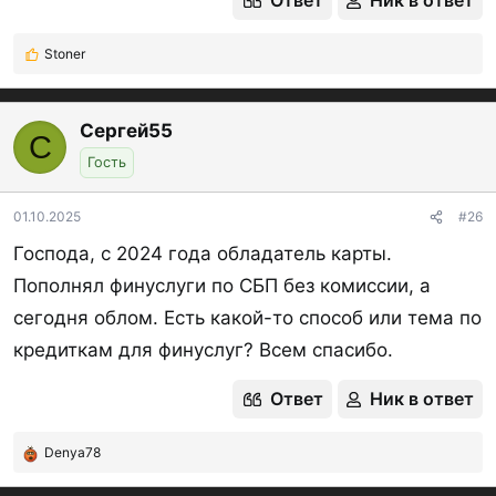
Ответ
Ник в ответ
а
к
Stoner
ц
Р
и
е
и
а
:
к
Сергей55
С
ц
Гость
и
и
:
01.10.2025
#26
Господа, с 2024 года обладатель карты.
Пополнял финуслуги по СБП без комиссии, а
сегодня облом. Есть какой-то способ или тема по
кредиткам для финуслуг? Всем спасибо.
Ответ
Ник в ответ
Denya78
Р
е