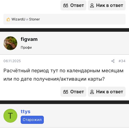
Ответ
Ник в ответ
WizardU
и
Stoner
Р
е
а
к
figvam
ц
Профи
и
и
:
06.11.2025
#34
Расчётный период тут по календарным месяцам
или по дате получения/активации карты?
Ответ
Ник в ответ
ttys
T
Старожил