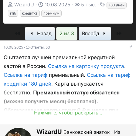
А
Д
П
Т
WizardU
10.08.2025
5 тыс.
180 дней
в
а
р
е
гпб
кредитка
премиум
т
т
о
г
о
а
с
и
Первый
Посл
Назад
2 из 3
Вперёд
р
н
м
т
а
о
10.08.2025
Ответы: 53
е
ч
т
Считается лучшей премиальной кредитной
м
а
р
ы
л
ы
картой в России.
Ссылка на карточку продукта
.
а
Ссылка на тариф
премиальный.
Ссылка на тариф
кредитки 180 дней
. Карта выпускается
бесплатно.
Премиальный статус обязателен
(можно получить месяц бесплатно).
Обслуживание карты стоит 0 ₽ в месяц при
Нажмите, чтобы раскрыть...
выпол
нении одного из условий
:
А
WizardU
Банковский знаток
·
Из