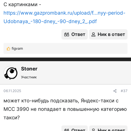
С картинками -
https://www.gazprombank.ru/upload/f...nyy-period-
Udobnaya_-180-dney_-90-dney_2_.pdf
Ответ
Ник в ответ
figvam
Р
е
а
к
Stoner
ц
Участник
и
и
:
06.11.2025
#37
может кто-нибудь подсказать, Яндекс-такси с
MCC 3990 не попадает в повышенную категорию
такси?
Ответ
Ник в ответ