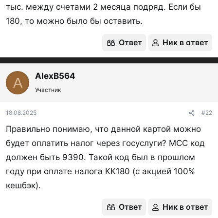
от 250 000 ₽ зарплата на карту банка и от 50
тыс. между счетами 2 месяца подряд. Если бы
000 ₽ покупки в месяц.
180, то можно было бы оставить.
Во всех остальных случаях — 590 ₽ в месяц
.
Ответ
Ник в ответ
Размер кэшбэка
- максимальный размер 10 000
₽ в месяц
.
AlexB564
A
5% кэшбэка по категориям:
Участник
●
Одежда и обувь
(MCC 5137, 5139, 5611, 5621,
5631, 5651, 5661, 5681, 5691, 5699, 5931, 5948)
18.08.2025
#22
●
Такси и Общественный транспорт
(4111, 4112,
Правильно понимаю, что данной картой можно
4121,4131)
будет оплатить налог через госуслуги? MCC код
●
Рестораны
(5811, 5812, 5814)
должен быть 9390. Такой код был в прошлом
●
Аптеки
(5122, 5912, 5976, 8043)
году при оплате налога КК180 (с акцией 100%
Остальное 1%
кешбэк).
Исключения:
4812, 4813, 4814, 4816, 4829, 4900,
Ответ
Ник в ответ
6010, 6011, 6012, 6050, 6051, 6211, 6529, 6530,