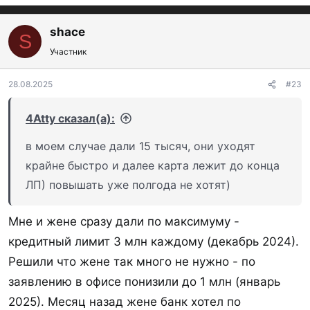
6531, 6532–6538, 6540, 7299, 7311, 7372, 7399,
7995, 8999, 9211, 9222, 9223, 9311, 9399, 9402,
shace
S
9754. Приравнивается к снятию нала: 6012, 6050,
Участник
6051, 6529, 6530, 9754, 4829, 6534, 6536, 6537,
28.08.2025
#23
6538, 6211, 6540, 6531, 6532, 6533, 7995.
% кэшбэка от суммы покупки округляется в
4Atty сказал(а):
меньшую сторону, кратную 100 рублей
.
в моем случае дали 15 тысяч, они уходят
Выплата:
рублями на счёт карты не позднее
крайне быстро и далее карта лежит до конца
последнего рабочего дня следующего за
ЛП) повышать уже полгода не хотят)
отчётным месяца.
Комиссия за снятие наличных по кредитке
- без
Мне и жене сразу дали по максимуму -
комиссии до 100 000 ₽ ежемесячно в
кредитный лимит 3 млн каждому (декабрь 2024).
банкоматах любых банков. Свыше 100 000 ₽ -
Решили что жене так много не нужно - по
5,9% + 590 ₽. За перевод - 4,9%+390 ₽.
Всё не в
заявлению в офисе понизили до 1 млн (январь
грейс, если что!
2025). Месяц назад жене банк хотел по
Информирование об операциях - В первый