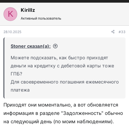
а
к
Kirillz
K
ц
Активный пользователь
и
и
:
28.10.2025
#33
Stoner сказал(а):
Можете подсказать, как быстро приходят
деньги на кредитку с дебетовой карты тоже
ГПБ?
Для своевременного погашения ежемесячного
платежа
Приходят они моментально, а вот обновляется
информация в разделе "Задолженность" обычно
на следующий день (по моим наблюдениям).