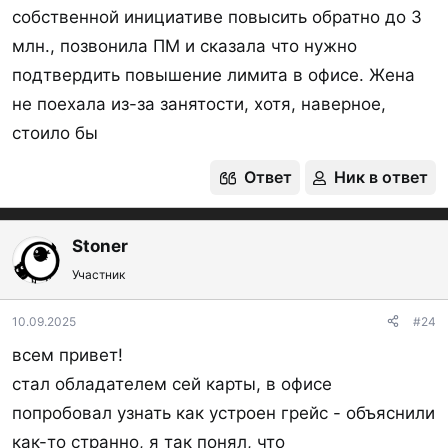
собственной инициативе повысить обратно до 3
календарный месяц – 0 ₽, со 2-го месяца: 99 ₽ в
млн., позвонила ПМ и сказала что нужно
месяц.
подтвердить повышение лимита в офисе. Жена
Оплата ЖКУ и связи возможна из приложения и
не поехала из-за занятости, хотя, наверное,
интернет-банка в грейс!
стоило бы
Кредитный лимит
- до 3 000 000 ₽.
Процентная ставка (годовых), в случае вылета из
Ответ
Ник в ответ
грейса - 56,42% - 59,99% – процентная ставка за
пользование кредитом и по операциям за снятие
Stoner
наличных и переводы денежных средств (снятие
Участник
и переводы не в грейсе, только покупки в
грейсе).
10.09.2025
#24
Обязательный ежемесячный платёж - 3 % от
всем привет!
остатка задолженности на конец расчетного
стал обладателем сей карты, в офисе
периода (календарного месяца), минимум 500 ₽.
попробовал узнать как устроен грейс - объяснили
Требование к клиенту:
как-то странно, я так понял, что