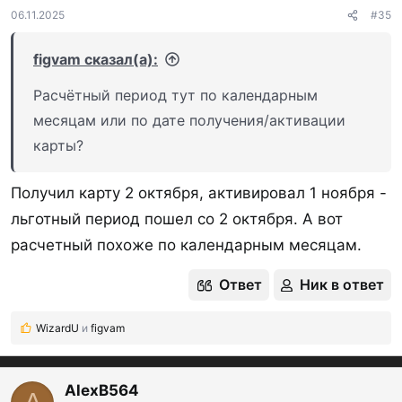
06.11.2025
#35
figvam сказал(а):
Расчётный период тут по календарным
месяцам или по дате получения/активации
карты?
Получил карту 2 октября, активировал 1 ноября -
льготный период пошел со 2 октября. А вот
расчетный похоже по календарным месяцам.
Ответ
Ник в ответ
WizardU
и
figvam
Р
е
а
к
AlexB564