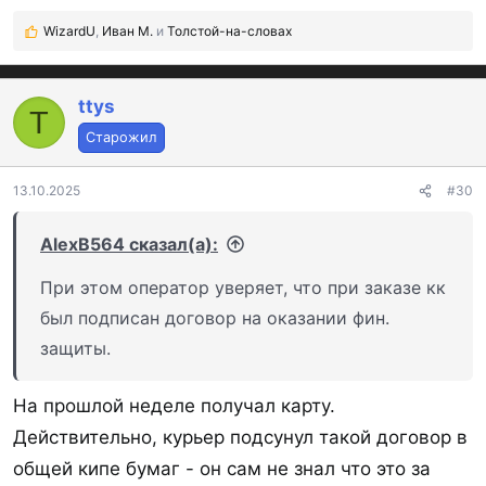
WizardU
,
Иван М.
и
Толстой-на-словах
Р
е
а
к
ttys
T
ц
Старожил
и
и
:
13.10.2025
#30
AlexB564 сказал(а):
При этом оператор уверяет, что при заказе кк
был подписан договор на оказании фин.
защиты.
На прошлой неделе получал карту.
Действительно, курьер подсунул такой договор в
общей кипе бумаг - он сам не знал что это за