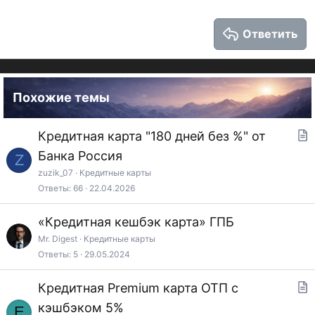
26
Trebuchet MS
Ответить
Verdana
Похожие темы
Кредитная карта "180 дней без %" от
т
Банка Россия
Z
а
zuzik_07
Кредитные карты
Ответы
66
22.04.2026
т
ь
«Кредитная кешбэк карта» ГПБ
я
Mr. Digest
Кредитные карты
Ответы
5
29.05.2024
Кредитная Premium карта ОТП с
т
кэшбэком 5%
E