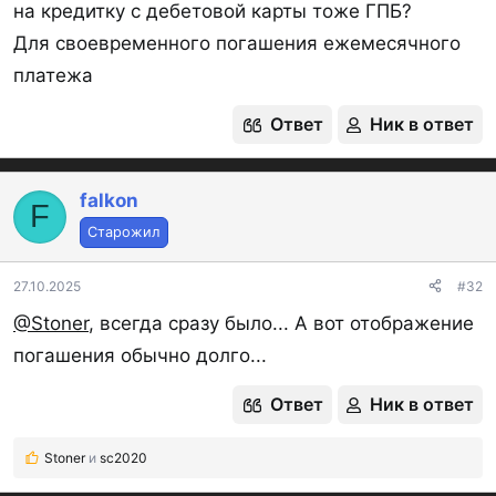
на кредитку с дебетовой карты тоже ГПБ?
Для своевременного погашения ежемесячного
платежа
Ответ
Ник в ответ
falkon
F
Старожил
27.10.2025
#32
@Stoner
, всегда сразу было... А вот отображение
погашения обычно долго...
Ответ
Ник в ответ
Stoner
и
sc2020
Р
е