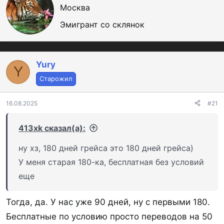
в
Москва
т
Эмигрант со склянок
о
р
Yury
Y
Старожил
16.08.2025
#21
413xk сказал(а):
от 1 000 000 ₽ суммарный баланс и от 50
ну хз, 180 дней грейса это 180 дней грейса)
000 ₽ покупки в месяц;
У меня старая 180-ка, бесплатная без условий
от 2 000 000 ₽ суммарный баланс и хотя бы
еще
одна покупка в месяц;
от 4 000 000 ₽ суммарный баланс и
Тогда, да. У нас уже 90 дней, ну с первыми 180.
пополнение карты на любую сумму;
Бесплатные по условию просто переводов на 50