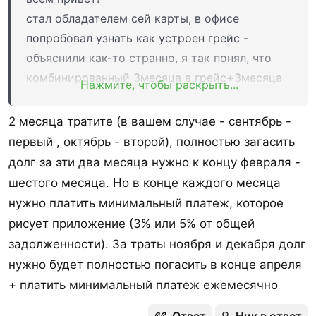
процедуры, эпиляция и пр.
стал обладателем сей карты, в офисе
Нормальная поддержка в чате и по
попробовал узнать как устроен грейс -
телефону, без которой в ГПБ как-то не
объяснили как-то странно, я так понял, что
очень;
комбинированный 3месяца в грейс+3месяца
Нажмите, чтобы раскрыть...
Накопительный Премиум счёт;
на оплату грейса
Спортивная страховка.
в документации тоже непонятно написано
2 месяца тратите (в вашем случае - сентябрь -
Подписка ГПБ Бонус Премиум
. Наиболее
(попробую ещё перечитать, вдруг упустил
первый , октябрь - второй), полностью загасить
что)
ценное в ней: подписка Пакет на Пятерку и
долг за эти два месяца нужно к концу февраля -
может кто-то написать, как реально устроен
Перекресток, Ламода, онлайн-кинотеатр
шестого месяца. Но в конце каждого месяца
грейс?
Премьер и Винк подписки, Лента, Озон
нужно платить минимальный платеж, которое
Премиум, Инвитро и пр.
рисует приложение (3% или 5% от общей
задолженности). За траты ноября и декабря долг
Ответ
Ник в ответ
нужно будет полностью погасить в конце апреля
+ платить минимальный платеж ежемесячно
Mr. Digest
,
razumnaya
,
Goga777
и ещё 1 человек
Р
е