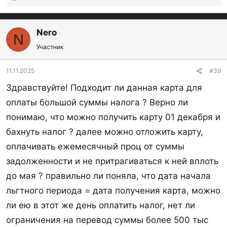
Р
е
а
к
Nero
N
ц
Участник
и
и
:
11.11.2025
#39
Здравствуйте! Подходит ли данная карта для
оплаты большой суммы налога ? Верно ли
понимаю, что можно получить карту 01 декабря и
бахнуть налог ? далее можно отложить карту,
оплачивать ежемесячный проц от суммы
задолженности и не притрагиваться к ней вплоть
до мая ? правильно ли поняла, что дата начала
льгтного периода = дата получения карта, можно
ли ею в этот же день оплатить налог, нет ли
ограничения на перевод суммы более 500 тыс