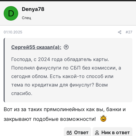
а
к
Denya78
D
ц
Спец
и
и
:
01.10.2025
#27
Сергей55 сказал(а):
Господа, с 2024 года обладатель карты.
Пополнял финуслуги по СБП без комиссии, а
сегодня облом. Есть какой-то способ или
тема по кредиткам для финуслуг? Всем
спасибо.
Вот из за таких прямолинейных как вы, банки и
закрывают подобные возможности!
Ответ
Ник в ответ