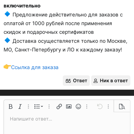
включительно
Предложение действительно для заказов c
оплатой от 1000 рублей после применения
скидок и подарочных сертификатов
Доставка осуществляется только по Москве,
МО, Санкт-Петербургу и ЛО к каждому заказу!
Ссылка для заказа
Ответ
Ник в ответ
Нумерованный список
Полужирный
Курсив
Дополнительные параметры...
Список
Дополнительные параметры...
Ссылка
Изображение
Смайлы
Дополнительные параме
Отменить
Дополнительн
Предва
Маркированный список
Напишите ответ...
По левому краю
9
Обычный
Сохранить черновик
Arial
Размер шрифта
Выравнивание
Цитата
Повторить
Медиа
Переключение BB-кодов
Цвет текста
Формат абзаца
Вставить таблицу
Удалить форматирование
Шрифт
Вставить горизонтальную линию
Черновики
Зачёркнутый
Спойлер
Подчёркнутый
Код
Однострочный код
Размытый текст
10
Удалить черновик
Book Antiqua
Увеличить отступ
По центру
Заголовок 1