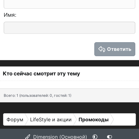
12
Courier New
Уменьшить отступ
По правому краю
Заголовок 2
15
Georgia
Имя
Выравнивание текста
Заголовок 3
18
Tahoma
22
Times New Roman
26
Trebuchet MS
Ответить
Verdana
Кто сейчас смотрит эту тему
Всего: 1 (пользователей: 0, гостей: 1)
Форум
LifeStyle и акции
Промокоды
Dimension (Основной)