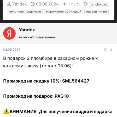
А
Д
П
Т
Yandex
08.06.2024
1 тыс.
omoloko.ru
в
а
р
е
молочная продукция
мороженое со скидкой
чистая линия
т
т
о
г
о
а
с
и
р
Yandex
н
м
т
а
о
Активный пользователь
е
ч
т
м
а
р
08.06.2024
#1
ы
л
ы
В подарок 2 пломбира в сахарном рожке к
а
каждому заказу (только 08.06)!
Промокод на скидку 10%:
SML564427
Промокод на подарок:
PAG10
ВНИМАНИЕ! Для получения скидки и подарка