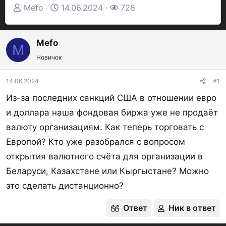
А
Д
П
Mefo
14.06.2024
728
в
а
р
т
т
о
Mefo
о
а
с
M
р
н
м
Новичок
т
а
о
14.06.2024
#1
е
ч
т
м
а
р
Из-за последних санкций США в отношении евро
ы
л
ы
и доллара наша фондовая биржа уже не продаёт
а
валюту организациям. Как теперь торговать с
Европой? Кто уже разобрался с вопросом
открытия валютного счёта для организации в
Беларуси, Казахстане или Кыргыстане? Можно
это сделать дистанционно?
Ответ
Ник в ответ