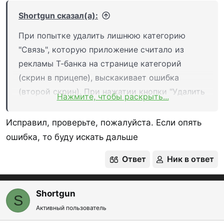
карты - то подтягиваются МСС-коды.
Shortgun сказал(а):
При попытке удалить лишнюю категорию
Просьба протестировать и сказать что хорошо и
"Связь", которую приложение считало из
что нужно подправить.
рекламы Т-банка на странице категорий
Еще просьба, не по всем картам нашел условия
(скрин в прицепе), выскакивает ошибка
по лояльности, там где прям МСС-коды
(второй скрин). При нажатии кнопки "Удалить
Нажмите, чтобы раскрыть...
приписаны по категориям, если скинете ссылки
все вместе" категория удалилась
(название карты - ссылка на полные Условия, или
Исправил, проверьте, пожалуйста. Если опять
PDF) - огромное спасибо.
ошибка, то буду искать дальше
Спойлер
Итак, кратко о приложении:
Ответ
Ник в ответ
Shortgun
Название:
CashBackMax
S
Активный пользователь
Доступность:
Приложение можно скачать в