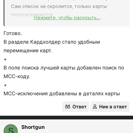
е
Сам список не скролится, только карты
а
к
перетаскиваются.
Нажмите, чтобы раскрыть...
ц
Screen
и
и
Готово.
:
В разделе Кардхолдер стало удобным
перемещение карт.
+
В поле поиска лучшей карты добавлен поиск по
МСС-коду.
+
МСС-исключения добавлены в деталях карты
Ответ
Ник в ответ
Shortgun
S