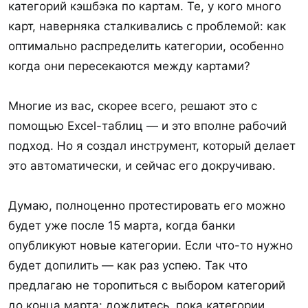
категорий кэшбэка по картам. Те, у кого много
предзаполненные карты, где все уже
карт, наверняка сталкивались с проблемой: как
указано и настроено.
оптимально распределить категории, особенно
В одном месте вы увидите все свои
когда они пересекаются между картами?
категории кэшбэка, а также остаток кэшбэка
по каждой категории и карте. Приложение
Многие из вас, скорее всего, решают это с
позволяет быстро находить нужные
помощью Excel-таблиц — и это вполне рабочий
категории и карты. Вы также сможете
подход. Но я создал инструмент, который делает
отслеживать реальный заработанный кэшбэк
это автоматически, и сейчас его докручиваю.
за месяц — как по каждой карте, так и в
целом.
Думаю, полноценно протестировать его можно
будет уже после 15 марта, когда банки
Вот прямые ссылки чтобы не искать:
опубликуют новые категории. Если что-то нужно
Rustore -
будет допилить — как раз успею. Так что
https://www.rustore.ru/catalog/app/com.cashbackm
предлагаю не торопиться с выбором категорий
ax.app
до конца марта: дождитесь, пока категории
GooglePlay (пока не доступно)