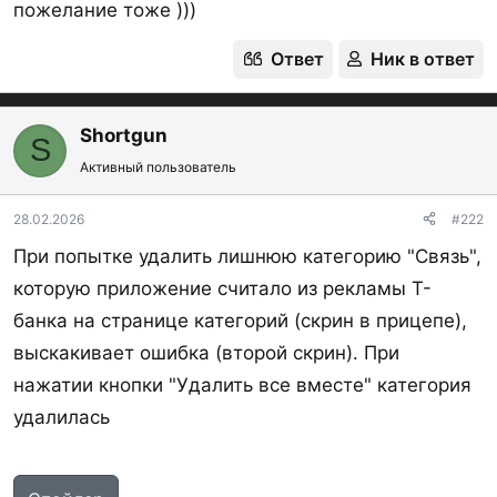
пожелание тоже )))
Нажимая на один из типов вы получаете
категории, относящиеся к этой группе.
Ответ
Ник в ответ
Скрины:
Shortgun
S
Активный пользователь
28.02.2026
#222
При попытке удалить лишнюю категорию "Связь",
которую приложение считало из рекламы Т-
банка на странице категорий (скрин в прицепе),
выскакивает ошибка (второй скрин). При
нажатии кнопки "Удалить все вместе" категория
удалилась