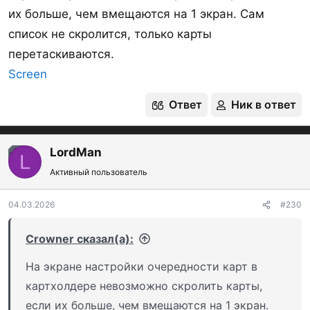
4. Выбираем категории для этого месяца из
их больше, чем вмещаются на 1 экран. Сам
вашего созданного списка категорий.
список не скролится, только карты
Информацию дополню.
перетаскиваются.
Screen
5. Идем на главный экран и видим все категории
Ответ
Ник в ответ
по всем картам, можем искать и записывать
операции.
LordMan
Информацию дополню.
OP
L
Активный пользователь
Буду рад ответить на любые вопросы по работе
04.03.2026
#230
приложения!
Последнее редактирование:
08.02.2026
Crowner сказал(а):
Ответ
Ник в ответ
На экране настройки очередности карт в
картхолдере невозможно скролить карты,
SarDmitriy
,
Wapster
,
Батыр
и ещё 9
Р
если их больше, чем вмещаются на 1 экран.