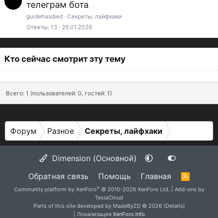
телеграм бота
guidehasdied
Секреты, лайфхаки
Ответы
13
26.01.2026
Кто сейчас смотрит эту тему
Всего: 1 (пользователей: 0, гостей: 1)
Форум
Разное
Секреты, лайфхаки
Dimension (Основной)
Обратная связь
Помощь
Главная
R
S
®
Community platform by XenForo
© 2010-2026 XenForo Ltd.
|
Add-ons by
S
TeslaCloud
Parts of this site developed by
MadeBy2D
© 2026 (
Details
)
| Локализация
XenForo.Info