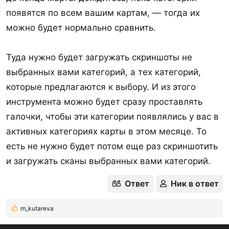
появятся по всем вашим картам, — тогда их
AppStore (рабочая, адаптированная веб версия) -
можно будет нормально сравнить.
https://cash-back-max.ru
Это для тех у кого iPhone!). Можно в сафари
Туда нужно будет загружать скриншоты не
открыть ссылку и потом перенести его на
выбранных вами категорий, а тех категорий,
рабочий стол. И у вас тоже будет это
которые предлагаются к выбору. И из этого
приложение без уго установки)
инструмента можно будет сразу проставлять
галочки, чтобы эти категории появлялись у вас в
Инструкция по использованию:
активных категориях карты в этом месяце. То
1. Регистрация по имейл (код направляется на
есть не нужно будет потом еще раз скриншотить
имейл и вводится в приложении).
и загружать сканы выбранных вами категорий.
2. Выбираем карты из списка или записываем
свои карты (время на 1 карту - 10-30 секунд):
Ответ
Ник в ответ
Если выбираете из списка
, то все уже указано по
параметрам карты (макс лимит, округление и
m_kutareva
Р
пр.). Вы всегда можете ее потом изменить в
е