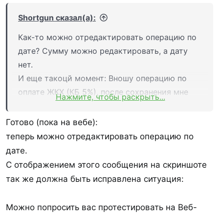
Shortgun сказал(а):
Как-то можно отредактировать операцию по
дате? Сумму можно редактировать, а дату
нет.
И еще такоцй момент: Вношу операцию по
оплате ЖКХ (КБ 5%), после сохранения мне
Нажмите, чтобы раскрыть...
пишет "Хорошо, но можно было заработать
больше!"
Готово (пока на вебе):
Рисует текущий расчет кэшбека и новый,
теперь можно отредактировать операцию по
увеличенный. И предлагает эту же самую
дате.
карту, на которую я вносил операцию.
С отображением этого сообщения на скриншоте
На этой карте есть еще категория 10% на
так же должна быть исправлена ситуация:
онлайн-покупки. Видимо, программа
ориентируется на неё.
Можно попросить вас протестировать на Веб-
Какой-то бред получается