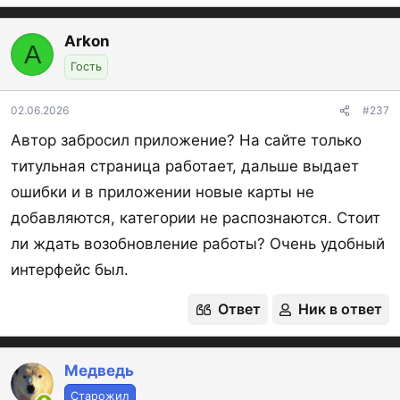
допускается не порзднее двух дней?
Например, выбрать 26 марта не получается
Arkon
A
уже
Гость
Посмотреть вложение 17819
02.06.2026
#237
Автор забросил приложение? На сайте только
титульная страница работает, дальше выдает
ошибки и в приложении новые карты не
добавляются, категории не распознаются. Стоит
ли ждать возобновление работы? Очень удобный
интерфейс был.
Ответ
Ник в ответ
Медведь
Старожил