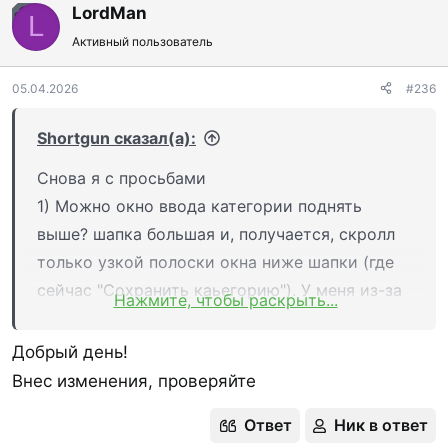
LordMan
OP
L
Активный пользователь
05.04.2026
#236
Shortgun сказал(а):
Снова я с просьбами
1) Можно окно ввода категории поднять
выше? шапка большая и, получается, скролл
только узкой полоски окна ниже шапки (где
сейчас "Сохранить каьегорию"). У меня из-за
Нажмите, чтобы раскрыть...
зрения стоит увеличенный размер шрифта,
видимо поэтому поля плохо видно
Добрый день!
Посмотреть вложение 17818
Внес изменения, проверяйте
Ответ
Ник в ответ
2) В веб- версии правка операции