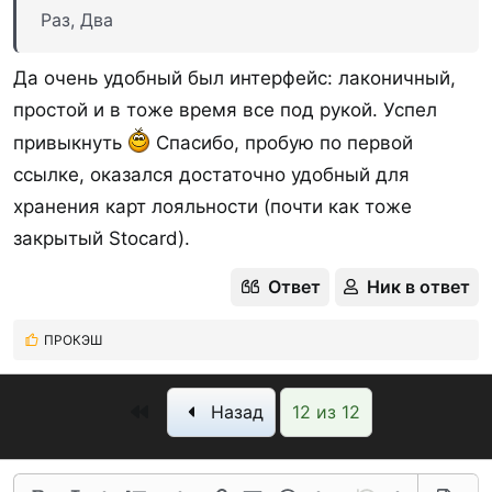
Раз, Два
Да очень удобный был интерфейс: лаконичный,
простой и в тоже время все под рукой. Успел
привыкнуть
Спасибо, пробую по первой
ссылке, оказался достаточно удобный для
хранения карт лояльности (почти как тоже
закрытый Stocard).
Ответ
Ник в ответ
ПРОКЭШ
Р
е
а
Первый
Назад
12 из 12
к
ц
и
и