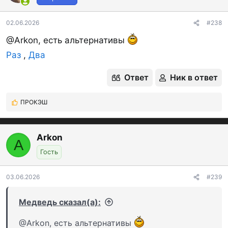
02.06.2026
#238
@Arkon, есть альтернативы
Раз
,
Два
Ответ
Ник в ответ
ПРОКЭШ
Р
е
а
к
Arkon
A
ц
Гость
и
и
:
03.06.2026
#239
Медведь сказал(а):
@Arkon, есть альтернативы