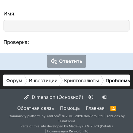
Имя
Проверка
Ответить
Форум
Инвестиции
Криптовалюты
Проблемы с
Dimension (Основной)
Обратная связь
Помощь
Главная
R
S
®
Community platform by XenForo
© 2010-2026 XenForo Ltd.
|
Add-ons by
S
TeslaCloud
Parts of this site developed by
MadeBy2D
© 2026 (
Details
)
| Локализация
XenForo.Info