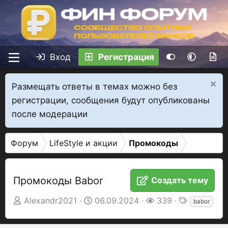
Вход
Регистрация
Размещать ответы в темах можно без
регистрации, сообщения будут опубликованы
после модерации
Форум
LifeStyle и акции
Промокоды
Промокоды Babor
Создать тему
А
Д
П
Т
Alexandr2021
06.09.2024
339
babor
в
а
р
е
т
т
о
г