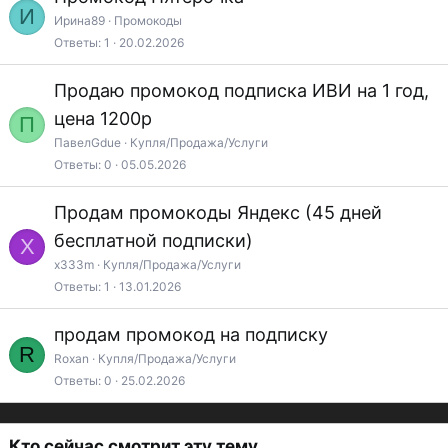
И
Ирина89
Промокоды
Ответы
1
20.02.2026
Продаю промокод подписка ИВИ на 1 год,
цена 1200р
П
ПавелGdue
Купля/Продажа/Услуги
Ответы
0
05.05.2026
Продам промокоды Яндекс (45 дней
бесплатной подписки)
X
x333m
Купля/Продажа/Услуги
Ответы
1
13.01.2026
продам промокод на подписку
R
Roxan
Купля/Продажа/Услуги
Ответы
0
25.02.2026
Кто сейчас смотрит эту тему