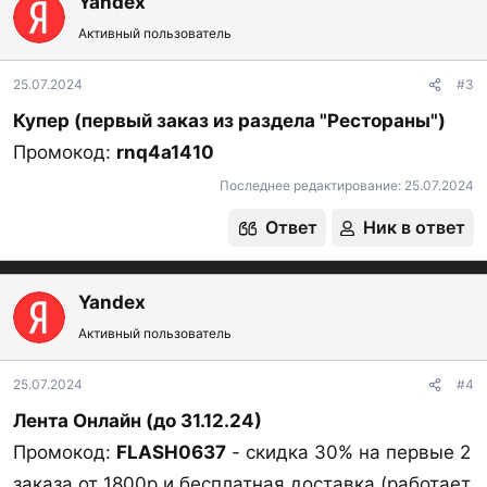
Yandex
ц
Активный пользователь
и
и
:
25.07.2024
#3
Купер (первый заказ из раздела "Рестораны")
Промокод:
rnq4a1410
Последнее редактирование:
25.07.2024
Ответ
Ник в ответ
Yandex
Активный пользователь
25.07.2024
#4
Лента Онлайн (до 31.12.24)
Промокод:
FLASH0637
- скидка 30% на первые 2
заказа от 1800р и бесплатная доставка (работает