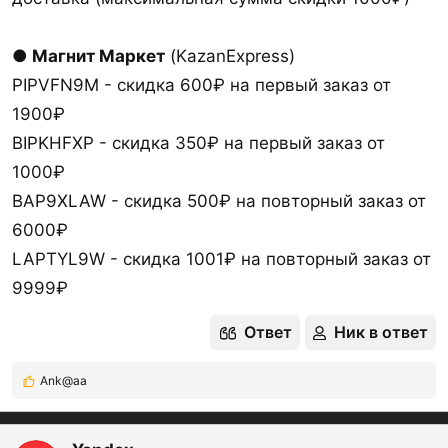
●
Магнит Маркет
(KazanExpress)
PIPVFN9M - скидка 600₽ на первый заказ от
1900₽
BIPKHFXP - скидка 350₽ на первый заказ от
1000₽
BAP9XLAW - скидка 500₽ на повторный заказ от
6000₽
LAPTYL9W - скидка 1001₽ на повторный заказ от
9999₽
Ответ
Ник в ответ
Ank@aa
Р
е
а
к