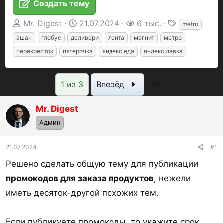
Создать тему
А
Д
П
Т
Mr. Digest
21.07.2024
6 тыс.
metro
в
а
р
е
ашан
глобус
деливери
лента
магнит
метро
т
т
о
г
перекресток
пятерочка
яндекс еда
яндекс лавка
о
а
с
и
р
н
м
Последняя
1 из 3
Вперёд
т
а
о
е
ч
т
Mr. Digest
м
а
р
ы
л
ы
Админ
а
21.07.2024
#1
Решено сделать общую тему для публикации
промокодов для заказа продуктов
, нежели
иметь десяток-другой похожих тем.
Если публикуете промокоды, то укажите срок