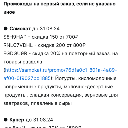
Промокоды на первый заказ, если не указано
иное
●
Самокат
до 31.08.24
S8H9HAP - скидка 150 от 700₽
RNLC7VDHL - скидка 200 от 800₽
EGDGU9R - скидка 20% на повторный заказ, на
товары раздела
(
https://samokat.ru/promo/76dfa0c1-801a-4a89-
af00-0f9027bd1885
): Йогурты, кисломолочные
современные продукты, молочно-десертные
продукты, сладкая консервация, зерновые для
завтраков, плавленые сыры
●
Купер
до 31.08.24
ksoj5ox4l - скидка 30% от 1500₽