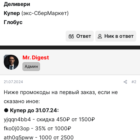
Деливери
Купер
(экс-СберМаркет)
Глобус
Ответ
Ник в ответ
Mr. Digest
OP
Админ
21.07.2024
#2
Ниже промокоды на первый заказ, если не
сказано иное:
●
Купер до 31.07.24:
yjqqn4bb4 - скидка 450₽ от 1500₽
fko0j03op - 35% от 1000₽
ath0g5pww - 1000 от 2500