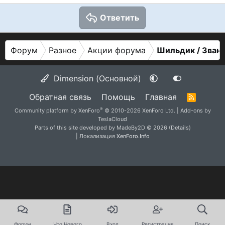
Ответить
Форум
Разное
Акции форума
Шильдик / Зван
Dimension (Основной)
Обратная связь
Помощь
Главная
R
S
®
Community platform by XenForo
© 2010-2026 XenForo Ltd.
|
Add-ons by
S
TeslaCloud
Parts of this site developed by
MadeBy2D
© 2026 (
Details
)
| Локализация
XenForo.Info
Форум
Что Нового
Вход
Регистрация
Поиск