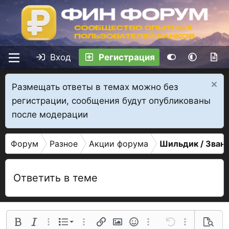
Вход
Регистрация
Размещать ответы в темах можно без
регистрации, сообщения будут опубликованы
после модерации
Форум
Разное
Акции форума
Шильдик / Зван
Ответить в теме
Нумерованный список
Полужирный
Курсив
Дополнительные параметры...
Список
Дополнительные параметры...
Ссылка
Изображение
Смайлы
Дополнительные параме
Отменить
Дополнительн
Предва