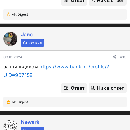
Ответ
Ник в ответ
Mr. Digest
Р
е
а
к
Jane
ц
Старожил
и
и
:
03.01.2024
#13
за шильдиком
https://www.banki.ru/profile/?
UID=907159
Ответ
Ник в ответ
Mr. Digest
Р
е
а
к
Newark
ц