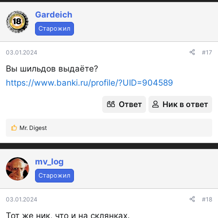
а
к
Gardeich
ц
Старожил
и
и
:
03.01.2024
#17
Вы шильдов выдаёте?
https://www.banki.ru/profile/?UID=904589
Ответ
Ник в ответ
Mr. Digest
Р
е
а
к
mv_log
ц
Старожил
и
и
:
03.01.2024
#18
Тот же ник, что и на склянках.