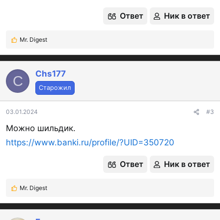
Ответ
Ник в ответ
Mr. Digest
Р
е
а
к
Chs177
C
ц
Старожил
и
и
:
03.01.2024
#3
Можно шильдик.
https://www.banki.ru/profile/?UID=350720
Ответ
Ник в ответ
Mr. Digest
Р
е
а
к