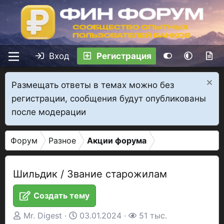
Вход
Регистрация
Размещать ответы в темах можно без
регистрации, сообщения будут опубликованы
после модерации
Форум
Разное
Акции форума
Шильдик / Звание старожилам
Создать тему
А
Д
П
Mr. Digest
03.01.2024
51 тыс.