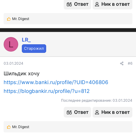
Ответ
Ник в ответ
Mr. Digest
Р
е
а
к
LR_
L
ц
Старожил
и
и
:
03.01.2024
#6
Шильдик хочу
https://www.banki.ru/profile/?UID=406806
https://blogbankir.ru/profile/?u=812
Последнее редактирование:
03.01.2024
Ответ
Ник в ответ
Mr. Digest
Р
е