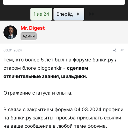
в
а
р
т
т
о
Последняя
1 из 24
Вперёд
о
а
с
р
н
м
Mr. Digest
т
а
о
Админ
е
ч
т
м
а
р
03.01.2024
#1
ы
л
ы
а
Тем, кто более 5 лет был на форуме банки.ру /
старом блоге blogbankir -
сделаем
отличительные звания, шильдики.
Отражение статуса и опыта.
В связи с закрытием форума 04.03.2024 профили
на банки.ру закрыты, просьба присылать ссылки
на ваше сообщение в любой теме форума.