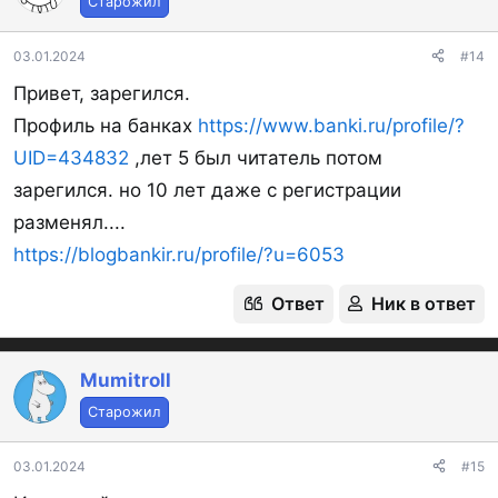
Старожил
и
и
:
03.01.2024
#14
Привет, зарегился.
Профиль на банках
https://www.banki.ru/profile/?
UID=434832
,лет 5 был читатель потом
зарегился. но 10 лет даже с регистрации
разменял....
https://blogbankir.ru/profile/?u=6053
Ответ
Ник в ответ
Mumitroll
Старожил
03.01.2024
#15