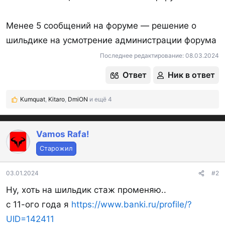
Менее 5 сообщений на форуме — решение о
шильдике на усмотрение администрации форума
Последнее редактирование:
08.03.2024
Ответ
Ник в ответ
Kumquat
,
Kitaro
,
DmiON
и ещё 4
Р
е
а
к
Vamos Rafa!
ц
Старожил
и
и
:
03.01.2024
#2
Ну, хоть на шильдик стаж променяю..
с 11-ого года я
https://www.banki.ru/profile/?
UID=142411