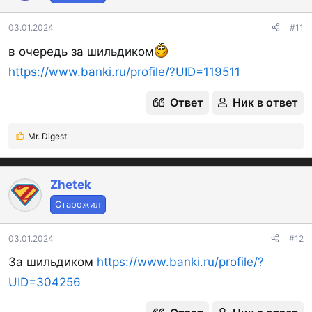
и
:
03.01.2024
#11
в очередь за шильдиком
https://www.banki.ru/profile/?UID=119511
Ответ
Ник в ответ
Mr. Digest
Р
е
а
к
Zhetek
ц
Старожил
и
и
:
03.01.2024
#12
За шильдиком
https://www.banki.ru/profile/?
UID=304256