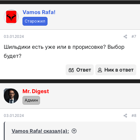
а
к
Vamos Rafa!
ц
Старожил
и
и
:
03.01.2024
#7
Шильдики есть уже или в прорисовке? Выбор
будет?
Ответ
Ник в ответ
Mr. Digest
OP
Админ
03.01.2024
#8
Vamos Rafa! сказал(а):