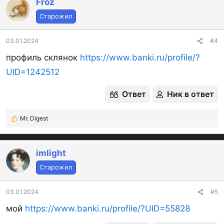
Froz
ц
Старожил
и
и
:
03.01.2024
#4
профиль склянок
https://www.banki.ru/profile/?
UID=1242512
Ответ
Ник в ответ
Mr. Digest
Р
е
а
к
imlight
ц
Старожил
и
и
:
03.01.2024
#5
мой
https://www.banki.ru/profile/?UID=55828