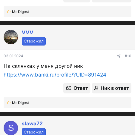
Mr. Digest
Р
е
а
к
VVV
ц
Старожил
и
и
:
03.01.2024
#10
На склянках у меня другой ник
https://www.banki.ru/profile/?UID=891424
Ответ
Ник в ответ
Mr. Digest
Р
е
а
к
slawa72
S
ц
Старожил
и