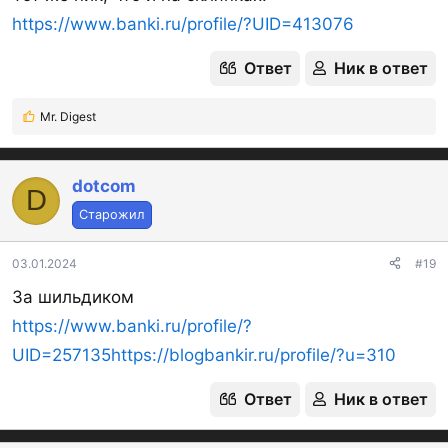
https://www.banki.ru/profile/?UID=413076
Ответ
Ник в ответ
Mr. Digest
Р
е
а
к
dotcom
D
ц
Старожил
и
и
:
03.01.2024
#19
За шильдиком
https://www.banki.ru/profile/?
UID=257135
https://blogbankir.ru/profile/?u=310
Ответ
Ник в ответ