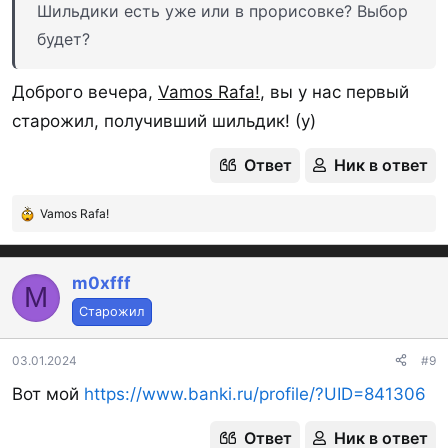
Шильдики есть уже или в прорисовке? Выбор
будет?
Доброго вечера,
Vamos Rafa!
, вы у нас первый
старожил, получивший шильдик! (y)
Ответ
Ник в ответ
Vamos Rafa!
Р
е
а
к
m0xfff
M
ц
Старожил
и
и
:
03.01.2024
#9
Вот мой
https://www.banki.ru/profile/?UID=841306
Ответ
Ник в ответ