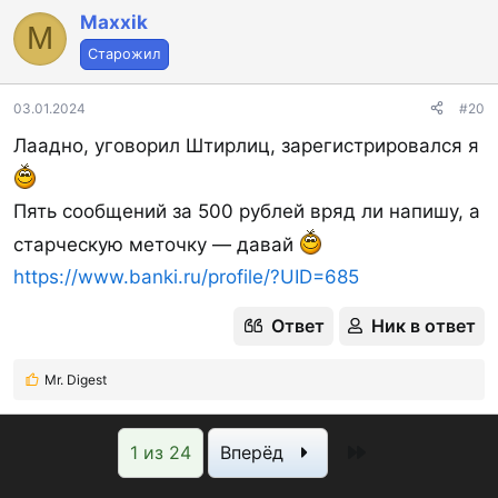
Maxxik
M
Старожил
03.01.2024
#20
Лаадно, уговорил Штирлиц, зарегистрировался я
Пять сообщений за 500 рублей вряд ли напишу, а
старческую меточку — давай
https://www.banki.ru/profile/?UID=685
Ответ
Ник в ответ
Mr. Digest
Р
е
а
Последняя
1 из 24
Вперёд
к
ц
и