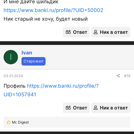
И мне дайте шильдик
https://www.banki.ru/profile/?UID=50002
Ник старый не хочу, будет новый
Ответ
Ник в ответ
Ivan
I
Старожил
03.01.2024
#16
Профиль
https://www.banki.ru/profile/?
UID=1057941
Ответ
Ник в ответ
Mr. Digest
Р
е