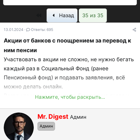
в
а
р
т
т
о
Первый
Назад
35 из 35
о
а
с
р
н
м
13.01.2024
Ответы: 695
т
а
о
Акции от банков с поощрением за перевод к
е
ч
т
м
а
р
ним пенсии
ы
л
ы
Участвовать в акции не сложно, не нужно бегать
а
каждый раз в Социальный Фонд (ранее
Пенсионный фонд) и подавать заявления, всё
можно делать онлайн.
Разве что нужно открывать банковские счета и
Нажмите, чтобы раскрыть...
зачастую - оформлять банковские карты.
Зато получится при соблюдении условий
А
Mr. Digest
Админ
в
собирать по 1-3 тыс руб за такие действия.
Админ
т
Разбираем условия в этой теме.
о