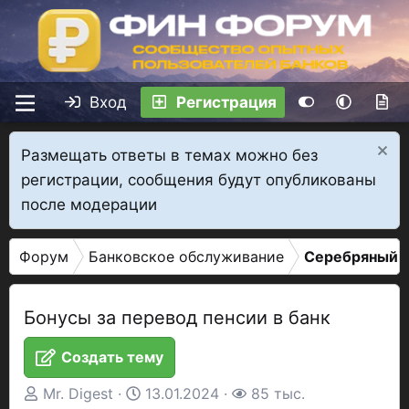
Вход
Регистрация
Размещать ответы в темах можно без
регистрации, сообщения будут опубликованы
после модерации
Форум
Банковское обслуживание
Серебряный в
Бонусы за перевод пенсии в банк
Создать тему
А
Д
П
Mr. Digest
13.01.2024
85 тыс.