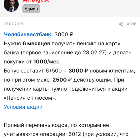
ц
Админ
и
и
:
07.07.2026
#696
Челябинвестбанк
: 3000 ₽
Нужно
6 месяцев
получать пенсию на карту
банка (первое зачисление до 28.02.27) и делать
покупки от
1000
/мес.
Бонус составит 6*500 =
3000
₽ новым клиентам,
но при этом макс.
2500
₽ действующим. При
получении карты нужно подключиться к акции
«Пенсия с плюсом».
Условия акции
Полный перечень кодов, по которым не
учитываются операции: 6012 (при условии, что