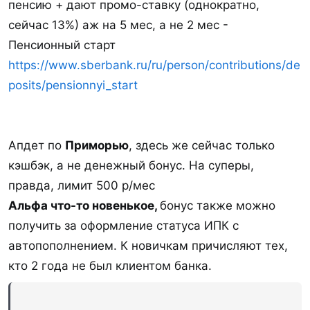
пенсию + дают промо-ставку (однократно,
проведения акции. Максимальный размер
сейчас 13%) аж на 5 мес, а не 2 мес -
вознаграждения—
3000
баллов
Пенсионный старт
Акция проходит с 02 марта по 30 ноября 2026
https://www.sberbank.ru/ru/person/contributions/de
года. Получить первую выплату необходимо в
posits/pensionnyi_start
период с 01 апреля по
31 августа 2026 г.
Условия акции от 03.03.26
(pdf)
Спойлер:
Скриншот
Апдет по
Приморью
, здесь же сейчас только
кэшбэк, а не денежный бонус. На суперы,
правда, лимит 500 р/мес
П
риморье: повышенный кэшбэк
Альфа что-то новенькое,
бонус также можно
получить за оформление статуса ИПК с
Бонусная программа по карте с 01.07.26 года по
автопополнением. К новичкам причисляют тех,
31.03.27 при получении пенсии — кэшбэк
5% на
кто 2 года не был клиентом банка.
супермаркеты
(5411) (лимит всего 500₽), аптеки
(5912), сад и огород (5261), зоотовары (МСС