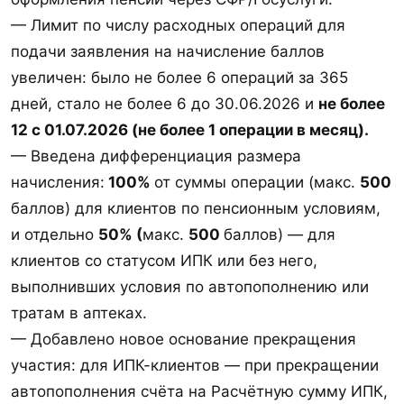
— Лимит по числу расходных операций для
подачи заявления на начисление баллов
1783352371407.webp
увеличен: было не более 6 операций за 365
25,6 КБ · Просмотры: 5
дней, стало не более 6 до 30.06.2026 и
не более
12 с 01.07.2026 (не более 1 операции в месяц).
Последнее редактирование:
07.07.2026
— Введена дифференциация размера
Ответ
Ник в ответ
начисления:
100%
от суммы операции (макс.
500
баллов) для клиентов по пенсионным условиям,
Васильевна
,
Джонсон
,
Hello5World
и ещё 7
Р
и отдельно
50% (
макс.
500
баллов) — для
е
а
клиентов со статусом ИПК или без него,
к
выполнивших условия по автопополнению или
ц
и
тратам в аптеках.
и
:
— Добавлено новое основание прекращения
участия: для ИПК-клиентов — при прекращении
автопополнения счёта на Расчётную сумму ИПК,