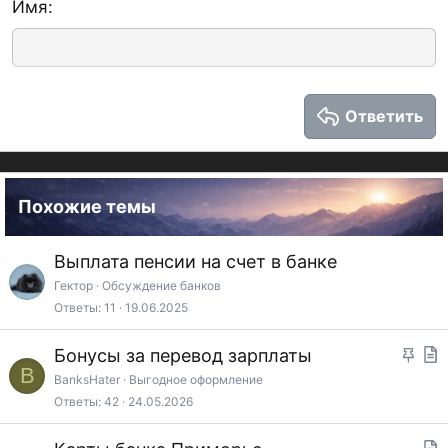
Имя
Выравнивание текста
Заголовок 3
18
Tahoma
22
Times New Roman
26
Trebuchet MS
Ответить
Verdana
Похожие темы
Выплата пенсии на счет в банке
Гектор
Обсуждение банков
Ответы
11
19.06.2025
З
Бонусы за перевод зарплаты
B
а
т
BanksHater
Выгодное оформление
Ответы
42
24.05.2026
к
а
р
т