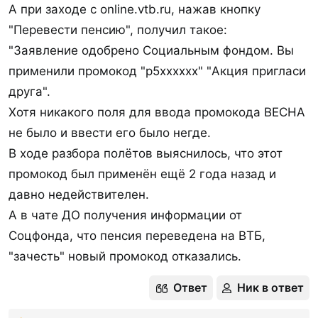
Условия акции от 09.06.26
А при заходе с online.vtb.ru, нажав кнопку
"Перевести пенсию", получил такое:
Спойлер:
Скриншот
"Заявление одобрено Социальным фондом. Вы
применили промокод "p5xxxxxx" "Акция пригласи
друга".
Хотя никакого поля для ввода промокода ВЕСНА
2000 руб от Ак Барс Банка
не было и ввести его было негде.
В ходе разбора полётов выяснилось, что этот
нужно одно зачисление пенсии и оформление
промокод был применён ещё 2 года назад и
карты Мир.
давно недействителен.
А в чате ДО получения информации от
Выплата будет начислена 15-го числа
Соцфонда, что пенсия переведена на ВТБ,
следующего месяца после зачисления. Кто
"зачесть" новый промокод отказались.
участник акции - под спойлером. Формулировка
изменена, участвуют новые клиенты (без счетов
Ответ
Ник в ответ
минимум полгода) и действующие клиенты (не