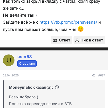
банка (первое зачисление до 28.02.27) и делать
Как только закрыл вкладку с чатом, комп сразу
покупки от
1000
/мес.
же затих...
Бонус составит 6*500 =
3000
₽ новым клиентам,
Не делайте так )
но при этом макс.
2500
₽ действующим. При
Зайдите всё же с
https://vtb.promo/pensvesna/
и
получении карты нужно подключиться к акции
пусть вам повезёт больше, чем мне
«Пенсия с плюсом».
Ответ
Ник в ответ
Условия акции
Спойлер:
Скриншот акции
user58
U
Старожил
28.04.2026
#687
Moneymatic сказал(а):
3000
₽
от Дом РФ
Всем доброго )
за перевод пенсии до
30.09.2026.
Попытка перевода пенсии в ВТБ.
Согласно акции нужно оформить Пенсионную