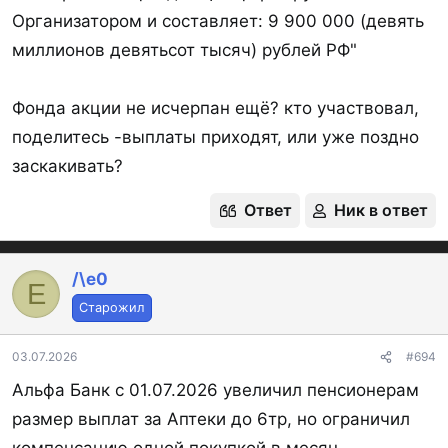
Организатором и составляет: 9 900 000 (девять
миллионов девятьсот тысяч) рублей РФ"
Фонда акции не исчерпан ещё? кто участвовал,
поделитесь -выплаты приходят, или уже поздно
1767860516314.webp
1767860680152.webp
заскакивать?
21,5 КБ · Просмотры: 5 311
4,7 КБ · Просмотры: 5 560
Ответ
Ник в ответ
/\e0
E
Старожил
1773747604907.webp
1773747894420.webp
03.07.2026
#694
138,9 КБ · Просмотры: 293
62,8 КБ · Просмотры: 204
Альфа Банк с 01.07.2026 увеличил пенсионерам
размер выплат за Аптеки до 6тр, но ограничил