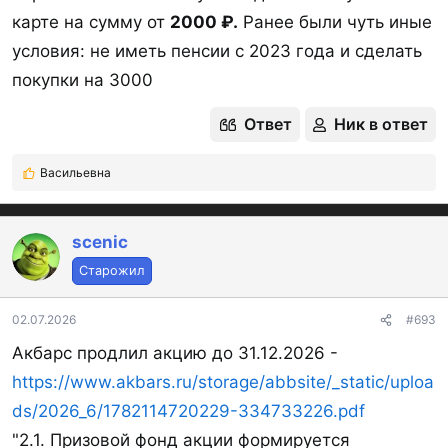
Выбираете регион (вверху справа) —
карте на сумму от
2000 ₽.
Ранее были чуть иные
Информация для жителей региона — Гражданам.
условия: не иметь пенсии с 2023 года и сделать
Опускаемся в самый низ, там ищем "Выбор
покупки на 3000
доставочной организации" или Перечень
Ответ
Ник в ответ
кредитных организаций, с которыми заключены
договоры о порядке доставки пенсий.
Васильевна
Р
Список обновляемый, допустим, у меня в
е
регионе появился Приморье, Дом РФ и даже
а
к
scenic
Озон Банк.
ц
Старожил
и
Спойлер:
Скриншоты
и
:
02.07.2026
#693
Спойлер:
АРХИВ АКЦИЙ
Акбарс продлил акцию до 31.12.2026 -
https://www.akbars.ru/storage/abbsite/_static/uploa
Вложения
ds/2026_6/1782114720229-334733226.pdf
"2.1. Призовой фонд акции формируется