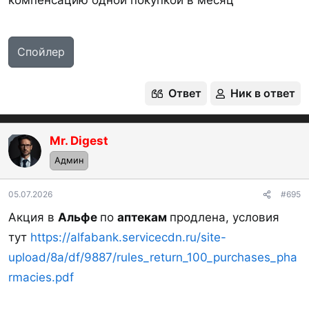
компенсацию одной покупкой в месяц
Спойлер
1773747907111.webp
1773758278596.webp
Ответ
Ник в ответ
70,2 КБ · Просмотры: 192
29,6 КБ · Просмотры: 351
Mr. Digest
OP
Админ
05.07.2026
#695
Акция в
Альфе
по
аптекам
продлена, условия
1773758591166.webp
1774627409635.webp
тут
https://alfabank.servicecdn.ru/site-
89,5 КБ · Просмотры: 347
78,1 КБ · Просмотры: 315
upload/8a/df/9887/rules_return_100_purchases_pha
rmacies.pdf