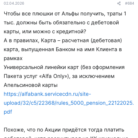
:
02.04.2026
#684
31.07.26​
Чтобы все плюшки от Альфы получить, траты 1
Нужно оформить карту Мир Пенсионная (если
тыс. должны быть обязательно с дебетовой
нет), получить первое зачисление пенсии от
карты, или можно с кредитной?
5000 ₽
+ сделать покупку. Участвовать можно
А в правилах, Карта – расчетная (дебетовая)
раз в год. Гео ограничено (сверяемся с
карта, выпущенная Банком на имя Клиента в
правилами).
рамках
Условия акции
от 06.07.26
Универсальной линейки карт (без оформления
Пакета услуг «Alfa Only»), за исключением
Апельсиновой карты
https://alfabank.servicecdn.ru/site-
upload/32/c5/22368/rules_5000_pension_22122025.
pdf
3000 ₽ от ПСБ
за 3 месяца пенсии от 18
Похоже, что по Акции придётся тогда платить