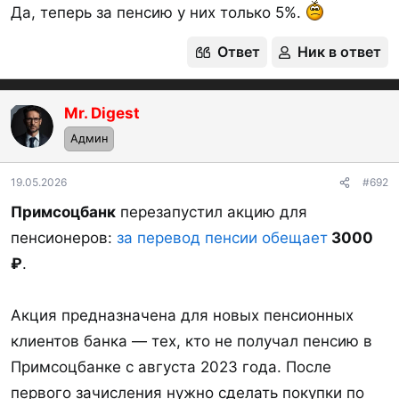
Да, теперь за пенсию у них только 5%.
будет доступен НС
«Пенсионный старт»
-
12.5%
годовых на ежедневный остаток до 15 млн руб
Ответ
Ник в ответ
на 5 месяцев (не фикс.)
При условии отсутствия СберПервый, Sber Private
Mr. Digest
OP
Banking, Премиум, СберБлиже, Активная выгода
Админ
и т.д.
19.05.2026
#692
Примсоцбанк
перезапустил акцию для
пенсионеров:
за перевод пенсии обещает
3000
Спойлер:
АРХИВНЫЕ предложения
₽
.
Через какие банки можно получать пенсию в
Акция предназначена для новых пенсионных
конкретном регионе?
клиентов банка — тех, кто не получал пенсию в
Примсоцбанке с августа 2023 года. После
Это можно узнать на сайте СФР
https://sfr.gov.ru
:
первого зачисления нужно сделать покупки по