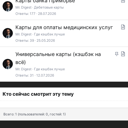
Карты банка Приморье
е
ь
т
Mr. Digest
Дебетовые карты
п
я
Ответы
177
28.07.2026
а
л
т
Карты для оплаты медицинских услуг
е
ь
т
Mr. Digest
Где кэшбэк лучше
н
я
Ответы
39
25.05.2026
а
о
т
З
Универсальные карты (кэшбэк на
ь
а
т
всё)
я
к
а
Mr. Digest
Где кэшбэк лучше
Ответы
31
12.07.2026
р
т
е
ь
п
я
Кто сейчас смотрит эту тему
л
е
Всего: 1 (пользователей: 0, гостей: 1)
н
о