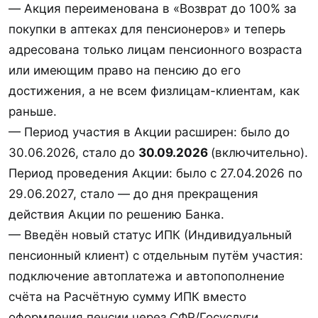
— Акция переименована в «Возврат до 100% за
покупки в аптеках для пенсионеров» и теперь
адресована только лицам пенсионного возраста
или имеющим право на пенсию до его
1777013979603.webp
1777014652187.webp
достижения, а не всем физлицам-клиентам, как
176,5 КБ · Просмотры: 175
59,3 КБ · Просмотры: 178
раньше.
— Период участия в Акции расширен: было до
30.06.2026, стало до
30.09.2026
(включительно).
Период проведения Акции: было с 27.04.2026 по
29.06.2027, стало — до дня прекращения
действия Акции по решению Банка.
1779172935752.webp
1781810914673.webp
— Введён новый статус ИПК (Индивидуальный
62,9 КБ · Просмотры: 236
149 КБ · Просмотры: 55
пенсионный клиент) с отдельным путём участия:
подключение автоплатежа и автопополнение
счёта на Расчётную сумму ИПК вместо
оформления пенсии через СФР/Госуслуги.