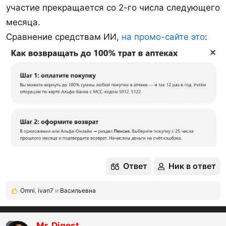
участие прекращается со 2-го числа следующего
месяца.
Сравнение средствам ИИ,
на промо-сайте это
:
Ответ
Ник в ответ
Omni
,
ivan7
и
Васильевна
Р
е
а
к
Mr. Digest
OP