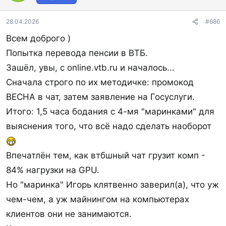
и
31.12.26.
:
28.04.2026
#686
Выплата — по
1500 ₽
за каждое из зачислений
Всем доброго )
при условии совершения любой покупки по карте
Попытка перевода пенсии в ВТБ.
в эти же месяцы. Бонусы зачислят до конца
Зашёл, увы, с online.vtb.ru и началось...
месяца, следующего за выполнением условий,
Сначала строго по их методичке: промокод
но не позднее 31.03.27.
ВЕСНА в чат, затем заявление на Госуслуги.
Итого: 1,5 часа бодания с 4-мя "маринками" для
Условия акции
(с 15.04.26)
выяснения того, что всё надо сделать наоборот
Спойлер:
Скриншот
Впечатлён тем, как втбшный чат грузит комп -
84% нагрузки на GPU.
Но "маринка" Игорь клятвенно заверил(а), что уж
3000 ₽ от
Челябинвестбанка
чем-чем, а уж майнингом на компьютерах
Нужно
6 месяцев
получать пенсию на карту
клиентов они не занимаются.