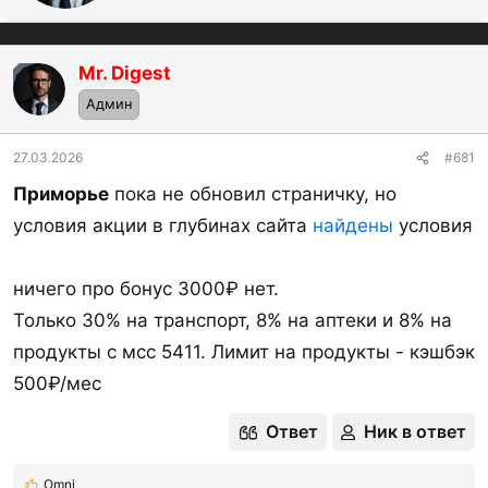
Обновление 07/07/2026
р
Альфа-Банк: 3000₽
до 30.09.26​
Mr. Digest
OP
Нужно:
Админ
- перевести пенсию и сделать покупку от 1000₽
27.03.2026
#681
после её зачисления;
Приморье
пока не обновил страничку, но
- либо подключить статус ИПК (индивидуальный
условия акции в глубинах сайта
найдены
условия
пенсионный клиент),
настроить автопополнение со счетов других
ничего про бонус 3000₽ нет.
кредитных организаций через СБП,
Только 30% на транспорт, 8% на аптеки и 8% на
получить средства в рамках автопополнения в
продукты с мсс 5411. Лимит на продукты - кэшбэк
размере больше 10к (у клиентов сумма зависит
500₽/мес
от места регистрации, она будет отображаться
при оформлении ИПК и/или при оформлении
Ответ
Ник в ответ
автоплатежа)
и сделать покупку от 1000₽ после зачисления.
Omni