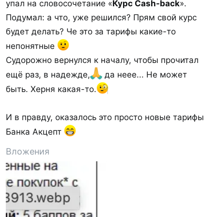
упал на словосочетание «
Курс Cash-back
».
Кофейни, рестораны, фастфуды
(МСС
Подумал: а что, уже решился? Прям свой курс
5812, 5813, 5814) –
5%
будет делать? Че это за тарифы какие-то
Детская одежда
(МСС 5641) –
5%
непонятные
Любопытно, конечно, что кэшбэк-программа
Судорожно вернулся к началу, чтобы прочитал
платная, но смущает это указание в тарифах,
ещё раз, в надежде,
да неее... Не может
может и не относится... нужен живой отзыв
быть. Херня какая-то.
пользователя карты или ответ представителя
банка
И в правду, оказалось это просто новые тарифы
Посмотреть вложение 5435
Банка Акцепт
Вложения