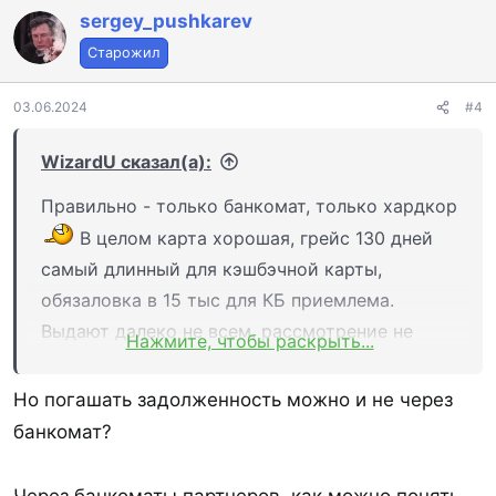
к
sergey_pushkarev
ц
Старожил
и
и
:
03.06.2024
#4
WizardU сказал(а):
Правильно - только банкомат, только хардкор
В целом карта хорошая, грейс 130 дней
самый длинный для кэшбэчной карты,
обязаловка в 15 тыс для КБ приемлема.
Выдают далеко не всем, рассмотрение не
Нажмите, чтобы раскрыть...
быстрое.
Но погашать задолженность можно и не через
банкомат?
Через банкоматы партнеров, как можно понять,