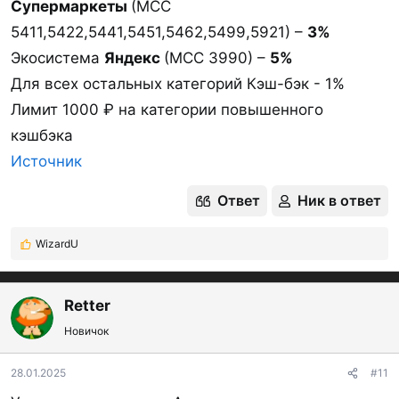
Супермаркеты
(МСС
5411,5422,5441,5451,5462,5499,5921) –
3%
Экосистема
Яндекс
(МСС 3990) –
5%
Для всех остальных категорий Кэш-бэк - 1%
Лимит 1000 ₽ на категории повышенного
кэшбэка
Источник
Ответ
Ник в ответ
WizardU
Р
е
а
к
Retter
ц
Новичок
и
и
:
28.01.2025
#11