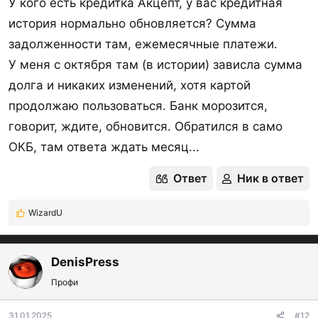
У кого есть кредитка Акцепт, у вас кредитная
история нормально обновляется? Сумма
задолженности там, ежемесячные платежи.
У меня с октября там (в истории) зависла сумма
долга и никаких изменений, хотя картой
продолжаю пользоваться. Банк морозится,
говорит, ждите, обновится. Обратился в само
ОКБ, там ответа ждать месяц...
Ответ
Ник в ответ
WizardU
Р
е
а
к
DenisPress
ц
Профи
и
и
:
31.01.2025
#12