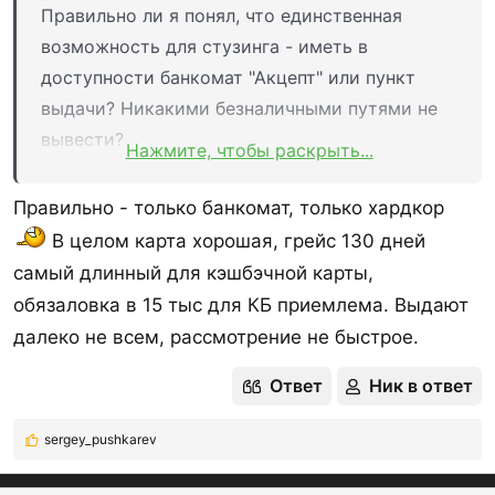
Правильно ли я понял, что единственная
возможность для стузинга - иметь в
доступности банкомат "Акцепт" или пункт
выдачи? Никакими безналичными путями не
вывести?
Нажмите, чтобы раскрыть...
"Пункт выдачи" - как выглядит в этом банке?
Правильно - только банкомат, только хардкор
В целом карта хорошая, грейс 130 дней
самый длинный для кэшбэчной карты,
обязаловка в 15 тыс для КБ приемлема. Выдают
далеко не всем, рассмотрение не быстрое.
Ответ
Ник в ответ
sergey_pushkarev
Р
е
а