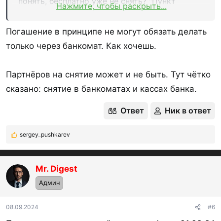
понять, бесплатно уже не снять? "Пункт
Нажмите, чтобы раскрыть...
выдачи" - только их касса?
Погашение в принципе не могут обязать делать
только через банкомат. Как хочешь.
Партнёров на снятие может и не быть. Тут чётко
сказано: снятие в банкоматах и кассах банка.
Ответ
Ник в ответ
sergey_pushkarev
Р
е
а
к
Mr. Digest
ц
Админ
и
и
:
08.09.2024
#6