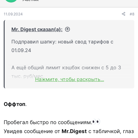
11.09.2024
#8
Mr. Digest сказал(а):
Подправил шапку: новый свод тарифов с
01.09.24
А ещё общий лимит кэшбэк снижен с 5 до 3
тыс. руб/мес.
Нажмите, чтобы раскрыть...
И другие категории кэшбэка в 3 квартале
2024:
Оффтоп
.
Канцелярские товары, товары для
Пробегал быстро по сообщениям.
офиса и школы
(МСС 5943) –
10%
, лимит
Увидев сообщение от
Mr.Digest
с табличкой, глаз
2000 ₽/мес