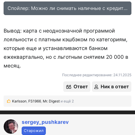
Спойлер:
Можно ли снимать наличные с кредитной 
Вывод: карта с неоднозначной программой
лояльности с платным кэшбэком по категориям,
которые еще и устанавливаются банком
ежеквартально, но с льготным снятием 20 000 в
месяц.
Последнее редактирование:
24.11.2025
Ответ
Ник в ответ
Karlsson
,
FS1966
,
Mr. Digest
и ещё 2
Р
е
а
к
sergey_pushkarev
ц
Старожил
и