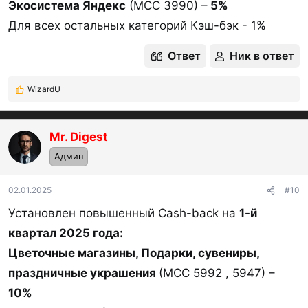
Экосистема Яндекс
(МСС 3990) –
5%
Для всех остальных категорий Кэш-бэк - 1%
Ответ
Ник в ответ
WizardU
Р
е
а
к
Mr. Digest
ц
Админ
и
и
:
02.01.2025
#10
Установлен повышенный Cash-back на
1-й
квартал 2025 года:
Цветочные магазины, Подарки, сувениры,
праздничные украшения
(МСС 5992 , 5947) –
10%