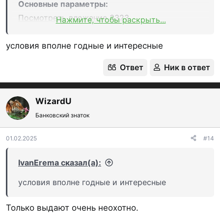
Основные параметры:
Посмотреть вложение 3323
Нажмите, чтобы раскрыть...
Выпуск и обслуживание
- бесплатно (платно с
пакетом Cashback, см.ниже).
условия вполне годные и интересные
Максимальный лимит заявлен в 1 млн рублей.
Ответ
Ник в ответ
Грейс нечестный. Минимальный платеж: 5%,
минимум 500 руб.
Снятие наличных: входит в льготный период
WizardU
до 50 000 руб. бесплатно
(в банкоматах и
Банковский знаток
пунктах выдачи наличных Банка Акцепт), на
01.02.2025
#14
суммы свыше комиссия 3,9% минимум 300
руб.
IvanErema сказал(а):
условия вполне годные и интересные
Бонусная программа​
Только выдают очень неохотно.
На 1 квартал 2025 года (январь-март)