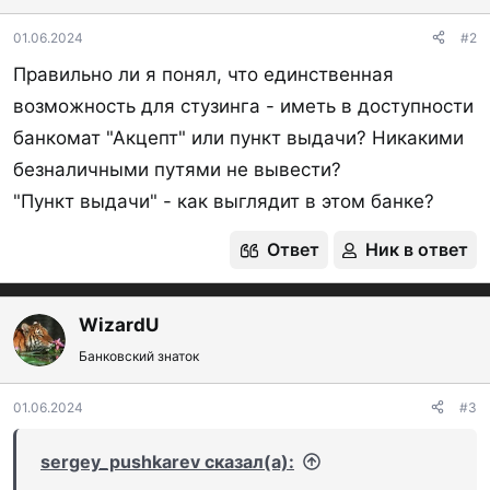
и
:
01.06.2024
#2
Правильно ли я понял, что единственная
возможность для стузинга - иметь в доступности
банкомат "Акцепт" или пункт выдачи? Никакими
безналичными путями не вывести?
"Пункт выдачи" - как выглядит в этом банке?
Ответ
Ник в ответ
WizardU
Банковский знаток
01.06.2024
#3
sergey_pushkarev сказал(а):