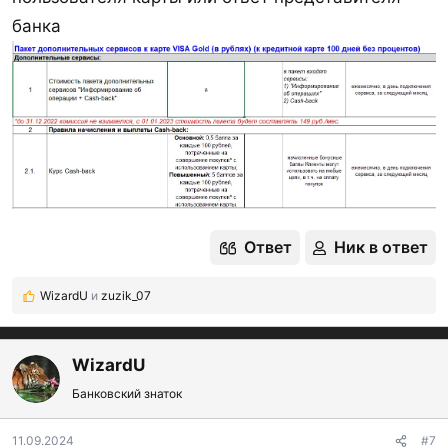
банка
Ответ
Ник в ответ
WizardU
и
zuzik_07
Р
е
а
к
WizardU
ц
Банковский знаток
и
и
:
11.09.2024
#7