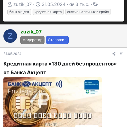
А
Д
П
Т
zuzik_07
31.05.2024
3 тыс.
в
а
р
е
банк акцепт
кредитная карта
снятие наличных в грейс
т
т
о
г
о
а
с
и
zuzik_07
р
н
м
Z
т
а
о
Модератор
Старожил
е
ч
т
м
а
р
31.05.2024
#1
ы
л
ы
Кредитная карта «130 дней без процентов»
а
от Банка Акцепт