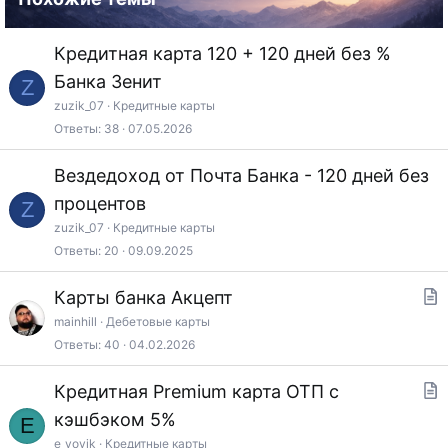
Свод тарифов и услуг физ.лиц - клиентов
офисов МФ, действ. с 01
.01
.2025г
(XLSX, 1,64
Кредитная карта 120 + 120 дней без %
Мb)
Банка Зенит
Z
Свод тарифов и услуг физ.лиц - клиентов
zuzik_07
Кредитные карты
офисов СФО, действ. с 01.01.2025г
(XLSX, 1,85
Ответы
38
07.05.2026
Мb)
Вездедоход от Почта Банка - 120 дней без
Спойлер:
Спойлер
процентов
Z
zuzik_07
Кредитные карты
Ответы
20
09.09.2025
Не учитывается как покупки: MCC 4813-4816,
4829, 4899, 5933, 6010-6012, 6050, 6051, 6211,
Карты банка Акцепт
т
6300, 6529-6538, 6540, 7276, 7299, 7311, 7399,
mainhill
Дебетовые карты
Ответы
40
04.02.2026
а
7511, 7800-7802, 7995, 9222, 9223, 9311, 9399,
т
9402, 9405, 9754
Кредитная Premium карта ОТП с
ь
Общий лимит выплаты 3000 ₽ на клиента в
т
кэшбэком 5%
E
я
месяц.
а
e_vovik
Кредитные карты