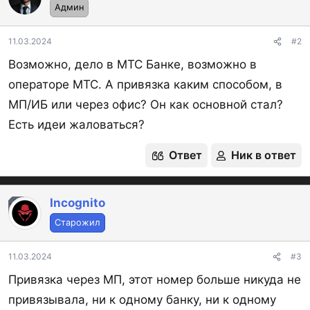
Админ
и
и
:
11.03.2024
#2
Возможно, дело в МТС Банке, возможно в
операторе МТС. А привязка каким способом, в
МП/ИБ или через офис? Он как основной стал?
Есть идеи жаловаться?
Ответ
Ник в ответ
Incognito
OP
Старожил
11.03.2024
#3
Привязка через МП, этот номер больше никуда не
привязывала, ни к одному банку, ни к одному