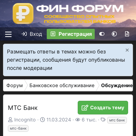
Вход
Регистрация
Размещать ответы в темах можно без
регистрации, сообщения будут опубликованы
после модерации
Форум
Банковское обслуживание
Обсуждение 
МТС Банк
Создать тему
А
Д
П
Т
Incognito
11.03.2024
6 тыс.
мтс банк
в
а
р
е
мтс-банк
т
т
о
г