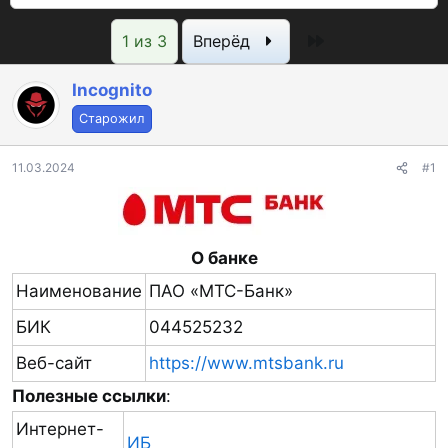
о
а
с
и
Последняя
1 из 3
Вперёд
р
н
м
т
а
о
Incognito
е
ч
т
м
а
р
Старожил
ы
л
ы
11.03.2024
а
#1
О банке
Наименование
ПАО «МТС-Банк»
БИК
044525232
Веб-сайт
https://www.mtsbank.ru
Полезные ссылки
:
Интернет-
ИБ