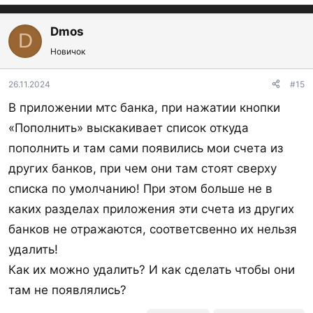
е
а
к
Dmos
D
ц
Новичок
и
и
:
26.11.2024
#15
В приложении мтс банка, при нажатии кнопки
«Пополнить» выскакивает список откуда
пополнить и там сами появились мои счета из
других банков, при чем они там стоят сверху
списка по умолчанию! При этом больше не в
каких разделах приложения эти счета из других
банков не отражаются, соответсвенно их нельзя
удалить!
Как их можно удалить? И как сделать чтобы они
там не появлялись?