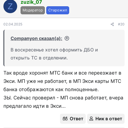
к
zuzik_07
Z
ц
Модератор
Старожил
и
и
:
02.04.2025
#20
Companyon сказал(а):
В воскресенье хотел оформить ДБО и
открыть ТС в отделении.
Так вроде хоронят МТС банк и все переезжает в
Экси. МП уже не работает, в МП Экси карты МТС
банка отображаются как полноценные.
ЗЫ. Сейчас проверил - МП снова работает, вчера
предлагало идти в Экси...
Ответ
Ник в ответ