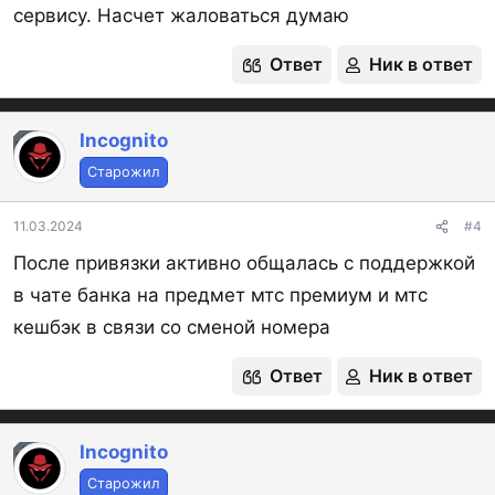
сервису. Насчет жаловаться думаю
Ответ
Ник в ответ
Incognito
OP
Старожил
11.03.2024
#4
После привязки активно общалась с поддержкой
в чате банка на предмет мтс премиум и мтс
кешбэк в связи со сменой номера
Ответ
Ник в ответ
Incognito
OP
Старожил