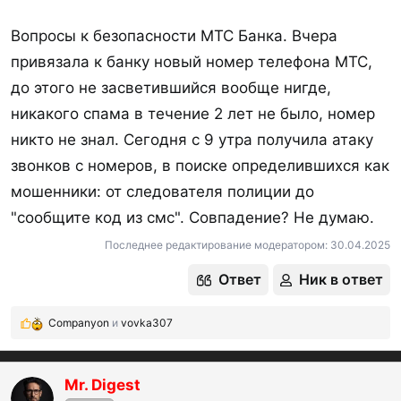
Вопросы к безопасности МТС Банка. Вчера
привязала к банку новый номер телефона МТС,
до этого не засветившийся вообще нигде,
никакого спама в течение 2 лет не было, номер
никто не знал. Сегодня с 9 утра получила атаку
звонков с номеров, в поиске определившихся как
мошенники: от следователя полиции до
"сообщите код из смс". Совпадение? Не думаю.
Последнее редактирование модератором:
30.04.2025
Ответ
Ник в ответ
Companyon
и
vovka307
Р
е
а
к
Mr. Digest
ц