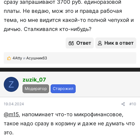
сразу запрашивают 3700 руб. единоразовой
платы. Не ведаю, мож это и правда рабочая
тема, но мне видится какой-то полной чепухой и
дичью. Сталкивался кто-нибудь?
Ответ
Ник в ответ
4Atty
и
Асушник63
Р
е
а
к
zuzik_07
Z
ц
Модератор
Старожил
и
и
:
19.04.2024
#10
@m15
, напоминает что-то микрофинансовое,
такое надо сразу в корзину и даже не думать что
это.