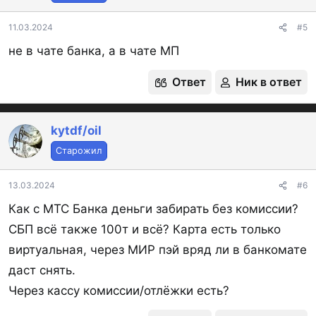
11.03.2024
#5
не в чате банка, а в чате МП
Ответ
Ник в ответ
kytdf/oil
Старожил
13.03.2024
#6
Как с МТС Банка деньги забирать без комиссии?
СБП всё также 100т и всё? Карта есть только
виртуальная, через МИР пэй вряд ли в банкомате
даст снять.
Через кассу комиссии/отлёжки есть?