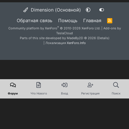
Dimension (Основной)
Обратная связь
Помощь
Главная
R
S
®
Community platform by XenForo
© 2010-2026 XenForo Ltd.
|
Add-ons by
S
TeslaCloud
Parts of this site developed by
MadeBy2D
© 2026 (
Details
)
| Локализация
XenForo.Info
Форум
Что Нового
Вход
Регистрация
Поиск