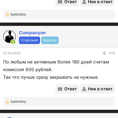
Ответ
Ник в ответ
SarDmitriy
Р
е
а
к
Companyon
ц
Старожил
Куратор
и
и
:
02.04.2025
#19
По любым не активным более 180 дней счетам
комиссия 600 рублей.
Так что лучше сразу закрывать не нужные.
Ответ
Ник в ответ
SarDmitriy
Р
е
а