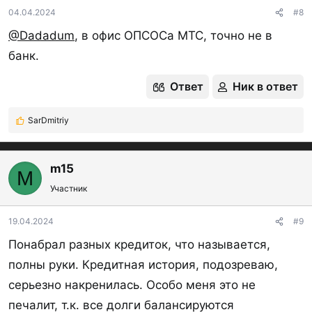
04.04.2024
#8
@Dadadum
, в офис ОПСОСа МТС, точно не в
банк.
Ответ
Ник в ответ
SarDmitriy
Р
е
а
к
m15
M
ц
Участник
и
и
:
19.04.2024
#9
Понабрал разных кредиток, что называется,
полны руки. Кредитная история, подозреваю,
серьезно накренилась. Особо меня это не
печалит, т.к. все долги балансируются