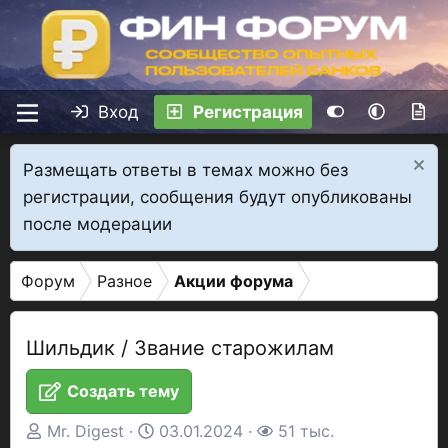
Вход
Регистрация
Размещать ответы в темах можно без
регистрации, сообщения будут опубликованы
после модерации
Форум
Разное
Акции форума
Шильдик / Звание старожилам
Создать тему
А
Д
П
Mr. Digest
03.01.2024
51 тыс.