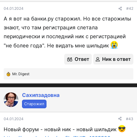
и
:
04.01.2024
#42
А я вот на банки.ру старожил. Но все старожилы
знают, что там регистрация слетала
периодически и последний ник с регистрацией
"не более года". Не видать мне шильдик
Ответ
Ник в ответ
Mr. Digest
Р
е
а
к
Сахипзадовна
ц
Старожил
и
и
:
04.01.2024
#43
Новый форум - новый ник - новый шильдик