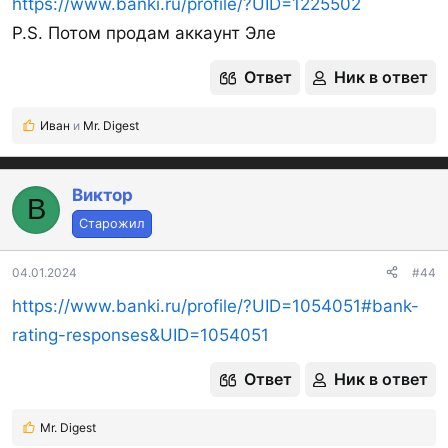
https://www.banki.ru/profile/?UID=1225502
P.S. Потом продам аккаунт Эле
Ответ
Ник в ответ
Иван
и
Mr. Digest
Р
е
а
к
Виктор
В
ц
Старожил
и
и
:
04.01.2024
#44
https://www.banki.ru/profile/?UID=1054051#bank-
rating-responses&UID=1054051
Ответ
Ник в ответ
Mr. Digest
Р