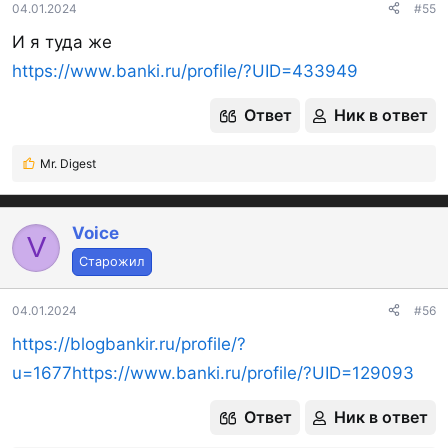
04.01.2024
#55
И я туда же
https://www.banki.ru/profile/?UID=433949
Ответ
Ник в ответ
Mr. Digest
Р
е
а
к
Voice
V
ц
Старожил
и
и
:
04.01.2024
#56
https://blogbankir.ru/profile/?
u=1677
https://www.banki.ru/profile/?UID=129093
Ответ
Ник в ответ