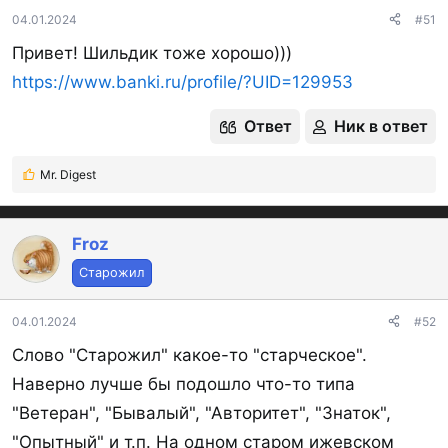
04.01.2024
#51
Привет! Шильдик тоже хорошо)))
https://www.banki.ru/profile/?UID=129953
Ответ
Ник в ответ
Mr. Digest
Р
е
а
к
Froz
ц
Старожил
и
и
:
04.01.2024
#52
Слово "Старожил" какое-то "старческое".
Наверно лучше бы подошло что-то типа
"Ветеран", "Бывалый", "Авторитет", "Знаток",
"Опытный" и т.п. На одном старом ижевском