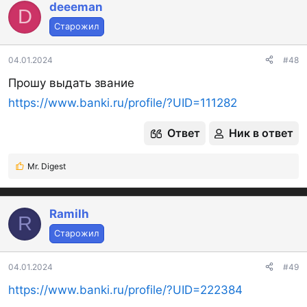
deeeman
D
Старожил
04.01.2024
#48
Прошу выдать звание
https://www.banki.ru/profile/?UID=111282
Ответ
Ник в ответ
Mr. Digest
Р
е
а
к
Ramilh
R
ц
Старожил
и
и
:
04.01.2024
#49
https://www.banki.ru/profile/?UID=222384