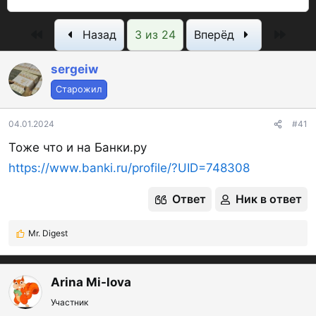
в
а
р
т
т
о
Первый
Посл
Назад
3 из 24
Вперёд
о
а
с
р
н
м
sergeiw
т
а
о
Старожил
е
ч
т
м
а
р
04.01.2024
#41
ы
л
ы
а
Тоже что и на Банки.ру
https://www.banki.ru/profile/?UID=748308
Ответ
Ник в ответ
Mr. Digest
Р
е
а
к
Arina Mi-lova
ц
Участник
и