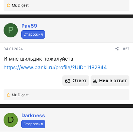
Mr. Digest
Р
е
а
к
Pav59
P
ц
Старожил
и
и
:
04.01.2024
#57
И мне шильдик пожалуйста
https://www.banki.ru/profile/?UID=1182844
Ответ
Ник в ответ
Mr. Digest
Р
е
а
к
Darkness
D
ц
Старожил
и
и