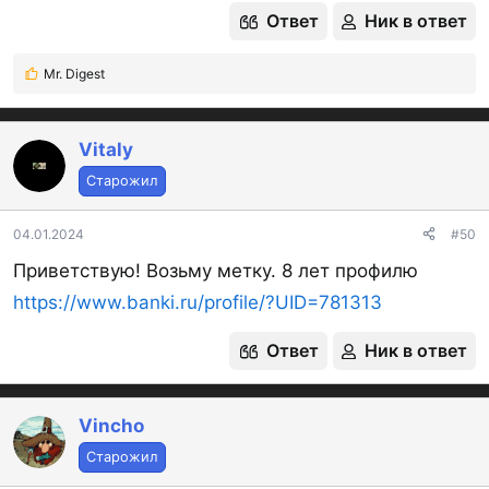
Ответ
Ник в ответ
Mr. Digest
Р
е
а
к
Vitaly
ц
Старожил
и
и
:
04.01.2024
#50
Приветствую! Возьму метку. 8 лет профилю
https://www.banki.ru/profile/?UID=781313
Ответ
Ник в ответ
Vincho
Старожил