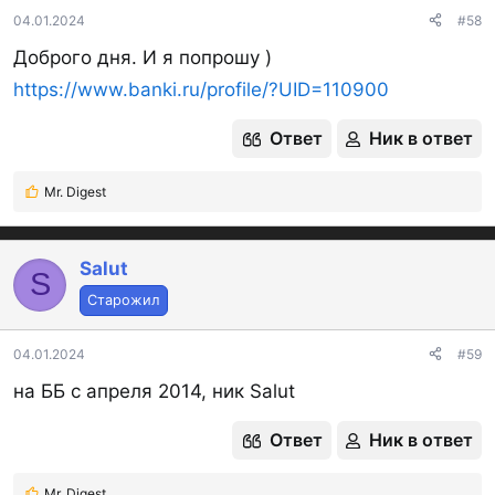
:
04.01.2024
#58
Доброго дня. И я попрошу )
https://www.banki.ru/profile/?UID=110900
Ответ
Ник в ответ
Mr. Digest
Р
е
а
к
Salut
S
ц
Старожил
и
и
:
04.01.2024
#59
на ББ с апреля 2014, ник Salut
Ответ
Ник в ответ
Mr. Digest