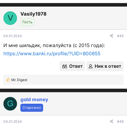
е
а
к
Vasily1978
V
ц
Гость
и
и
:
04.01.2024
#45
И мне шильдик, пожалуйста (с 2015 года):
https://www.banki.ru/profile/?UID=800855
Ответ
Ник в ответ
Mr. Digest
Р
е
а
к
gold money
G
ц
Старожил
и
и
:
04.01.2024
#46