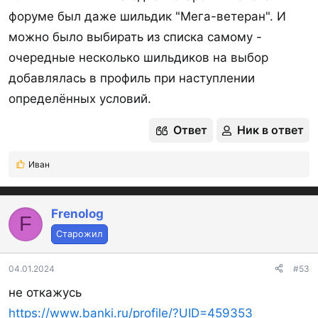
форуме был даже шильдик "Мега-ветеран". И
можно было выбирать из списка самому -
очередные несколько шильдиков на выбор
добавлялась в профиль при наступлении
определённых условий.
Ответ
Ник в ответ
Иван
Р
е
а
к
Frenolog
F
ц
Старожил
и
и
:
04.01.2024
#53
не откажусь
https://www.banki.ru/profile/?UID=459353