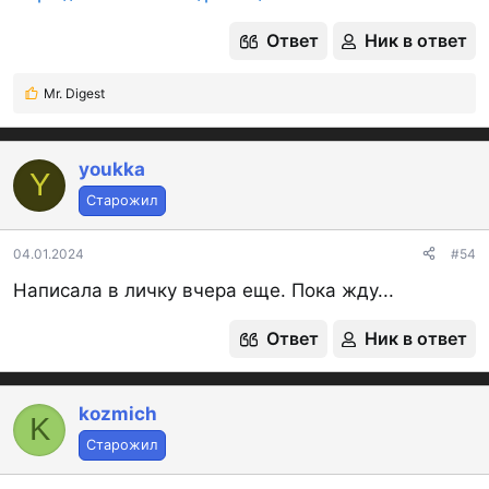
Ответ
Ник в ответ
Mr. Digest
Р
е
а
к
youkka
Y
ц
Старожил
и
и
:
04.01.2024
#54
Написала в личку вчера еще. Пока жду...
Ответ
Ник в ответ
kozmich
K
Старожил