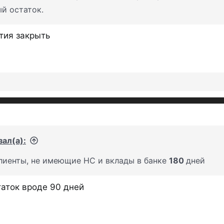
1779098934956.webp
177909
й остаток.
59,4 КБ · Просмотры: 316
57 КБ ·
тия закрыть
1779981142835.webp
177998
79,9 КБ · Просмотры: 924
78,7 КБ
ал(а):
клиенты, не имеющие НС и вклады в банке
180
дней
аток вроде 90 дней
1783434503063.webp