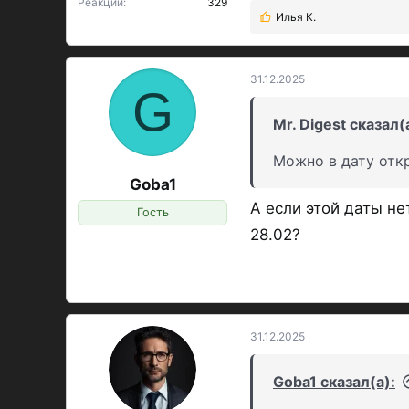
Реакции
329
Илья К.
Р
е
а
к
31.12.2025
G
ц
и
Mr. Digest сказал(
и
:
Можно в дату отк
Goba1
А если этой даты н
Гость
28.02?
31.12.2025
Goba1 сказал(а):