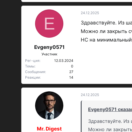
24.12.2025
E
Здравствуйте. Из ша
Можно ли закрыть с
НС на минимальный 
Evgeny0571
Участник
Рег-ция
12.03.2024
Темы
0
Сообщения
27
Реакции
14
24.12.2025
Evgeny0571 сказал
Здравствуйте. Из 
Mr. Digest
Можно ли закрыть