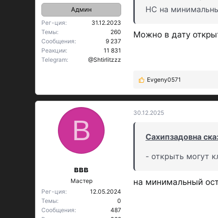
НС на минимальны
Админ
Рег-ция
31.12.2023
Темы
260
Можно в дату откры
Сообщения
9 237
Реакции
11 831
Telegram
@Shtirlitzzz
Evgeny0571
Р
е
а
к
30.12.2025
В
ц
и
Сахипзадовна сказ
и
:
- открыть могут 
ввв
Мастер
на минимальный ост
Рег-ция
12.05.2024
Темы
0
Сообщения
487