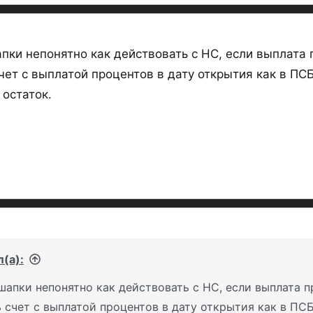
Для «первого» Счета для каж
пки непонятно как действовать с НС, если выплата 
с даты открытия Счета, дейст
чет с выплатой процентов в дату открытия как в ПС
«Первым» Счетом для каждого
остаток.
датой открытия в случае, если
предыдущих
90 календарных
Нажмите
действовавших
накопительных
Вложения
(а):
шапки непонятно как действовать с НС, если выплата п
 счет с выплатой процентов в дату открытия как в ПС