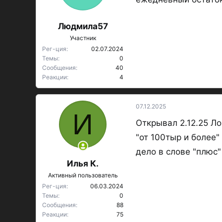
:
Людмила57
Участник
Рег-ция
02.07.2024
Темы
0
Сообщения
40
Реакции
4
07.12.2025
И
Открывал 2.12.25 Л
"от 100тыр и более" 
дело в слове "плюс"
Илья К.
Активный пользователь
Рег-ция
06.03.2024
Темы
0
Сообщения
88
Реакции
75