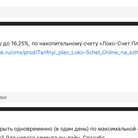
ЛОКО-СЧЕТ на
ежедневн
Важно, есть ЛОКО СЧЕТ ПЛЮС, а
у до 16,25%, по накопительному счету «Локо-Счет П
ЛОКО-СЧЕТ
- это
счёт для всех
k.ru/cms/prod/Tarifnyi_plan_Loko-Schet_Online_na_ez
13.25%
от 300к до 30 млн.
ТАР
А Локо Счет ПЛЮС -
это НС с п
млн.
ТАРИФ
с 06.07.26
открыть могут клиенты, не име
Go1
Скриншоты на 07.07.26:
рыть одновременно (в один день) по максимальной 
? Для нового клиента он-лайн. Спасибо.