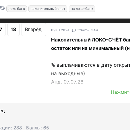
Т
локо банк
накопительный счет
нс локо-банк
е
г
7
18
Вперёд
и
09.01.2024
Ответы: 344
Накопительный ЛОКО-СЧЁТ бан
остаток или на минимальный (н
% выплачиваются в дату открыт
на выходные)
Апд. 07.07.26
Нажмите
ЛОКО-СЧЕТ на минимальн
Условия с 06.07.26 (
тариф
):
ец
кции
288
Баллы
65