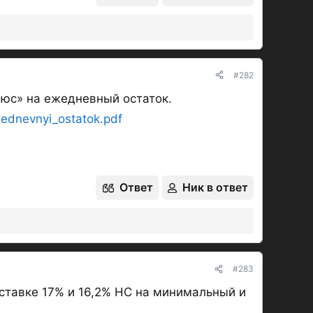
ый
остаток
:​
 есть ЛОКО-СЧЕТ, оба на ежедн. остаток.
#282
люс» на ежедневный остаток.
без доп. условий кроме суммы остатка:
hednevnyi_ostatok.pdf
ИФ
с 06.07.26
ромо-ставкой на 2 РП -
14%
от 100к до 10
Ответ
Ник в ответ
ющие НС в банке 90 дней
#283
ставке 17% и 16,2% НС на минимальный и