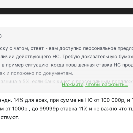
- промо-ставка
14.5%
годовых 
руб - открыть могут клиенты, 
ску с чатом, ответ - вам доступно персональное пред
Далее 12% или 10%, если сумма
аличии действующего НС. Требую доказательную бумажк
- РП здесь — дата с открытия с
 в пример ситуацию, когда повышенная ставка НС продл
приходится на выходной, то пе
как и положено по документам.
(соответственно, % не будут ка
разница в 5%, если банк кинет с персональным предло
Нажмите, чтобы раскрыть...
Пополнять и выводить, соответс
рсональные предложения нигде не закреплены.
- ставка не фиксируется, Локо
 чате - это доказательство на случай боданий с банко
дн. 14% для всех, при сумме на НС от 100 000р, и 
ставки.
 от 1000р , до 99999р ставка 11% и не важно что т
ствуют.