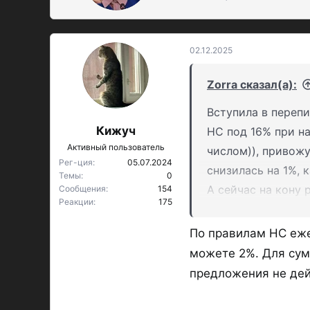
о
р
02.12.2025
Zorra сказал(а):
Вступила в перепи
Кижуч
НС под 16% при н
Активный пользователь
числом)), привожу
Рег-ция
05.07.2024
снизилась на 1%, 
Темы
0
А сейчас на кону 
Сообщения
154
Реакции
175
Чат пишет, что пе
Скрин переписки в
По правилам НС ежен
можете 2%. Для сумм
предложения не дей