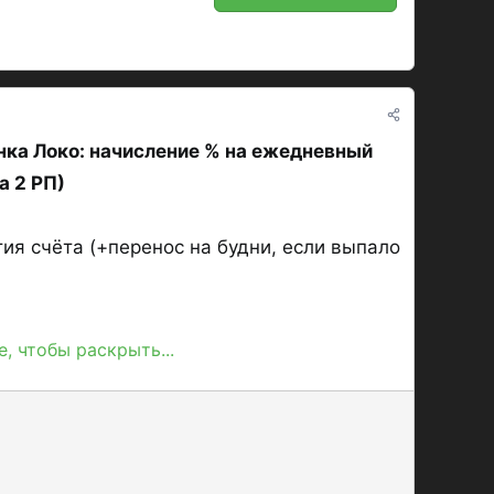
ка Локо: начисление % на ежедневный
а 2 РП)
ия счёта (+перенос на будни, если выпало
, чтобы раскрыть...
ый остаток