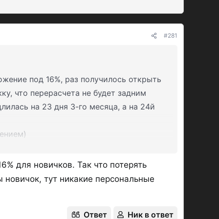
#281
на
2
расчётных периода от
100к
до
5
млн
не имеющие НС в банке
90
дней
ложение под 16%, раз получилось открыть
 до 100к
у, что перерасчета не будет задним
чёта, % выплачиваются в эту дату, если
илась на 23 дня 3-го месяца, а на 24й
реносится на рабочий день
питализироваться, их нужно вывести).
жением)
твенно, нужно в дату открытия.
 активно пользуется своим правом менять
м?)
16% для новичков. Так что потерять
ы новичок, тут никакие персональные
Ответ
Ник в ответ