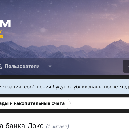
Пользователи
истрации, сообщения будут опубликованы после мо
ады и накопительные счета
а банка Локо
(1 читает)