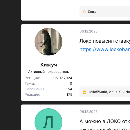
Zorra
Р
е
а
к
06.12.2025
ц
Локо повысил ставк
и
и
https://www.lockoban
:
Кижуч
Активный пользователь
Рег-ция
05.07.2024
Темы
0
Сообщения
154
Hello5World
,
Илья К.
и
No
Р
Реакции
175
е
а
к
06.12.2025
Л
ц
А можно в ЛОКО отк
и
и
ежедневный остаток