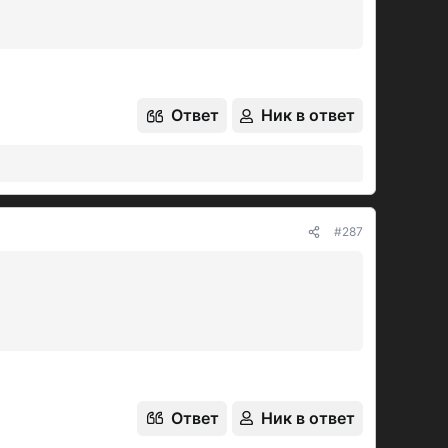
9269640.webp
1779099324609.webp
 Просмотры: 99
54,4 КБ · Просмотры: 202
Ответ
Ник в ответ
1344139.webp
1779981374361.webp
#287
 · Просмотры: 356
77,3 КБ · Просмотры: 602
Ответ
Ник в ответ