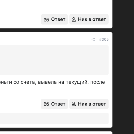
Ответ
Ник в ответ
лиента
первые два месяца,
начиная с
вышенная ставка.
#305
нта считается Счет с самой ранней датой
Клиента
не было
в течение предыдущих
90
ния Счета действовавших
тобы раскрыть...
Банке.
ньги со счета, вывела на текущий. после
Ответ
Ник в ответ