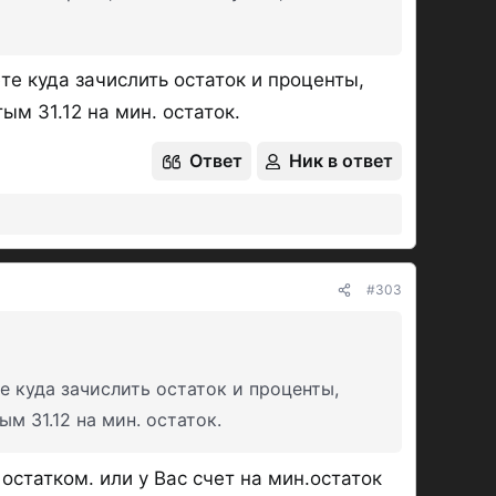
таток
:​
е куда зачислить остаток и проценты,
ым 31.12 на мин. остаток.
 ЛОКО-СЧЕТ, оба на ежедн. остаток.
Ответ
Ник в ответ
оп. условий кроме суммы остатка:
13.25%
ставкой на 2 РП -
14%
от 100к до 10 млн.
#303
НС в банке 90 дней
 куда зачислить остаток и проценты,
м 31.12 на мин. остаток.
остатком. или у Вас счет на мин.остаток