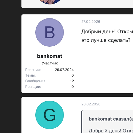
о
р
27.02.2026
B
Добрый день! Открыл
это лучше сделать?
bankomat
Участник
Рег-ция
29.07.2024
Темы
0
Сообщения
12
Реакции
0
28.02.2026
G
bankomat сказал(а
Добрый день! Откр