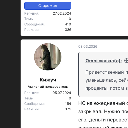
Старожил
Рег-ция
27.02.2024
Темы
0
Сообщения
410
Реакции
386
08.03.2026
Omni сказал(а):
Приветственный п
Кижуч
уменьшилась, сейч
Активный пользователь
проценты, потом з
Рег-ция
05.07.2024
Темы
0
НС на ежедневный о
Сообщения
154
Реакции
175
закрывал. Нужно по
его, деньги перевес
ежедневный закрыть