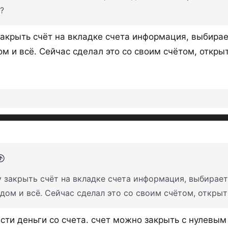
?
ЛОКО-СЧЕТ на
ежедневный
ос
акрыть счёт на вкладке счета информация, выбирает
 и всё. Сейчас сделал это со своим счётом, открыт
Важно, есть ЛОКО СЧЕТ ПЛЮС, а есть
ЛОКО-СЧЕТ
- это
счёт для всех
без д
от 300к до 30 млн.
ТАРИФ
с 06.07.26
А Локо Счет ПЛЮС -
это НС с промо-
ТАРИФ
с 06.07.26
открыть могут клиенты, не имеющие 
 закрыть счёт на вкладке счета информация, выбираете
Скриншоты на 07.07.26:
ом и всё. Сейчас сделал это со своим счётом, открыты
ти деньги со счета. счет можно закрыть с нулевым 