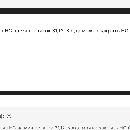
- промо-ставка
14.5%
годовых на
2
р
 НС на мин остаток 31,12. Когда можно закрыть НС 
открыть могут клиенты, не имеющие
Далее 12% или 10%, если сумма до 1
- РП здесь — дата с открытия счёта,
приходится на выходной, то переноси
не будут капитализироваться, их нуж
Пополнять и выводить, соответственн
- ставка не фиксируется, Локо актив
ставки.
):
ыл НС на мин остаток 31,12. Когда можно закрыть НС б