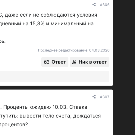
1779099324609.webp
1779981142835.webp
#306
54,4 КБ · Просмотры: 202
79,9 КБ · Просмотры: 924
С, даже если не соблюдаются условия
едневный на 15,3% и минимальный на
рь.
Последнее редактирование:
04.03.2026
1783434503063.webp
Ответ
Ник в ответ
2
50,9 КБ · Просмотры: 8
Последнее редактирование модератором:
07.07.2026
Ответ
Ник в ответ
#307
. Проценты ожидаю 10.03. Ставка
тупить: вывести тело счета, дождаться
 процентов?