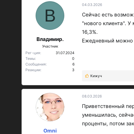
к
04.03.2026
В
ц
Сейчас есть возмож
и
и
"нового клиента". 
:
16,3%.
Владимир.
Ежедневный можно з
Участник
Рег-ция
31.07.2024
Темы
0
Сообщения
6
Реакции
3
Кижуч
Р
е
а
к
08.03.2026
ц
Приветственный пер
и
и
уменьшилась, сейчас
:
проценты, потом за
Omni