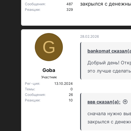
закрылся с денежны
Сообщения
487
Реакции
329
28.02.2026
G
bankomat сказал(а
Добрый день! Откр
Goba
это лучше сделать
Участник
Рег-ция
13.10.2024
Темы
0
Сообщения
26
Реакции
10
ввв сказал(а):
сначала нужно выв
закрылся с денеж