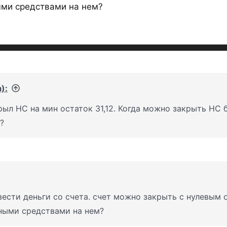
ми средствами на нем?
):
vs
ыл НС на мин остаток 31,12. Когда можно закрыть НС б
?
ести деньги со счета. счет можно закрыть с нулевым о
ными средствами на нем?