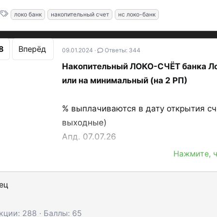
Т
локо банк
накопительный счет
нс локо-банк
е
г
8
Вперёд
и
09.01.2024
Ответы: 344
Накопительный ЛОКО-СЧЁТ банка Ло
или на минимальный (на 2 РП)
% выплачиваются в дату открытия сч
выходные)
Апд. 07.07.26
Нажмите, ч
ЛОКО-СЧЕТ на минимальный о
Условия с 06.07.26 (
тариф
):
ец
кции
288
Баллы
65