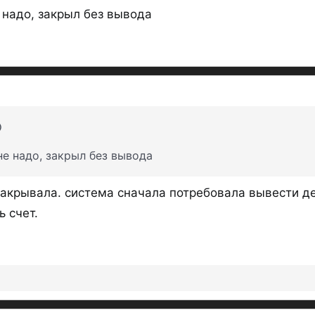
 надо, закрыл без вывода
Для «первого» Счета для каждого К
даты открытия Счета, действует по
«Первым» Счетом для каждого Клие
открытия в случае, если у данного 
календарных дней
до даты оформле
Нажмите, ч
е надо, закрыл без вывода
накопительных счетов,
открытых в 
закрывала. система сначала потребовала вывести де
Вложения
ь счет.