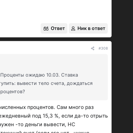
Ответ
Ник в ответ
#308
 Проценты ожидаю 10.03. Ставка
тупить: вывести тело счета, дождаться
процентов?
численных процентов. Сам много раз
ежедневный под 15,3 %, если да-то отрыть
 нужен -то деньги вывести, НС
екущий счет (если его нет , нужно