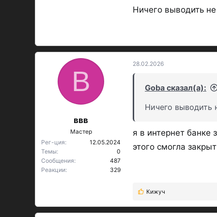
Ничего выводить не
28.02.2026
В
Goba сказал(а):
Ничего выводить н
ввв
Мастер
я в интернет банке 
Рег-ция
12.05.2024
этого смогла закрыт
Темы
0
Сообщения
487
Реакции
329
Кижуч
Р
е
а