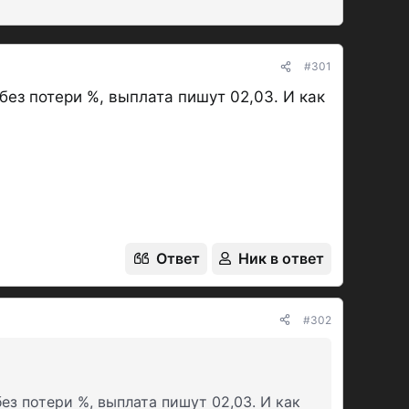
#301
асчётных периода от
100к
до
5
млн руб -
без потери %, выплата пишут 02,03. И как
 НС в банке
90
дней
00к
 % выплачиваются в эту дату, если
тся на рабочий день (соответственно, %
но вывести).
Ответ
Ник в ответ
о, нужно в дату открытия.
но пользуется своим правом менять
#302
ез потери %, выплата пишут 02,03. И как