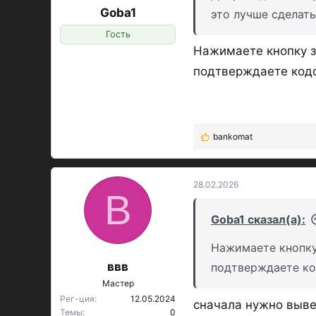
Goba1
это лучше сделать
Гость
Нажимаете кнопку з
подтверждаете кодом
bankomat
Р
е
а
к
28.02.2026
В
ц
и
Goba1 сказал(а):
и
:
Нажимаете кнопку
ввв
подтверждаете код
Мастер
Рег-ция
12.05.2024
сначала нужно вывес
Темы
0