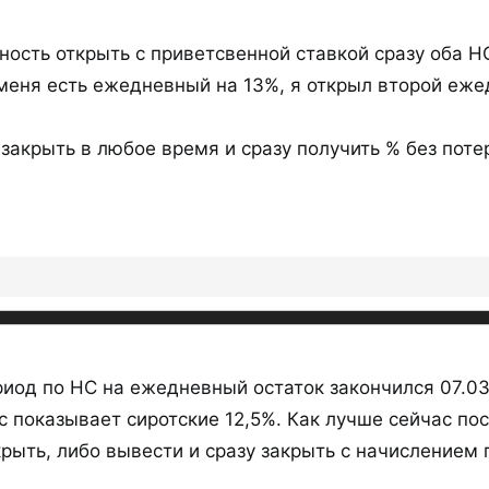
1779098934956.webp
1779099269640.webp
59,4 КБ · Просмотры: 316
57 КБ · Просмотры: 99
ность открыть с приветсвенной ставкой сразу оба Н
У меня есть ежедневный на 13%, я открыл второй еж
акрыть в любое время и сразу получить % без поте
1779981344139.webp
1779981374361.webp
78,7 КБ · Просмотры: 356
77,3 КБ · Просмотры: 60
Hello5World
,
ivan7
и
larus
Р
е
а
иод по НС на ежедневный остаток закончился 07.03
к
 показывает сиротские 12,5%. Как лучше сейчас пос
ц
и
крыть, либо вывести и сразу закрыть с начислением
и
: