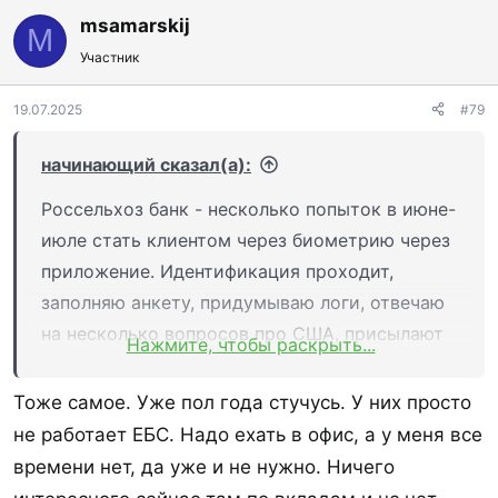
к
msamarskij
M
ц
Участник
и
и
:
19.07.2025
#79
начинающий сказал(а):
Россельхоз банк - несколько попыток в июне-
июле стать клиентом через биометрию через
приложение. Идентификация проходит,
заполняю анкету, придумываю логи, отвечаю
на несколько вопросов про США, присылают
Нажмите, чтобы раскрыть...
смс с кодом, и на самом последнем шаге,
когда уже должны прислать пароль -
Тоже самое. Уже пол года стучусь. У них просто
присылают смс что нужно обратиться в банк.
не работает ЕБС. Надо ехать в офис, а у меня все
обращение в техподдержку ничего не дает,
времени нет, да уже и не нужно. Ничего
три раза оставляла обращения, первое