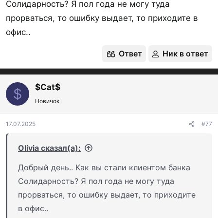
почте отправлять. Так как живу на острове)
Солидарность? Я пол года не могу туда
хотелось бы узнать в каких еще банках
прорваться, то ошибку выдает, то приходите в
можно, как в ББР открыть и закрыть счет
офис..
удаленно? Озон, Яндекс это все есть. Имею
Ответ
Ник в ответ
ввиду менее популярные банки.
Банк Казани, Россия, АТБ вроде открывается,
$Cat$
$
но не карты не счета не получается открыть.
Новичок
17.07.2025
#77
Olivia сказал(а):
Добрый день.. Как вы стали клиентом банка
Солидарность? Я пол года не могу туда
прорваться, то ошибку выдает, то приходите
в офис..