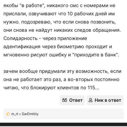
якобы "в работе", никакого смс с номерами не
прислали, озвучивают что 10 рабочих дней им
нужно. подозреваю, что если снова позвонить,
они снова не найдут никаких следов обращения.
Солидарность - через приложение
адентификация через биометрию проходит и
мгновенно рисуют ошибку и "приходите в банк".
зачем вообще придумали эту возможность, если
она не работает это раз, а во-вторых постоянно
читаю, что блокируют клиентов по 115...
Ответ
Ник в ответ
m_rt
и
SarDmitriy
Р
е
а