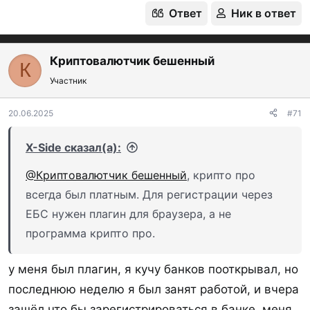
Ответ
Ник в ответ
Россельхозбанк
ИБ и МБ
Н
Ростфинанс Банк
Криптовалютчик бешенный
К
Руснарбанк
ИБ
У
Участник
Санкт-Петербург Банк
ИБ
У
20.06.2025
#71
Сбербанк
X-Side сказал(а):
Синара
ИБ
У
Синко банк
@Криптовалютчик бешенный
, крипто про
всегда был платным. Для регистрации через
СНГБ
У
ЕБС нужен плагин для браузера, а не
Совкомбанк
программа крипто про.
Солидарность
у меня был плагин, я кучу банков пооткрывал, но
ТКБ
ИБ
У
последнюю неделю я был занят работой, и вчера
УБРиР
зашёл что бы зарегистрироваться в банке, меня