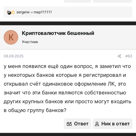
в приложении "Госуслуги биометрия"
(
Google
Play
;
AppStore
)
sergeiw
и
map111111
Р
е
а
1.3. Настройка компьютера (самый сложный
к
Криптовалютчик бешенный
К
ц
этап):
Участник
и
Качаем или обновляем
Яндекс Браузер
до
и
:
последней версии.
06.06.2025
#63
Качаем плагин
КриптоПро для браузера
(нужна
у меня появился ещё один вопрос, я заметил что
регистрация на сайте) и устанавливаем его.
у некоторых банков которые я регистрировал и
открывал счёт одинаковое оформление ЛК, это
Важно
: как правило стать клиентом банка через
значит что эти банки являются собственностью
ЕБС можно только через компьютер (интернет-
других крупных банков или просто могут входить
банк; ИБ). Но есть банки (например, РСХБ), где
в общую группу банков?
стать клиентом можно через мобильное
Ответ
Ник в ответ
приложение (МБ), т.е. настраивать компьютер не
нужно. В таком случае нужно на телефон скачать