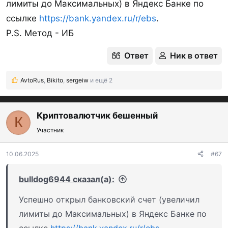
лимиты до Максимальных) в Яндекс Банке по
Владбизнесбанк
ссылке
https://bank.yandex.ru/r/ebs
.
Венец банк
P.S. Метод - ИБ
ВТБ
Ответ
Ник в ответ
Газпромбанк
ИБ
У
AvtoRus
,
Bikito
,
sergeiw
и ещё 2
Газэнергобанк
Р
е
Дальневосточный банк
ИБ
У
а
к
Криптовалютчик бешенный
К
ДОМ.РФ банк
ц
Участник
и
Интеза банк
и
:
10.06.2025
#67
Еврофинанс Моснарбанк
Инбанк
bulldog6944 сказал(а):
ИПБ
Успешно открыл банковский счет (увеличил
ИТБ
лимиты до Максимальных) в Яндекс Банке по
ИБ
У
ссылке
https://bank.yandex.ru/r/ebs
.