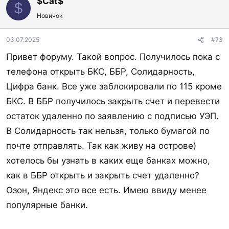
$Cat$
$
Последнее редактирование модератором:
02.02.2026
Новичок
Ответ
Ник в ответ
03.07.2025
#73
msamarskij
,
itproductive
,
sergeiw
и ещё 4
Р
Привет форуму. Такой вопрос. Получилось пока с
е
телефона открыть БКС, ББР, Солидарность,
а
к
Цифра банк. Все уже заблокировали по 115 кроме
ц
БКС. В ББР получилось закрыть счет и перевести
и
и
остаток удаленно по заявлению с подписью УЭП.
:
В Солидарность так нельзя, только бумагой по
почте отправлять. Так как живу на острове)
хотелось бы узнать в каких еще банках можно,
как в ББР открыть и закрыть счет удаленно?
Озон, Яндекс это все есть. Имею ввиду менее
популярные банки.