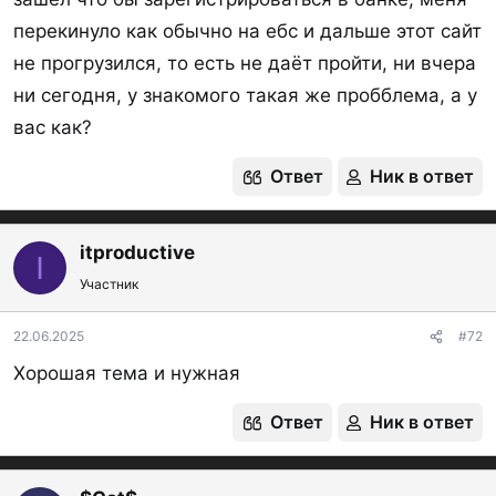
Углеметбанк
У
перекинуло как обычно на ебс и дальше этот сайт
Уралсиб
не прогрузился, то есть не даёт пройти, ни вчера
ни сегодня, у знакомого такая же пробблема, а у
УралФД
У
вас как?
Уралпромбанк
У
Ответ
Ник в ответ
Финсервис
Форштадт
У
itproductive
Хлынов
ИБ
У
I
Участник
Челиндбанк
У
Челябинвестбанк
У
22.06.2025
#72
Хорошая тема и нужная
Энерготрансбанк
ИБ
У
Экспобанк
МП
У
Ответ
Ник в ответ
Юникредит
ИБ
Д