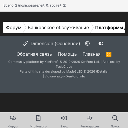
Всего: 2 (пользователей: 0, гостей: 2)
Форум
Банковское обслуживание
Платформы дл
Dimension (Основной)
Обратная связь
Помощь
Главная
R
S
®
Community platform by XenForo
© 2010-2026 XenForo Ltd.
|
Add-ons by
S
TeslaCloud
Parts of this site developed by
MadeBy2D
© 2026 (
Details
)
| Локализация
XenForo.Info
Форум
Что Нового
Вход
Регистрация
Поиск