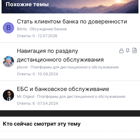
Похожие темы
Стать клиентом банка по доверенности
B
Bikito
Обсуждение банков
Ответы
0
12.07.2026
З
З
Навигация по разделу
а
а
т
дистанционного обслуживания
к
к
а
plover
Платформы для дистанционного обслуживания
Ответы
0
10.09.2024
р
р
т
ы
е
ь
ЕБС и банковское обслуживание
т
п
я
Mr. Digest
Платформы для дистанционного обслуживания
о
л
Ответы
6
07.04.2024
е
н
Кто сейчас смотрит эту тему
о