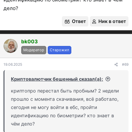
дело?
Ответ
Ник в ответ
МКБ
Морской банк
bk003
МТС Банк
Модератор
Старожил
Национальный стандарт
ИБ
У
19.06.2025
#69
Нико Банк
У
Новобанк
Криптовалютчик бешенный сказал(а):
Новиком
ИБ
У
криптопро перестал быть пробным? 2 недели
прошло с момента скачивания, всё работало,
Озон Банк
сегодня не могу войти в ебс, пройти
Оренбург
У
идентификацию по биометрии? кто знает в
Первый инвестиционный банк
чём дело?
Почта банк
ИБ и МБ
У