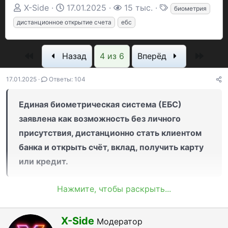
А
Д
П
Т
X-Side
17.01.2025
15 тыс.
биометрия
в
а
р
е
дистанционное открытие счета
ебс
т
т
о
г
о
а
с
и
Первый
Посл
Назад
4 из 6
Вперёд
р
н
м
т
а
о
17.01.2025
Ответы: 104
е
ч
т
м
а
р
Единая биометрическая система (ЕБС)
ы
л
ы
заявлена как возможность без личного
а
присутствия, дистанционно стать клиентом
банка и открыть счёт, вклад, получить карту
или кредит.
Нажмите, чтобы раскрыть...
С введением ЕБС люди не привязаны к
конкретному городу и региону и могут
А
X-Side
Модератор