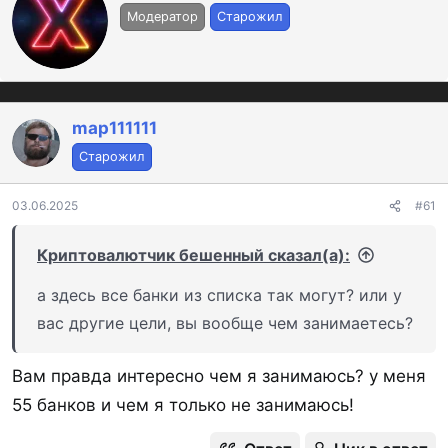
в
пользоваться услугами кредитных учреждений в
Модератор
Старожил
т
любой точке страны дистанционно.
о
р
Ниже список банков и инструкция о регистрации
в ЕБС. Есть также
наглядная инструкция от ББР
map111111
банка
(в pdf). Можно использовать ее для
Старожил
регистрации в других банках.
03.06.2025
#61
1. Регистрация в ЕБС:
Криптовалютчик бешенный сказал(а):
а здесь все банки из списка так могут? или у
1.1. Нужна подтвержденная учетная запись на
вас другие цели, вы вообще чем занимаетесь?
Госуслугах,
если она уже есть, то пропускаем
пункт, если нет, то подтверждаем через
банк
или
Вам правда интересно чем я занимаюсь? у меня
по
почте
или через
центры обслуживания
.
55 банков и чем я только не занимаюсь!
1.2. Нужно сдать биометрию.