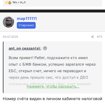
Nix
и
m_rt
Р
е
а
к
map111111
ц
Старожил
и
и
:
04.07.2025
#75
ant_on сказал(а):
Всем привет! Ребят, подскажите кто имел
опыт с БЖФ банком, успешно зарегался через
ЕБС, открыл счет, ничего не переводил и
через день пришло смс, что доступ к ДБО
ограничен, обратиться в офис, счет видимо
Нажмите, чтобы раскрыть...
удалили, т.к. при вводе перевода по сбп по
номеру телефона меня там нет.
Номер счёта виден в личном кабинете налоговой
Похожая фигня с банком Новиком, регался