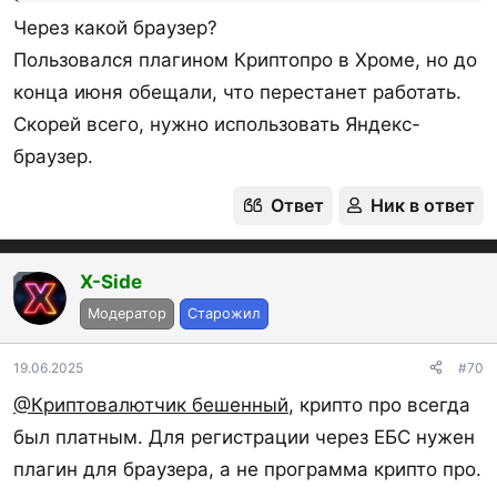
Через какой браузер?
Пользовался плагином Криптопро в Хроме, но до
Приморье
У
конца июня обещали, что перестанет работать.
Скорей всего, нужно использовать Яндекс-
браузер.
Примсоцбанк
ИБ
У
Ответ
Ник в ответ
Прио-Внешторгбанк
ПСБ
ИБ
У
X-Side
OP
ПСКБ
Модератор
Старожил
Райффайзенбанк
ИБ и МБ
У
19.06.2025
#70
РБА банк
@Криптовалютчик бешенный
, крипто про всегда
Реалист банк
ИБ
У
был платным. Для регистрации через ЕБС нужен
Ренессанс Банк
МП
плагин для браузера, а не программа крипто про.
Россия
ИБ
У