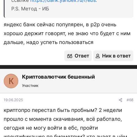
Итуруп банк
Н
P.S. Метод - ИБ
яндекс банк сейчас популярен, в р2р очень
Контур Банк
У
хорошо держит говорят, не знаю что будет с ним
дальше, надо успеть пользоваться
Кредит Урал банк
ИБ
У
Ответ
Ник в ответ
Кубань кредит банк
ИБ
У
Кузнецкбизнесбанк
У
Криптовалютчик бешенный
К
Левобережный банк
ИБ
У
Участник
Локо-банк
ИБ
У
19.06.2025
#68
Металлинвестбанк
Н
криптопро перестал быть пробным? 2 недели
прошло с момента скачивания, всё работало,
сегодня не могу войти в ебс, пройти
Меткомбанк
У
идентификацию по биометрии? кто знает в чём