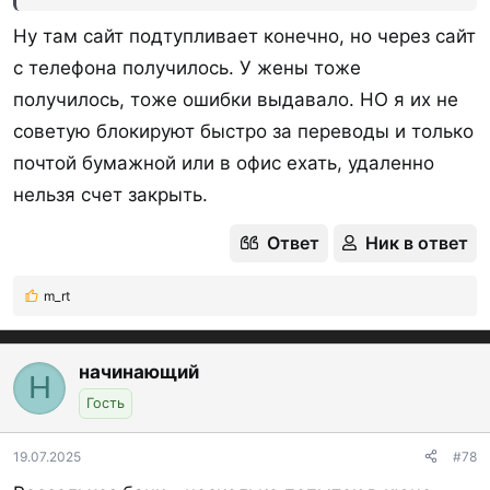
Ну там сайт подтупливает конечно, но через сайт
с телефона получилось. У жены тоже
получилось, тоже ошибки выдавало. НО я их не
советую блокируют быстро за переводы и только
почтой бумажной или в офис ехать, удаленно
нельзя счет закрыть.
Ответ
Ник в ответ
m_rt
Р
е
а
к
начинающий
Н
ц
Гость
и
и
:
19.07.2025
#78