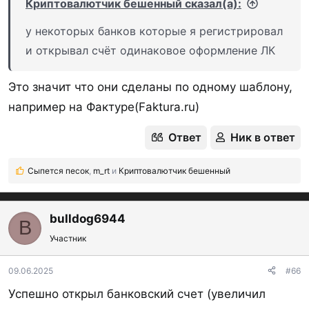
Акцепт
У
Криптовалютчик бешенный сказал(а):
Алеф-банк
Н
у некоторых банков которые я регистрировал
и открывал счёт одинаковое оформление ЛК
Альфа-Банк
ИБ
У
В
АТБ
ИБ
Это значит что они сделаны по одному шаблону,
р
например на Фактуре(Faktura.ru)
Банк Казани
Ответ
Ник в ответ
ББР Банк
У
Сыпется песок
,
m_rt
и
Криптовалютчик бешенный
Р
е
БЖФ банк
а
к
bulldog6944
B
ц
Участник
и
И
и
БКС банк
ИБ и МБ
:
09.06.2025
#66
М
Успешно открыл банковский счет (увеличил
ВБРР