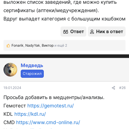
выложен список заведений, где можно купить
сертификаты (аптеки/медучреждения).
Вдруг выпадет категория с большущим кэшбэком
Ответ
Ник в ответ
Fonarik
,
NadyYak
,
Виктор
и ещё 2
Р
е
а
к
Медведь
ц
Старожил
и
и
:
19.01.2024
#26
Просьба добавить в медцентры/анализы.
Гемотест
https://gemotest.ru/
KDL
https://kdl.ru/
CMD
https://www.cmd-online.ru/