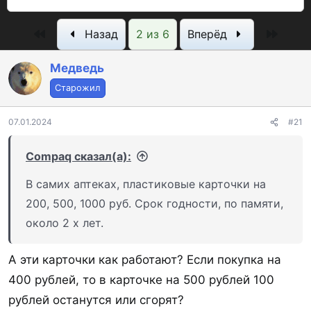
в
а
р
т
т
о
Первый
Посл
Назад
2 из 6
Вперёд
о
а
с
р
н
м
Медведь
т
а
о
Старожил
е
ч
т
м
а
р
07.01.2024
#21
ы
л
ы
а
Compaq сказал(а):
В самих аптеках, пластиковые карточки на
200, 500, 1000 руб. Срок годности, по памяти,
около 2 х лет.
А эти карточки как работают? Если покупка на
400 рублей, то в карточке на 500 рублей 100
рублей останутся или сгорят?