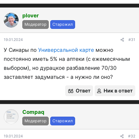
plover
Модератор
Старожил
19.01.2024
#31
У Синары по
Универсальной карте
можно
постоянно иметь 5% на аптеки (с ежемесячным
выбором), но дурацкое разбавление 70/30
заставляет задуматься - а нужно ли оно?
Ответ
Ник в ответ
Compaq
Модератор
Старожил
19.01.2024
#32