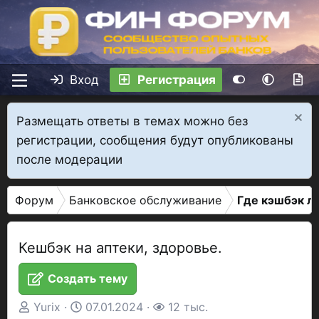
Вход
Регистрация
Размещать ответы в темах можно без
регистрации, сообщения будут опубликованы
после модерации
Форум
Банковское обслуживание
Где кэшбэк л
Кешбэк на аптеки, здоровье.
Создать тему
А
Д
П
Yurix
07.01.2024
12 тыс.