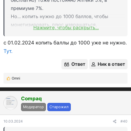
премиуме 7%.
Но... копить нужно до 1000 баллов, чтобы
монетизировать, плюс извращаться,
Нажмите, чтобы раскрыть...
подгадывая покупку в категории с 1% в
текущем месяце на сумму накопленного
c 01.02.2024 копить баллы до 1000 уже не нужно.
кешбека, тогда в следующем получишь.
Тут.
Забросили мы все карты МКБ и вышли из их
Ответ
Ник в ответ
премиума.
Omni
Р
е
а
к
Compaq
ц
Модератор
Старожил
и
и
:
10.03.2024
#40