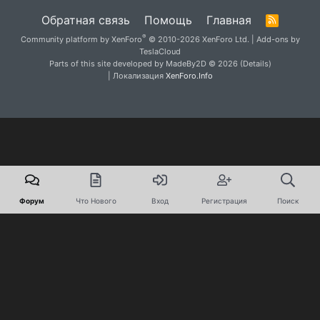
Обратная связь
Помощь
Главная
R
S
®
Community platform by XenForo
© 2010-2026 XenForo Ltd.
|
Add-ons by
S
TeslaCloud
Parts of this site developed by
MadeBy2D
© 2026 (
Details
)
| Локализация
XenForo.Info
Форум
Что Нового
Вход
Регистрация
Поиск