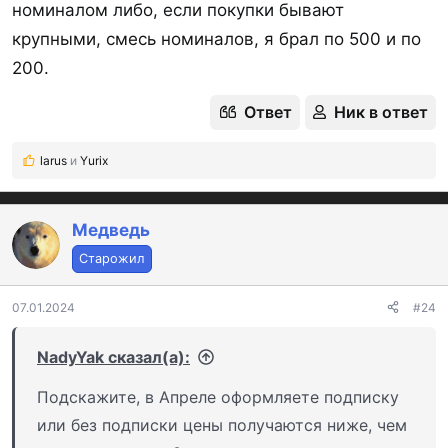
номиналом либо, если покупки бывают
крупными, смесь номиналов, я брал по 500 и по
200.
Ответ
Ник в ответ
larus
и
Yurix
Р
е
а
к
Медведь
ц
Старожил
и
и
:
07.01.2024
#24
NadyYak сказал(а):
Подскажите, в Апреле оформляете подписку
или без подписки цены получаются ниже, чем