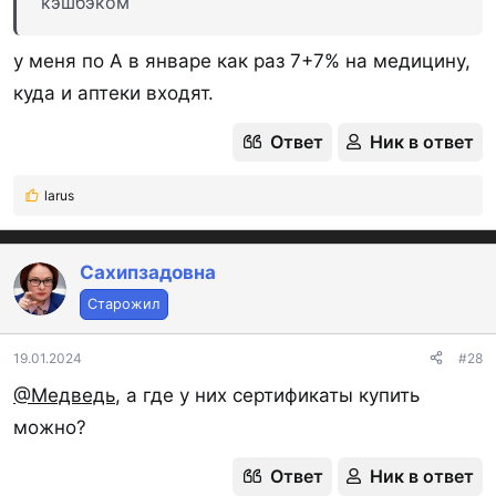
кэшбэком
у меня по А в январе как раз 7+7% на медицину,
куда и аптеки входят.
Ответ
Ник в ответ
larus
Р
е
а
к
Сахипзадовна
ц
Старожил
и
и
:
19.01.2024
#28
@Медведь
, а где у них сертификаты купить
можно?
Ответ
Ник в ответ