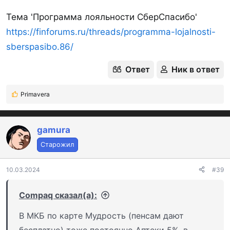
Тема 'Программа лояльности СберСпасибо'
https://finforums.ru/threads/programma-lojalnosti-
sberspasibo.86/
Ответ
Ник в ответ
Primavera
Р
е
а
к
gamura
ц
Старожил
и
и
:
10.03.2024
#39
Compaq сказал(а):
В МКБ по карте Мудрость (пенсам дают
бесплатно) тоже постоянно Аптеки 5%, в