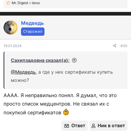
Mr. Digest
и
larus
Р
е
а
к
Медведь
ц
Старожил
и
и
:
19.01.2024
#30
Сахипзадовна сказал(а):
@Медведь
, а где у них сертификаты купить
можно?
АААА. Я неправильно понял. Я думал, что это
просто список медцентров. Не связал их с
покупкой сертификатов
Ответ
Ник в ответ