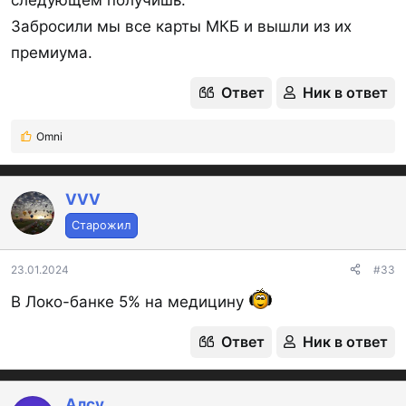
Забросили мы все карты МКБ и вышли из их
премиума.
Ответ
Ник в ответ
Omni
Р
е
а
к
VVV
ц
Старожил
и
и
:
23.01.2024
#33
В Локо-банке 5% на медицину
Ответ
Ник в ответ
Алсу