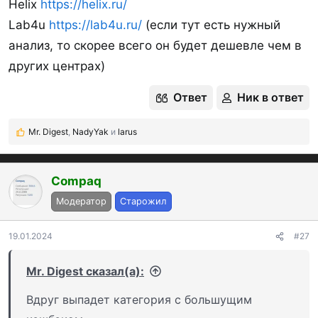
Helix
https://helix.ru/
Lab4u
https://lab4u.ru/
(если тут есть нужный
анализ, то скорее всего он будет дешевле чем в
других центрах)
Ответ
Ник в ответ
Mr. Digest
,
NadyYak
и
larus
Р
е
а
к
Compaq
ц
Модератор
Старожил
и
и
:
19.01.2024
#27
Mr. Digest сказал(а):
Вдруг выпадет категория с большущим