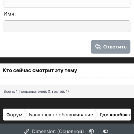
12
Courier New
Уменьшить отступ
По правому краю
Заголовок 2
15
Georgia
Имя
Выравнивание текста
Заголовок 3
18
Tahoma
22
Times New Roman
26
Trebuchet MS
Ответить
Verdana
Кто сейчас смотрит эту тему
Всего: 1 (пользователей: 0, гостей: 1)
Форум
Банковское обслуживание
Где кэшбэк л
Dimension (Основной)