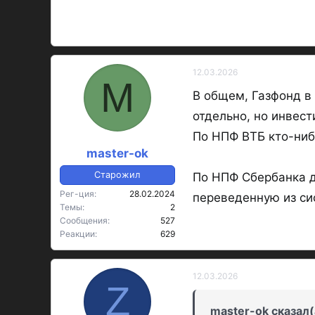
12.03.2026
M
В общем, Газфонд в
отдельно, но инвес
По НПФ ВТБ кто-ниб
master-ok
Старожил
По НПФ Сбербанка д
Рег-ция
28.02.2024
переведенную из си
Темы
2
Сообщения
527
Реакции
629
12.03.2026
Z
master-ok сказал(