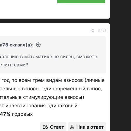
#781
a78 сказал(а):
жалению в математике не силен, сможете
слить сами?
 год по всем трем видам взносов (личные
тельные взносы, единовременный взнос,
ительные стимулирующие взносы)
ат инвестирования одинаковый:
747%
годовых
Ответ
Ник в ответ