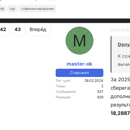
пф
пдс
софинансирование
42
43
Вперёд
12.03.2026
M
Deny
К со
master-ok
вычи
Старожил
За 2025
Рег-ция
28.02.2024
Темы
2
сберега
Сообщения
527
дополн
Реакции
629
результ
18,288