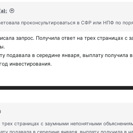
а):
ветовала проконсультироваться в СФР или НПФ по поря
аписала запрос. Получила ответ на трех страницах 
ы.
ту подавала в середине января, выплату получила в
 год инвестирования.
а трех страницах с заумными непонятными объяснения
ату подавала в середине января, выплату получила в н