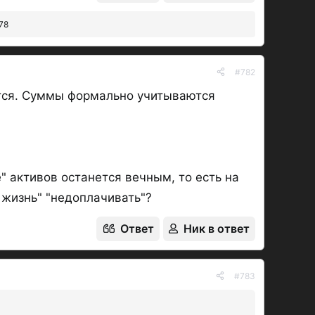
78
#782
ется. Суммы формально учитываются
 активов останется вечным, то есть на
жизнь" "недоплачивать"?
Ответ
Ник в ответ
#783