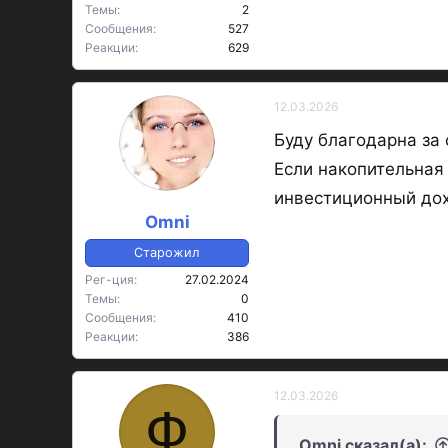
Темы
2
Сообщения
527
Реакции
629
12.03.2026
Буду благодарна за 
Если накопительная
инвестиционный до
Omni
Старожил
Рег-ция
27.02.2024
Темы
0
Сообщения
410
Реакции
386
12.03.2026
Ф
Omni сказал(а):