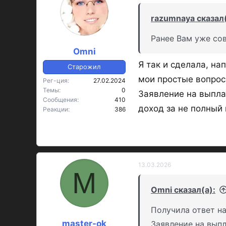
razumnaya сказал(
Ранее Вам уже со
Omni
Я так и сделала, н
Старожил
мои простые вопрос
Рег-ция
27.02.2024
Темы
0
Заявление на выпла
Сообщения
410
доход за не полный
Реакции
386
13.03.2026
M
Omni сказал(а):
Получила ответ н
master-ok
Заявление на выпл