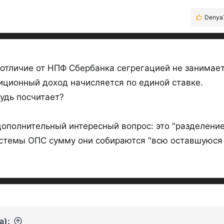
Denya
Р
е
а
к
ц
 отличие от НПФ Сбербанка сегрегацией не занима
и
и
тиционный доход начисляется по единой ставке.
:
удь посчитает?
ополнительный интересный вопрос: это "разделение"
стемы ОПС сумму они собираются "всю оставшуюся 
а):