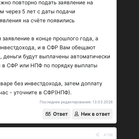
можно повторно подать заявление на
м через 5 лет с даты подачи
аявления на счёте появились
заявление в конце прошлого года, а
инвестдохода, и в СФР Вам обещают
о, деньги будут выплачены автоматически
я в СФР или НПФ по порядку выплаты
варе без инвестдохода, затем доплату
час - уточните в СФР(НПФ).
Последнее редактирование:
13.03.2026
Ответ
Ник в ответ
#788