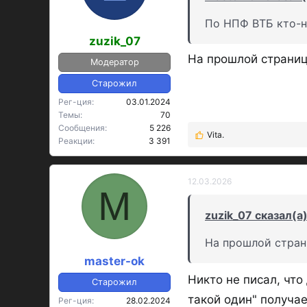
По НПФ ВТБ кто-н
zuzik_07
На прошлой странице
Модератор
Старожил
Рег-ция
03.01.2024
Темы
70
Сообщения
5 226
Vita.
Р
Реакции
3 391
е
а
к
12.03.2026
M
ц
и
zuzik_07 сказал(а)
и
:
На прошлой страни
master-ok
Никто не писал, что
Старожил
такой один" получае
Рег-ция
28.02.2024