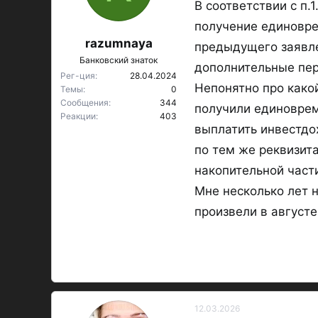
В соответствии с п.
:
получение единовре
razumnaya
предыдущего заявле
Банковский знаток
дополнительные пер
Рег-ция
28.04.2024
Непонятно про како
Темы
0
Сообщения
344
получили единоврем
Реакции
403
выплатить инвестдох
по тем же реквизит
накопительной част
Мне несколько лет 
произвели в августе
12.03.2026