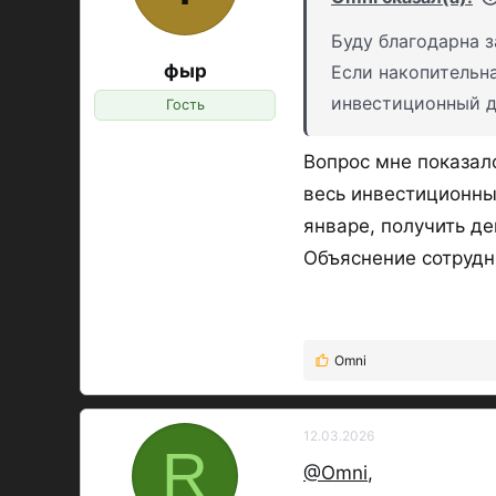
Буду благодарна з
фыр
Если накопительна
инвестиционный 
Гость
Вопрос мне показал
весь инвестиционны
январе, получить де
Объяснение сотрудн
Omni
Р
е
а
к
12.03.2026
R
ц
@Omni
,
и
и