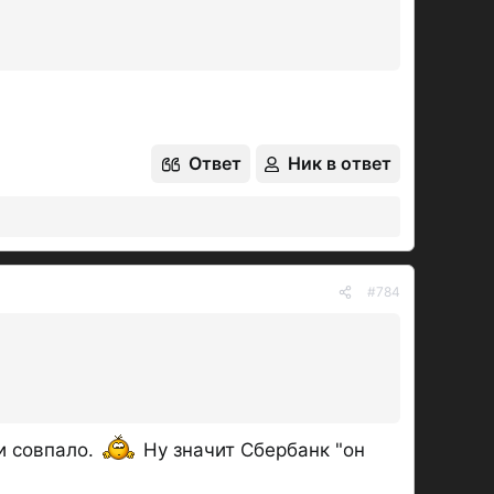
Ответ
Ник в ответ
#784
и совпало.
Ну значит Сбербанк "он