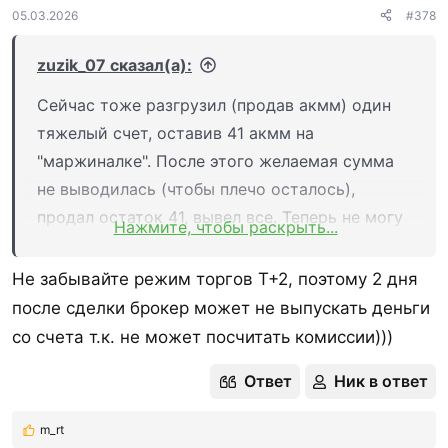
:
05.03.2026
#378
zuzik_07 сказал(а):
Сейчас тоже разгрузил (продав акмм) один
тяжелый счет, оставив 41 акмм на
"маржиналке". После этого желаемая сумма
не выводилась (чтобы плечо осталось),
продал остаток 41, вывел все. Теперь не могу
Нажмите, чтобы раскрыть...
купить в маржу по этому счету. По другим
счетам дает. Их-за того, что расчеты по счету
Не забывайте режим торгов Т+2, поэтому 2 дня
не завершены - нет на нем маржиналки?
после сделки брокер может не выпускать деньги
Надеюсь на это, завтра проверю.
со счета т.к. не может посчитать комиссии)))
Ответ
Ник в ответ
m_rt
Р