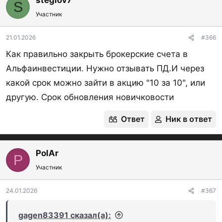
steglov7
S
ц
Участник
и
и
:
21.01.2026
#366
Как правильно закрыть брокерские счета в
Альфаинвестиции. Нужно отзывать ПД.И через
какой срок можно зайти в акцию "10 за 10", или
другую. Срок обновления новичковости
Ответ
Ник в ответ
PolAr
P
Участник
24.01.2026
#367
gagen83391 сказал(а):