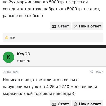
на 2ух маржиналка до 5000тр, на третьем
сегодня хотел тоже набрать до 5000тр, не дает,
раньше все ок было
Ответ
Ник в ответ
m_rt
Р
е
а
к
KeyCD
K
ц
Участник
и
и
:
02.03.2026
#375
Написал в чат, ответили что в связи с
нарушением пунктов 4.25 и 22.10 меня лишили
маржинальной торговли навсегда)))
Ответ
Ник в ответ