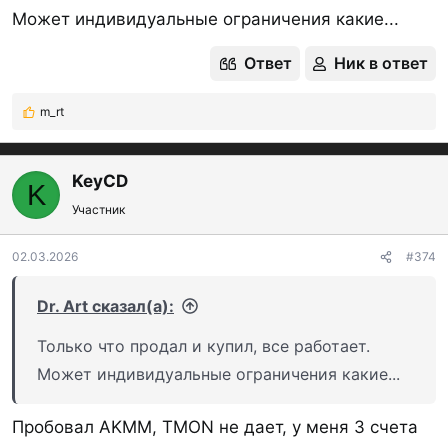
Может индивидуальные ограничения какие...
Ответ
Ник в ответ
m_rt
Р
е
а
к
KeyCD
K
ц
Участник
и
и
:
02.03.2026
#374
Dr. Art сказал(а):
Только что продал и купил, все работает.
Может индивидуальные ограничения какие...
Пробовал AKMM, TMON не дает, у меня 3 счета