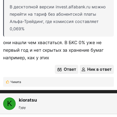
В десктопной версии invest.alfabank.ru можно
перейти на тариф без абонентской платы
Альфа-Трейдинг, где комиссия составляет
0,069%
они нашли чем хвастаться. В БКС 0% уже не
первый год и нет скрытых за хранение бумаг
например, как у этих
Ответ
Ник в ответ
Чикита
Р
е
а
к
kioratsu
K
ц
Гуру
и
и