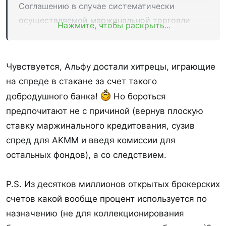
Соглашению в случае систематически
осуществляемой маржинальной торговли
Нажмите, чтобы раскрыть...
(возникновения или увеличения Клиентом
непокрытой позиции) по одному или
нескольким инструментам,
в отношении
Чувствуется, Альфу достали хитрецы, играющие
сделок с которыми установлены льготные
на спреде в стакане за счет такого
тарифные условия (в том числе отсутствует
добродушного банка!
Но бороться
комиссия Банка)
, в случае:
предпочитают не с причиной (вернув плоскую
* Неоднократного превышения в течение
ставку маржинального кредитования, сузив
любого периода действия Генерального
спред для AKMM и введя комиссии для
Соглашения объема совершенных сделок
остальных фондов), а со следствием.
Клиента по одному или нескольким
инструментам за соответствующий день над
P.S. Из десятков миллионов открытых брокерских
лимитом в размере 0,5% объема совершенных
счетов какой вообще процент используется по
сделок по инструменту на организованных
назначению (не для коллекционирования
торгах у одного организатора торговли за