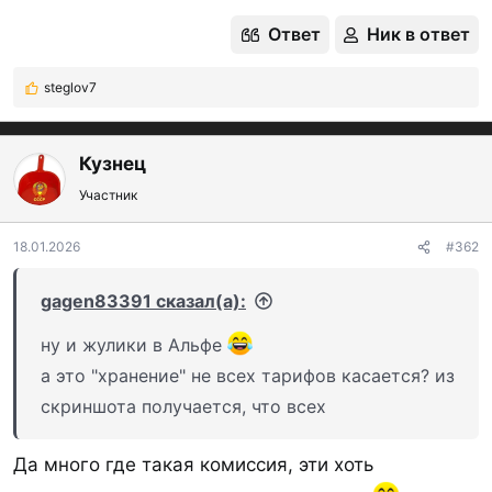
Ответ
Ник в ответ
steglov7
Р
е
а
к
Кузнец
ц
Участник
и
и
:
18.01.2026
#362
gagen83391 сказал(а):
ну и жулики в Альфе
а это "хранение" не всех тарифов касается? из
скриншота получается, что всех
Да много где такая комиссия, эти хоть