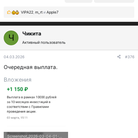
VIPA22
,
m_rt
и
Apple7
Р
е
а
к
Чикита
Ч
ц
Активный пользователь
и
и
:
04.03.2026
#376
Очередная выплата.
Вложения
Screenshot_2026-03-04-01-38-10-48_f6bb4861a0ebf6c0874c87305babc422.webp