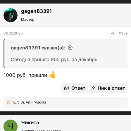
а
к
gagen83391
ц
Мастер
и
и
:
06.02.2026
#369
gagen83391 сказал(а):
Сегодня пришло 900 руб. за декабрь
1000 руб. пришли
Ответ
Ник в ответ
m_rt
,
Dr. Art
и
Чикита
Р
е
а
к
Чикита
Ч
ц
Активный пользователь