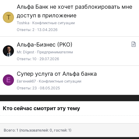
Альфа Банк не хочет разблокировать мне
доступ в приложение
T
Toshka
Конфликтные ситуации
Ответы
2
13.04.2026
Альфа-Бизнес (РКО)
т
Mr. Digest
Предпринимателям
Ответы
10
29.07.2026
а
т
Супер услуга от Альфа банка
ь
Е
Евгений67
Конфликтные ситуации
я
Ответы
23
08.05.2025
Кто сейчас смотрит эту тему
Всего: 1 (пользователей: 0, гостей: 1)