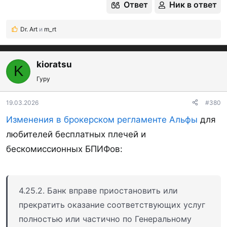
Ответ
Ник в ответ
Dr. Art
и
m_rt
Р
е
а
к
kioratsu
K
ц
Гуру
и
и
:
19.03.2026
#380
Изменения в брокерском регламенте Альфы
для
любителей бесплатных плечей и
бескомиссионных БПИФов:
4.25.2. Банк вправе приостановить или
прекратить оказание соответствующих услуг
полностью или частично по Генеральному