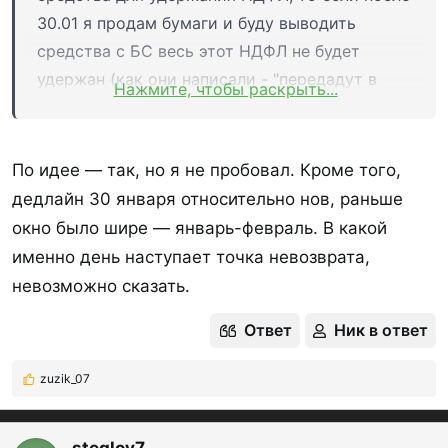
30.01 я продам бумаги и буду выводить
средства с БС весь этот НДФЛ не будет
удержан (как они написали - "передадут в
Нажмите, чтобы раскрыть...
ФНС для самостоятельной уплаты"), а будет
удерживаться только текущий НДФЛ от
прибыли с операций?
По идее — так, но я не пробовал. Кроме того,
дедлайн 30 января относительно нов, раньше
окно было шире — январь-февраль. В какой
именно день наступает точка невозврата,
невозможно сказать.
Ответ
Ник в ответ
zuzik_07
Р
е
а
к