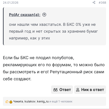
:
24.01.2026
#368
PolAr сказал(а):
они нашли чем хвастаться. В БКС 0% уже не
первый год и нет скрытых за хранение бумаг
например, как у этих
Если бы БКС не плодил полуботов,
рекламирующих его по форумам, то можно было
бы рассмотреть и его! Репутационный риск сами
себе создают.
Ответ
Ник в ответ
Чикита
,
kulakov
,
kenig_ru
и ещё 1 человек
Р
е