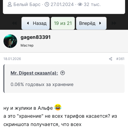
А
Д
П
Белый Барс
27.01.2024
32 тыс.
в
а
р
т
т
о
Первый
Посл
Назад
19 из 21
Вперёд
о
а
с
р
н
м
gagen83391
т
а
о
Мастер
е
ч
т
м
а
р
18.01.2026
#361
ы
л
ы
а
Mr. Digest сказал(а):
0.06% годовых за хранение
ну и жулики в Альфе
а это "хранение" не всех тарифов касается? из
скриншота получается, что всех