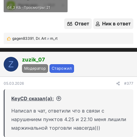
64,3 КБ · Просмотры: 21
Ответ
Ник в ответ
gagen83391
,
Dr. Art
и
m_rt
Р
е
а
к
zuzik_07
Z
ц
Модератор
Старожил
и
и
:
05.03.2026
#377
KeyCD сказал(а):
Написал в чат, ответили что в связи с
нарушением пунктов 4.25 и 22.10 меня лишили
маржинальной торговли навсегда)))