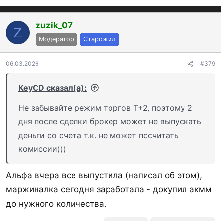
е
а
к
zuzik_07
Z
ц
Модератор
Старожил
и
и
:
06.03.2026
#379
KeyCD сказал(а):
Не забывайте режим торгов Т+2, поэтому 2
дня после сделки брокер может не выпускать
деньги со счета т.к. не может посчитать
комиссии)))
Альфа вчера все выпустила (написал об этом),
маржиналка сегодня заработала - докупил акмм
до нужного количества.