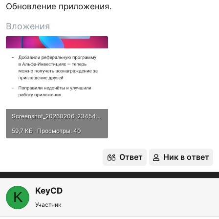
Обновление приложения.
Вложения
Screenshot_20260206-234547.webp
59,7 КБ · Просмотры: 40
Ответ
Ник в ответ
KeyCD
K
Участник