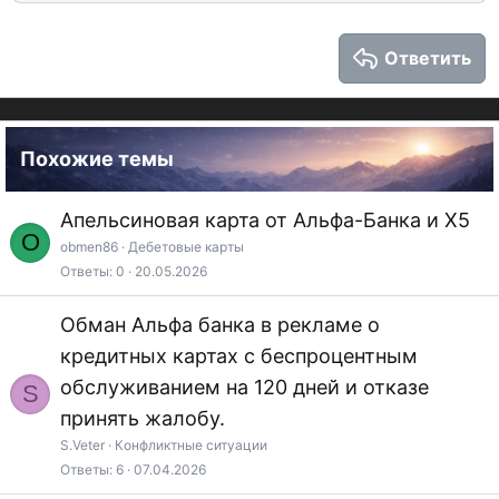
противодействии неправомерному
26
Trebuchet MS
использованию инсайдерской информации и
Ответить
Verdana
манипулированию рынком».
Похожие темы
Апельсиновая карта от Альфа-Банка и Х5
O
obmen86
Дебетовые карты
Ответы
0
20.05.2026
Обман Альфа банка в рекламе о
кредитных картах с беспроцентным
обслуживанием на 120 дней и отказе
S
принять жалобу.
S.Veter
Конфликтные ситуации
Ответы
6
07.04.2026