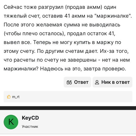
Сейчас тоже разгрузил (продав акмм) один
тяжелый счет, оставив 41 акмм на "маржиналке".
После этого желаемая сумма не выводилась
(чтобы плечо осталось), продал остаток 41,
вывел все. Теперь не могу купить в маржу по
этому счету. По другим счетам дает. Их-за того,
что расчеты по счету не завершены - нет на нем
маржиналки? Надеюсь на это, завтра проверю.
Ответ
Ник в ответ
m_rt
Р
е
а
к
KeyCD
K
ц
Участник
и
и