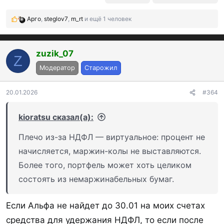
Арго
,
steglov7
,
m_rt
и ещё 1 человек
Р
е
а
к
zuzik_07
Z
ц
Модератор
Старожил
и
и
:
20.01.2026
#364
kioratsu сказал(а):
Плечо из-за НДФЛ — виртуальное: процент не
начисляется, маржин-колы не выставляются.
Более того, портфель может хоть целиком
состоять из немаржинабельных бумаг.
Если Альфа не найдет до 30.01 на моих счетах
средства для удержания НДФЛ, то если после