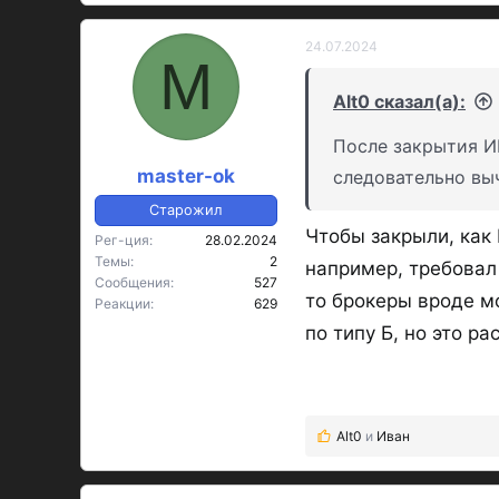
24.07.2024
M
Alt0 сказал(а):
После закрытия ИИ
master-ok
следовательно вы
Старожил
Чтобы закрыли, как 
Рег-ция
28.02.2024
Темы
2
например, требовал
Сообщения
527
то брокеры вроде мо
Реакции
629
по типу Б, но это р
Alt0
и
Иван
Р
е
а