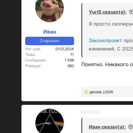
ц
и
YuriS сказал(а):
и
:
Я просто скопиру
Иван
Законопроект
про
Старожил
изменений. С 2025
Рег-ция
01.01.2024
Темы
11
Сообщения
1 098
Понятно. Никакого 
Реакции
682
gensek_USSR
Р
е
а
к
09.07.2024
ц
и
Иван сказал(а):
и