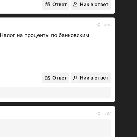
Ответ
Ник в ответ
#86
е Налог на проценты по банковским
Ответ
Ник в ответ
#87