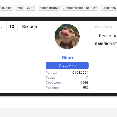
вычет
иис
иис3
инвестиции
инвестиционный счёт
налоговы
..
10
Вперёд
09.07.2024
OP
...бегло 
выключат 
Иван
Старожил
Рег-ция
01.01.2024
Темы
11
Сообщения
1 098
Реакции
682