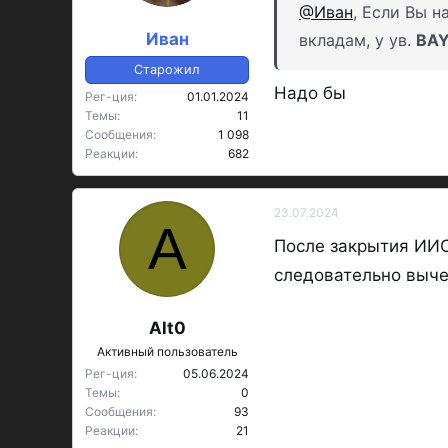
@Иван
, Если Вы н
Иван
вкладам, у ув.
BA
Старожил
Надо бы
Рег-ция
01.01.2024
Темы
11
Сообщения
1 098
Реакции
682
23.07.2024
A
После закрытия ИИС,
следовательно выче
Alt0
Активный пользователь
Рег-ция
05.06.2024
Темы
0
Сообщения
93
Реакции
21