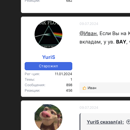
Реакции
682
09.07.2024
@Иван
, Если Вы на
вкладам, у ув.
BAY
,
YuriS
Старожил
Рег-ция
11.01.2024
Темы
1
Сообщения
898
Иван
Р
Реакции
456
е
а
к
09.07.2024
OP
ц
и
YuriS сказал(а):
и
: