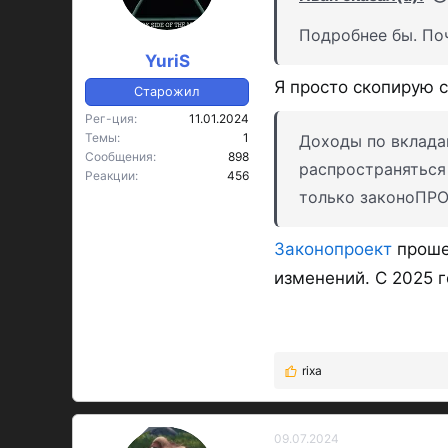
Подробнее бы. Поч
YuriS
Я просто скопирую с
Старожил
Рег-ция
11.01.2024
Темы
1
Доходы по вкладам
Сообщения
898
распространяться
Реакции
456
только законоПРОЕ
Законопроект
проше
изменений. С 2025 г
rixa
Р
е
а
к
09.07.2024
OP