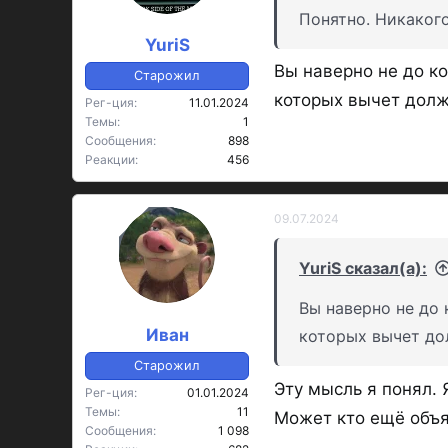
:
Понятно. Никакого
YuriS
Вы наверно не до к
Старожил
которых вычет долже
Рег-ция
11.01.2024
Темы
1
Сообщения
898
Реакции
456
09.07.2024
OP
YuriS сказал(а):
Вы наверно не до 
Иван
которых вычет дол
Старожил
Эту мысль я понял. 
Рег-ция
01.01.2024
Темы
11
Может кто ещё объя
Сообщения
1 098