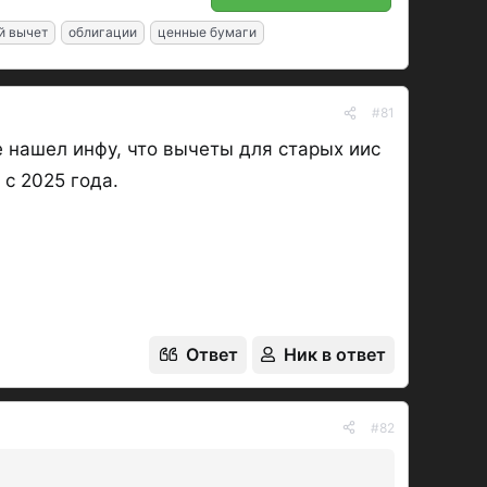
й вычет
облигации
ценные бумаги
#81
не нашел инфу, что вычеты для старых иис
с 2025 года.
Ответ
Ник в ответ
#82