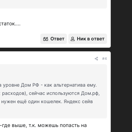
аток....
Ответ
Ник в ответ
#4
 уровне Дом РФ - как альтернатива ему.
 расходов), сейчас используются Дом.рф,
) нужен ещё один кошелек. Яндекс сейв
е-где выше, т.к. можешь попасть на