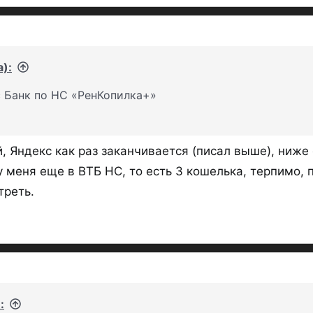
а):
с Банк по НС «РенКопилка+»
 Яндекс как раз заканчивается (писал выше), ниже 
у меня еще в ВТБ НС, то есть 3 кошелька, терпимо,
треть.
: