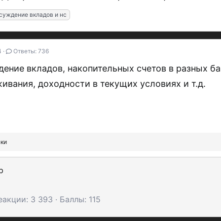
суждение вкладов и нс
4
Ответы: 736
ение вкладов, накопительных счетов в разных б
ивания, доходности в текущих условиях и т.д.
ки
р
еакции
3 393
Баллы
115