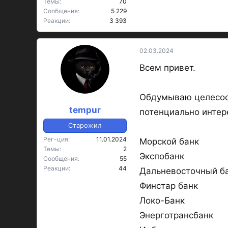
Темы
70
Сообщения
5 229
Реакции
3 393
02.03.2024
Всем привет.
Обдумываю целесооб
tempur
потенциально интер
Старожил
Рег-ция
11.01.2024
Морской банк
Темы
2
Экспобанк
Сообщения
55
Реакции
44
Дальневосточный б
Финстар банк
Локо-Банк
Энерготрансбанк