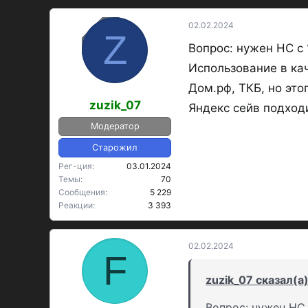
02.02.2024
OP
Z
Вопрос: нужен НС с 
Использование в ка
Дом.рф, ТКБ, но эт
zuzik_07
Яндекс сейв подходи
Модератор
Старожил
Рег-ция
03.01.2024
Темы
70
Сообщения
5 229
Реакции
3 393
02.02.2024
F
zuzik_07 сказал(а)
Вопрос: нужен НС