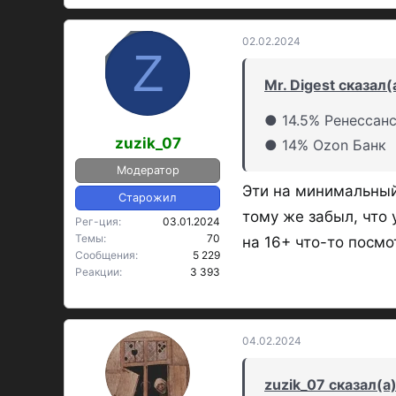
02.02.2024
OP
Z
Mr. Digest сказал(
● 14.5% Ренессан
zuzik_07
● 14% Ozon Банк
Модератор
Эти на минимальный,
Старожил
тому же забыл, что 
Рег-ция
03.01.2024
Темы
70
на 16+ что-то посмо
Сообщения
5 229
Реакции
3 393
04.02.2024
zuzik_07 сказал(а)