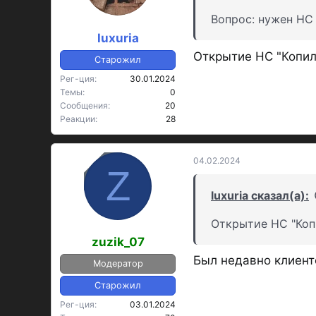
Вопрос: нужен НС 
luxuria
Открытие НС "Копилк
Старожил
Рег-ция
30.01.2024
Темы
0
Сообщения
20
Реакции
28
04.02.2024
OP
Z
luxuria сказал(а):
Открытие НС "Копи
zuzik_07
Был недавно клиент
Модератор
Старожил
Рег-ция
03.01.2024