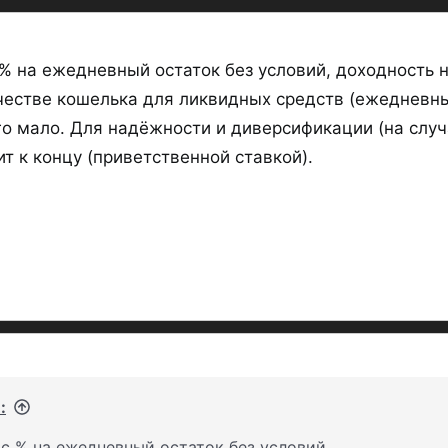
% на ежедневный остаток без условий, доходность н
честве кошелька для ликвидных средств (ежедневны
ого мало. Для надёжности и диверсификации (на слу
т к концу (приветственной ставкой).
:
 с % на ежедневный остаток без условий