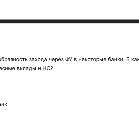
разность захода через ФУ в некоторые банки. В как
есные вклады и НС?
анк