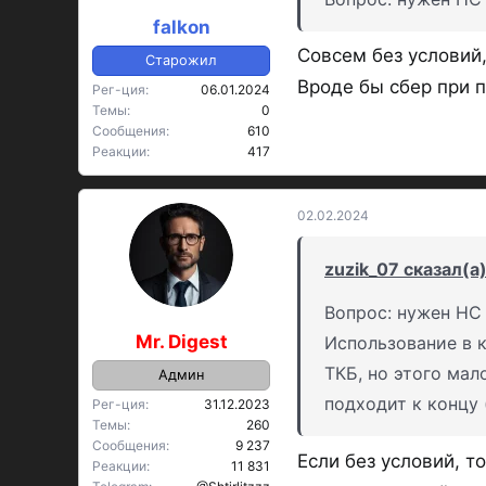
falkon
Совсем без условий,
Старожил
Вроде бы сбер при п
Рег-ция
06.01.2024
Темы
0
Сообщения
610
Реакции
417
02.02.2024
zuzik_07 сказал(а)
Вопрос: нужен НС 
Mr. Digest
Использование в 
ТКБ, но этого мал
Админ
подходит к концу 
Рег-ция
31.12.2023
Темы
260
Сообщения
9 237
Если без условий, т
Реакции
11 831