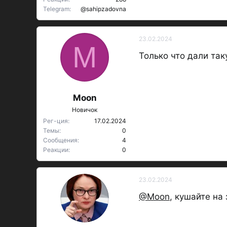
Telegram
@sahipzadovna
23.02.2024
M
Только что дали так
Moon
Новичок
Рег-ция
17.02.2024
Темы
0
Сообщения
4
Реакции
0
23.02.2024
@Moon
, кушайте на