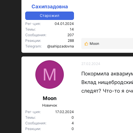
Сахипзадовна
Старожил
Рег-ция
04.01.2024
Темы
14
Сообщения
207
Реакции
288
Moon
Р
Telegram
@sahipzadovna
е
а
к
27.02.2024
M
ц
Покормила аквариум
и
и
Вклад нищебродский
:
следят? Что-то я очк
Moon
Новичок
Рег-ция
17.02.2024
Темы
0
Сообщения
4
Реакции
0