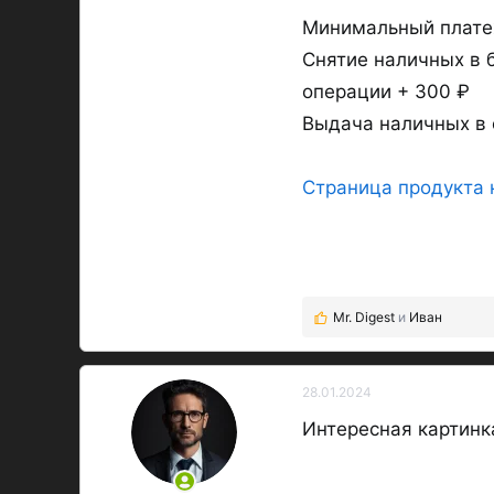
Минимальный платеж
Снятие наличных в 
операции + 300 ₽
Выдача наличных в 
Страница продукта 
Mr. Digest
и
Иван
Р
е
а
к
28.01.2024
ц
Интересная картинка
и
и
: