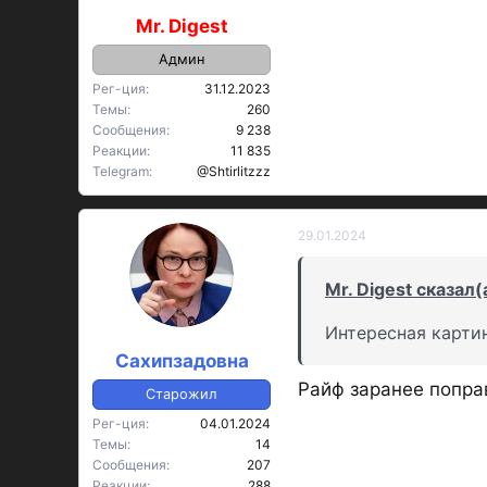
Mr. Digest
Админ
Рег-ция
31.12.2023
Темы
260
Сообщения
9 238
Реакции
11 835
Telegram
@Shtirlitzzz
29.01.2024
Mr. Digest сказал(
Интересная картин
Сахипзадовна
Райф заранее попра
Старожил
Рег-ция
04.01.2024
Темы
14
Сообщения
207
Реакции
288