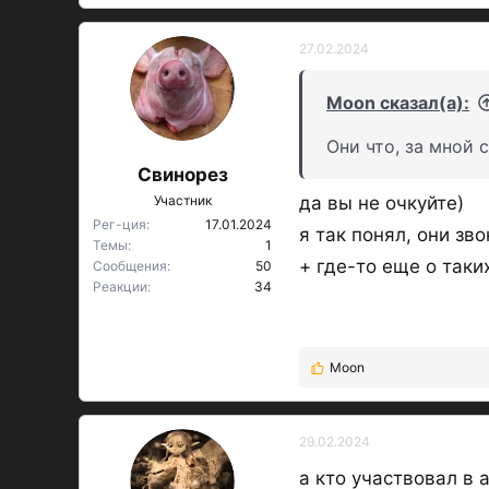
27.02.2024
Moon сказал(а):
Они что, за мной с
Свинорез
Участник
да вы не очкуйте)
Рег-ция
17.01.2024
я так понял, они з
Темы
1
+ где-то еще о таки
Сообщения
50
Реакции
34
Moon
Р
е
а
к
29.02.2024
ц
а кто участвовал в 
и