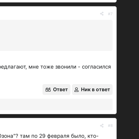
#7
редлагают, мне тоже звонили - согласился
Ответ
Ник в ответ
#8
зона"? там по 29 февраля было, кто-