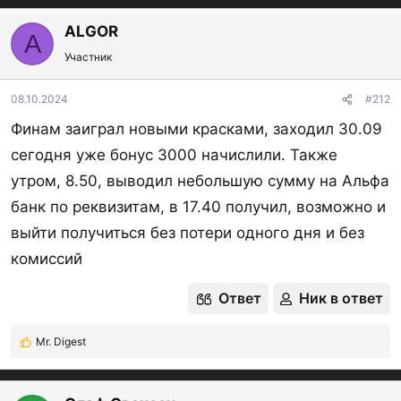
а
к
ALGOR
✓По умолчанию для акции и получения 30%
A
ц
Участник
годовых (!) подключают тариф
«Единый
и
и
Консультационный 2.0»:
стоимость 177₽/мес, по
:
08.10.2024
#212
нему комиссия за сделки ~0.11%. Сменить можно
Финам заиграл новыми красками, заходил 30.09
через 30 дней,
в т.ч. можно будет перейти на
сегодня уже бонус 3000 начислили. Также
бесплатный тариф. Все тарифы здесь
утром, 8.50, выводил небольшую сумму на Альфа
(
https://www.finam.ru/landings/tariffs/
),
банк по реквизитам, в 17.40 получил, возможно и
бесплатные - "Долгосрочный портфель" и
выйти получиться без потери одного дня и без
"Стратег".
комиссий
Есть отзыв, что 177 ₽ могут и не списать, если не
совершать сделки, по крайней мере, нашёл один
Ответ
Ник в ответ
такой отзыв.
Mr. Digest
Р
е
Страница акции
:
а
https://www.finam.ru/landings/interest-on-balance/
к