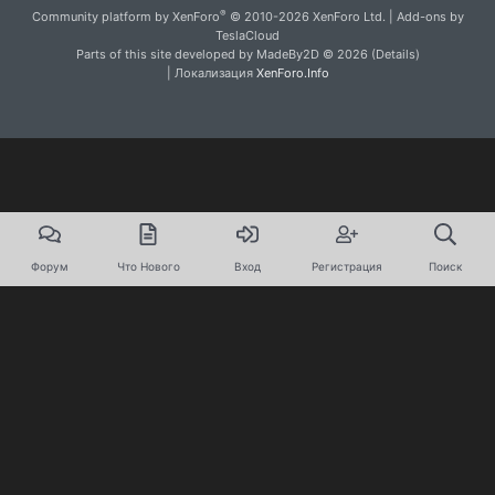
S
®
Community platform by XenForo
© 2010-2026 XenForo Ltd.
|
Add-ons by
S
TeslaCloud
Parts of this site developed by
MadeBy2D
© 2026 (
Details
)
| Локализация
XenForo.Info
Форум
Что Нового
Вход
Регистрация
Поиск