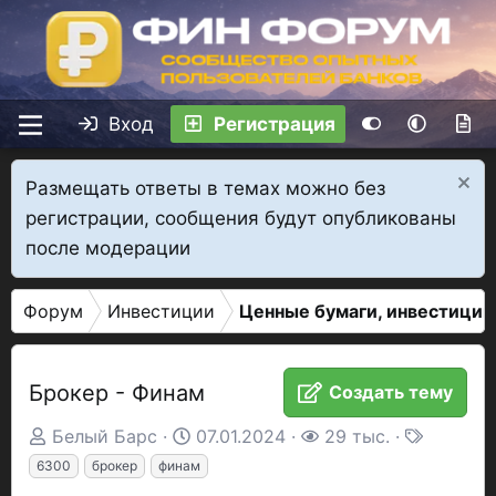
Вход
Регистрация
Размещать ответы в темах можно без
регистрации, сообщения будут опубликованы
после модерации
Форум
Инвестиции
Ценные бумаги, инвестиции
Брокер - Финам
Создать тему
А
Д
П
Т
Белый Барс
07.01.2024
29 тыс.
в
а
р
е
6300
брокер
финам
т
т
о
г