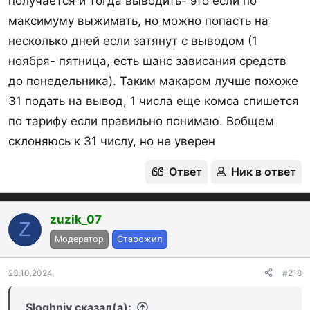
получается и тогда выводить- это если по
максимуму выжимать, но можно попасть на
несколько дней если затянут с выводом (1
ноября- пятница, есть шанс зависания средств
до понедельника). Таким макаром лучше похоже
31 подать на вывод, 1 числа еще комса спишется
по тарифу если правильно понимаю. Вобщем
склоняюсь к 31 числу, но не уверен
Ответ
Ник в ответ
zuzik_07
Z
Модератор
Старожил
23.10.2024
#218
Sloghniy сказал(а):