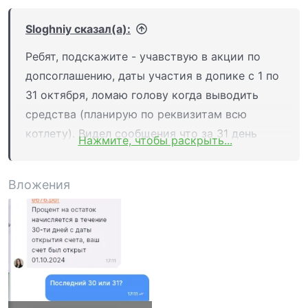
Sloghniy сказал(а):
Ребят, подскажите - учавствую в акции по
допсоглашению, даты участия в допике с 1 по
31 октября, ломаю голову когда выводить
средства (планирую по реквизитам всю
котлету). Видел сообщения что за 31 день
Нажмите, чтобы раскрыть...
начисляют - т.е. последний раз 1 ноября утром
начислят получается и тогда выводить- это
Вложения
если по максимуму выжимать, но можно
попасть на несколько дней если затянут с
выводом (1 ноября- пятница, есть шанс
зависания средств до понедельника). Таким
макаром лучше похоже 31 подать на вывод, 1
числа еще комса спишется по тарифу если
правильно понимаю. Вобщем склоняюсь к 31