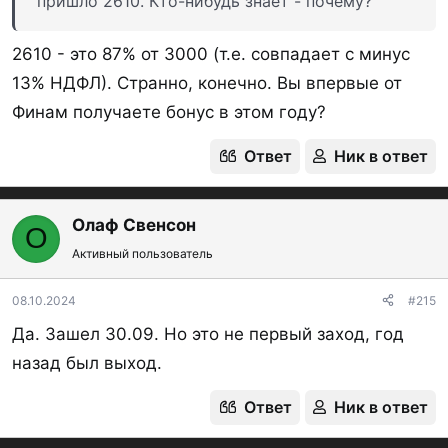
пришло 2610. Кто-нибудь знает - почему?
2610 - это 87% от 3000 (т.е. совпадает с минус
13% НДФЛ). Странно, конечно. Вы впервые от
Финам получаете бонус в этом году?
Ответ
Ник в ответ
1725002805895.webp
1731995107061.webp
34,1 КБ · Просмотры: 1 323
53,4 КБ · Просмотры: 2 943
Последнее редактирование модератором:
28.09.2025
Олаф Свенсон
О
Ответ
Ник в ответ
Активный пользователь
08.10.2024
#215
Maria
,
russar
,
Сыпется песок
и ещё 1 человек
Р
е
Да. Зашел 30.09. Но это не первый заход, год
а
назад был выход.
к
ц
Ответ
Ник в ответ
и
и
: