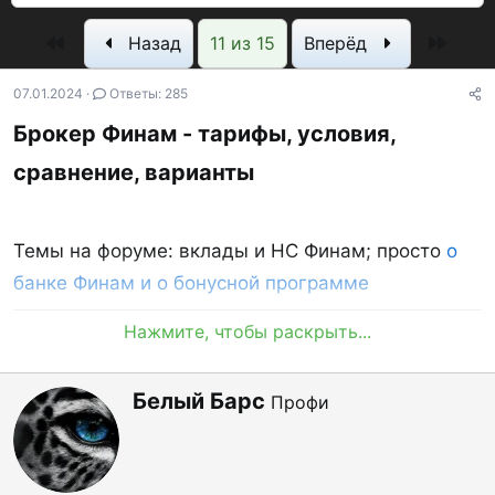
о
а
с
и
Первый
Посл
Назад
11 из 15
Вперёд
р
н
м
т
а
о
07.01.2024
Ответы: 285
е
ч
т
Брокер Финам - тарифы, условия,
м
а
р
ы
л
ы
сравнение, варианты
а
Темы на форуме: вклады и НС Финам; просто
о
банке Финам и о бонусной программе
Нажмите, чтобы раскрыть...
Акция с 04.12.24 по 13.11.25 от Финам Брокера:
36.6% годовых
А
Белый Барс
Профи
в
[УСЛОВИЯ
устарели
, обновление про акцию с
т
36.6% - следует]
о