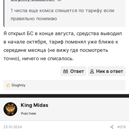
1 числа еще комса спишется по тарифу если
правильно понимаю
Я открыл БС в конце августа, средства выводил
в начале октября, тариф поменял уже ближе к
середине месяца (не вижу где посмотреть
точно), ничего не списалось.
Ответ
Ник в ответ
Sloghniy
Р
е
а
к
King Midas
ц
Участник
и
и
:
23.10.2024
#219