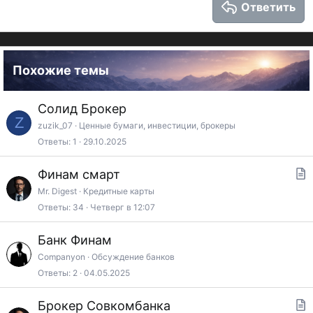
Ответить
Verdana
Похожие темы
Солид Брокер
Z
zuzik_07
Ценные бумаги, инвестиции, брокеры
Ответы
1
29.10.2025
Финам смарт
т
Mr. Digest
Кредитные карты
Ответы
34
Четверг в 12:07
а
т
Банк Финам
ь
Companyon
Обсуждение банков
я
Ответы
2
04.05.2025
Брокер Совкомбанка