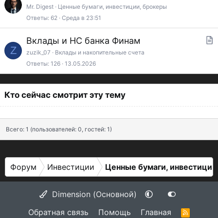
т
Mr. Digest
Ценные бумаги, инвестиции, брокеры
Ответы
62
Среда в 23:51
а
т
Вклады и НС банка Финам
ь
Z
т
zuzik_07
Вклады и накопительные счета
я
Ответы
126
13.05.2026
а
т
ь
Кто сейчас смотрит эту тему
я
Всего: 1 (пользователей: 0, гостей: 1)
Форум
Инвестиции
Ценные бумаги, инвестиции
Dimension (Основной)
Обратная связь
Помощь
Главная
R