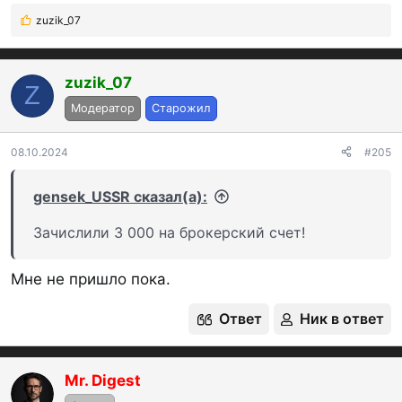
Для меня это - риск, лучше просто остаток на
zuzik_07
Р
брокерском счету
е
а
к
zuzik_07
Z
ц
Модератор
Старожил
и
и
:
08.10.2024
#205
gensek_USSR сказал(а):
Зачислили 3 000 на брокерский счет!
Мне не пришло пока.
Ответ
Ник в ответ
Mr. Digest